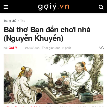
Trang chủ
Thơ
Bài thơ Bạn đến chơi nhà
(Nguyễn Khuyến)
A
bởi
Gợi Ý
21/04/2022
Thời gian đọc: 2 phút
A