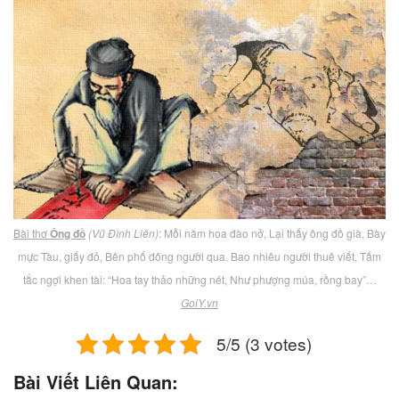
Bài thơ
Ông đồ
(Vũ Đình Liên)
: Mỗi năm hoa đào nở, Lại thấy ông đồ già, Bày
mực Tàu, giấy đỏ, Bên phố đông người qua. Bao nhiêu người thuê viết, Tấm
tắc ngợi khen tài: “Hoa tay thảo những nét, Như phượng múa, rồng bay”…
GoiY.vn
5/5 (3 votes)
Bài Viết Liên Quan: