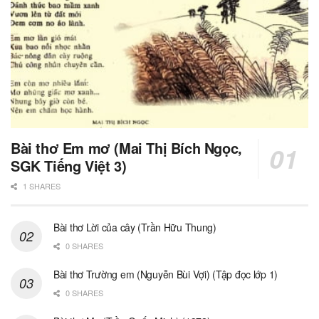
Bài thơ Em mơ (Mai Thị Bích Ngọc,
SGK Tiếng Việt 3)
1 SHARES
Bài thơ Lời của cây (Trần Hữu Thung)
0 SHARES
Bài thơ Trường em (Nguyễn Bùi Vợi) (Tập đọc lớp 1)
0 SHARES