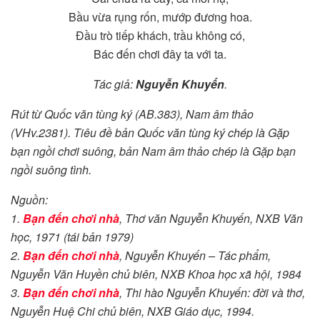
Bầu vừa rụng rốn, mướp đương hoa.
Đầu trò tiếp khách, trầu không có,
Bác đến chơi đây ta với ta.
Tác giả:
Nguyễn Khuyến
.
Rút từ Quốc văn tùng ký (AB.383), Nam âm thảo
(VHv.2381). Tiêu đề bản Quốc văn tùng ký chép là Gặp
bạn ngồi chơi suông, bản Nam âm thảo chép là Gặp bạn
ngồi suông tình.
Nguồn:
1.
Bạn đến chơi nhà
, Thơ văn Nguyễn Khuyến, NXB Văn
học, 1971 (tái bản 1979)
2.
Bạn đến chơi nhà
, Nguyễn Khuyến – Tác phẩm,
Nguyễn Văn Huyền chủ biên, NXB Khoa học xã hội, 1984
3.
Bạn đến chơi nhà
, Thi hào Nguyễn Khuyến: đời và thơ,
Nguyễn Huệ Chi chủ biên, NXB Giáo dục, 1994.