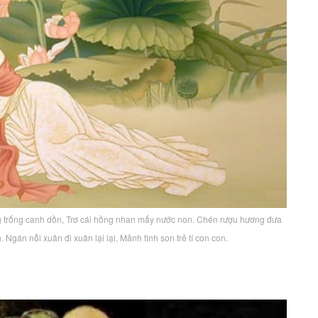
 trống canh dồn, Trơ cái hồng nhan mấy nước non. Chén rượu hương đưa
. Ngán nỗi xuân đi xuân lại lại, Mảnh tình son trẻ tí con con.