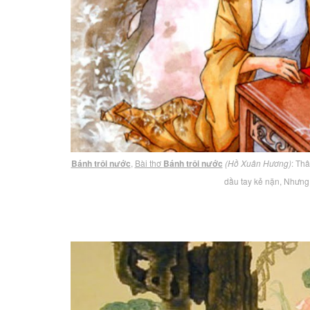
Bánh trôi nước
,
Bài thơ
Bánh trôi nước
(Hồ Xuân Hương)
: Th
dầu tay kẻ nặn, Nhưng