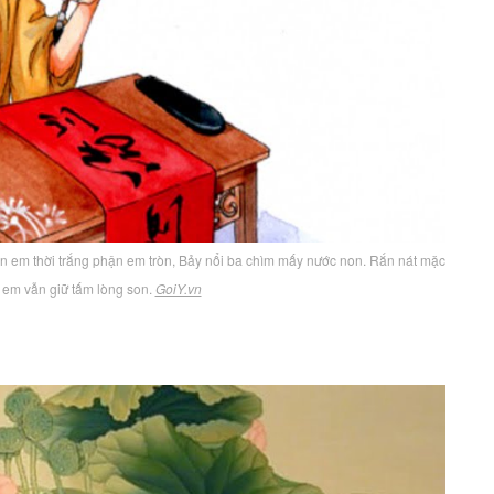
ân em thời trắng phận em tròn, Bảy nổi ba chìm mấy nước non. Rắn nát mặc
 em vẫn giữ tấm lòng son.
GoiY.vn