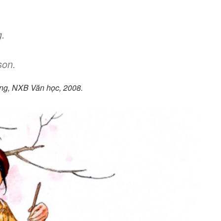
g.
son.
g, NXB Văn học, 2008.