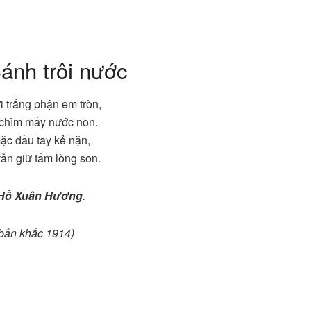
Bánh trôi nước
 trắng phận em tròn,
 chìm mấy nước non.
ặc dầu tay kẻ nặn,
n giữ tấm lòng son.
Hồ Xuân Hương
.
bản khắc 1914)