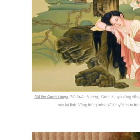
Bài thơ
Canh khuya
(Hồ Xuân Hương)
: Canh khuya văng vẳng
say lại tỉnh, Vầng trăng bóng xế khuyết chưa tròn