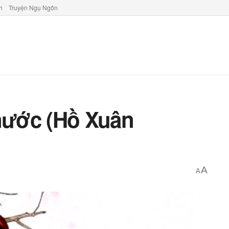
h
Truyện Ngụ Ngôn
 nước (Hồ Xuân
A
A