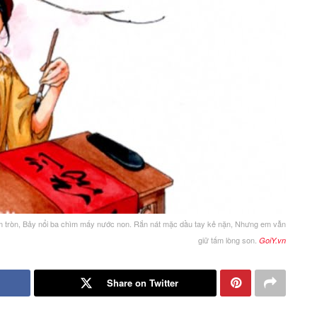
em tròn, Bảy nổi ba chìm mấy nước non. Rắn nát mặc dầu tay kẻ nặn, Nhưng em vẫn
giữ tấm lòng son.
GoiY.vn
Share on Twitter