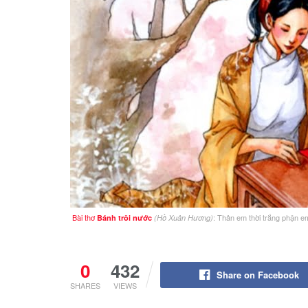
Bài thơ
: Thân em thời trắng phận 
Bánh trôi nước
(Hồ Xuân Hương)
0
432
Share on Facebook
SHARES
VIEWS