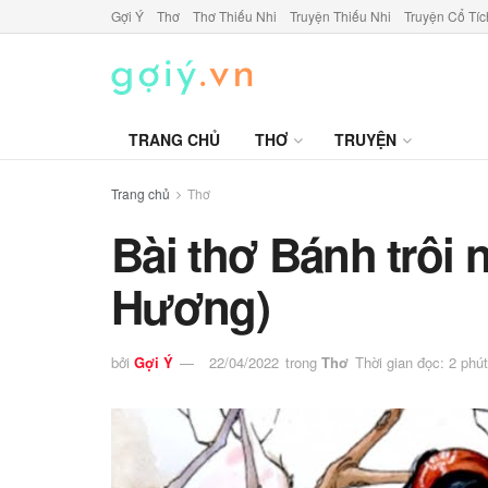
Gợi Ý
Thơ
Thơ Thiếu Nhi
Truyện Thiếu Nhi
Truyện Cổ Tíc
TRANG CHỦ
THƠ
TRUYỆN
Trang chủ
Thơ
Bài thơ Bánh trôi
Hương)
bởi
Gợi Ý
22/04/2022
trong
Thơ
Thời gian đọc: 2 phút