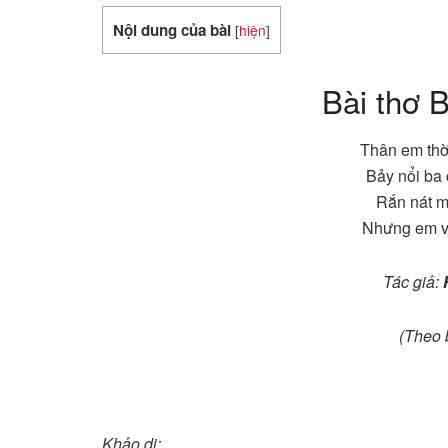
Nội dung của bài
[
hiện
]
Bài thơ 
Thân em thời
Bảy nổi ba
Rắn nát m
Nhưng em vẫ
Tác giả:
(Theo 
Khảo dị: