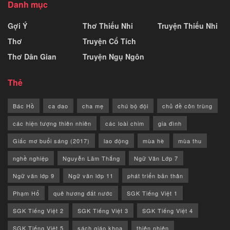
Danh mục
Gợi Ý
Thơ Thiếu Nhi
Truyện Thiếu Nhi
Thơ
Truyện Cổ Tích
Thơ Dân Gian
Truyện Ngụ Ngôn
Thẻ
Bác Hồ
ca dao
cha mẹ
chú bộ đội
chủ đề côn trùng
các hiện tượng thiên nhiên
các loài chim
gia đình
Giấc mơ buổi sáng (2017)
lao động
mùa hè
mùa thu
nghề nghiệp
Nguyễn Lãm Thắng
Ngữ Văn Lớp 7
Ngữ văn lớp 9
Ngữ văn lớp 11
phát triển bản thân
Phạm Hổ
quê hương đất nước
SGK Tiếng Việt 1
SGK Tiếng Việt 2
SGK Tiếng Việt 3
SGK Tiếng Việt 4
SGK Tiếng Việt 5
sách giáo khoa
thiên nhiên