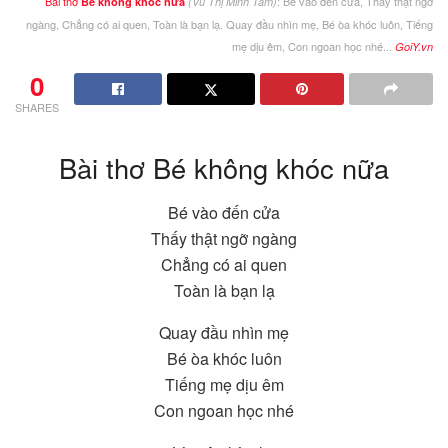
Bài thơ
: Bé vào đến cửa, Thấy thật ngỡ
Bé không khóc nữa
(Vũ Thị Minh Tâm)
ngàng, Chẳng có ai quen, Toàn là bạn lạ. Quay đầu nhìn mẹ, Bé òa khóc luôn, Tiếng
mẹ dịu êm, Con ngoan học nhé...
GoiY.vn
0
SHARES
Bài thơ Bé không khóc nữa
Bé vào đến cửa
Thấy thật ngỡ ngàng
Chẳng có ai quen
Toàn là bạn lạ
Quay đầu nhìn mẹ
Bé òa khóc luôn
Tiếng mẹ dịu êm
Con ngoan học nhé