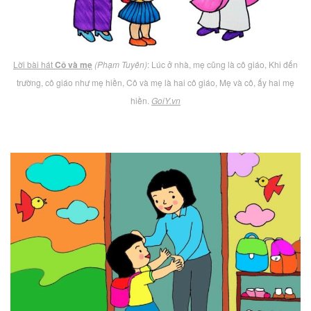
Lời bài hát
Cô và mẹ
(Phạm Tuyên)
: Lúc ở nhà, mẹ cũng là cô giáo, Khi đến
trường, cô giáo như mẹ hiền, Cô và mẹ là hai cô giáo, Mẹ và cô, ấy hai mẹ
hiền.
GoiY.vn