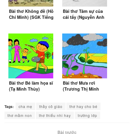
Bài thơ Không đề (Hồ
Bài thơ Tâm sự của
Chí Minh) (SGK Tiếng
cái tẩy (Nguyễn Anh
Việt 4)
Nông)
Bài thơ Bé làm họa sĩ
Bài thơ Mưa rơi
(Tạ Minh Thùy)
(Trương Thị Minh
Huệ)
Tags:
cha mẹ
thầy cô giáo
thơ hay cho bé
thơ mầm non
thơ thiếu nhi hay
trường lớp
Bài trước