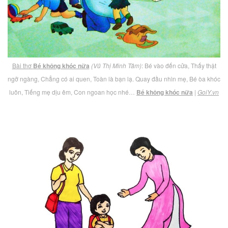
Bài thơ
Bé không khóc nữa
(Vũ Thị Minh Tâm)
: Bé vào đến cửa, Thấy thật
ngỡ ngàng, Chẳng có ai quen, Toàn là bạn lạ. Quay đầu nhìn mẹ, Bé òa khóc
luôn, Tiếng mẹ dịu êm, Con ngoan học nhé…
Bé không khóc nữa
|
GoiY.vn