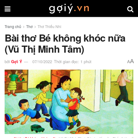
Trang chủ
Thơ
Thơ Thiếu Nhi
Bài thơ Bé không khóc nữa
(Vũ Thị Minh Tâm)
A
bởi
Gợi Ý
07/10/2022
Thời gian đọc: 1 phút
A