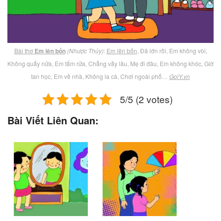
Bài thơ
Em lên bốn
(Nhược Thủy)
:
Em lên bốn
, Đã lớn rồi, Em không vòi,
Không quấy nữa, Em tắm rửa, Chẳng vầy lâu, Mẹ đi đâu, Em không khóc, Giờ
tan học, Em về nhà, Không la cà, Chơi ngoài phố…
GoiY.vn
5/5 (2 votes)
Bài Viết Liên Quan: