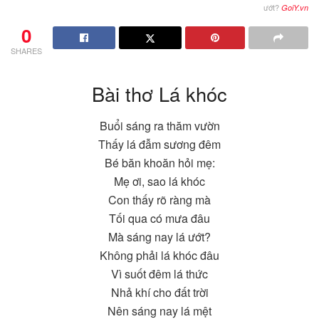
ướt?
GoiY.vn
0
SHARES
Bài thơ Lá khóc
Buổi sáng ra thăm vườn
Thấy lá đẫm sương đêm
Bé băn khoăn hỏi mẹ:
Mẹ ơi, sao lá khóc
Con thấy rõ ràng mà
Tối qua có mưa đâu
Mà sáng nay lá ướt?
Không phải lá khóc đâu
Vì suốt đêm lá thức
Nhả khí cho đất trời
Nên sáng nay lá mệt