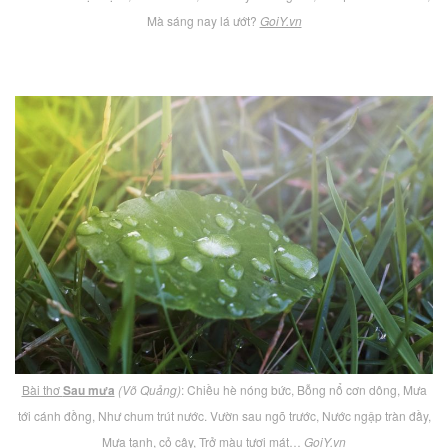
Mà sáng nay lá ướt?
GoiY.vn
Bài thơ
Sau mưa
(Võ Quảng)
: Chiều hè nóng bức, Bỗng nổ cơn dông, Mưa
tới cánh đồng, Như chum trút nước. Vườn sau ngõ trước, Nước ngập tràn đầy,
Mưa tạnh, cỏ cây, Trở màu tươi mát…
GoiY.vn