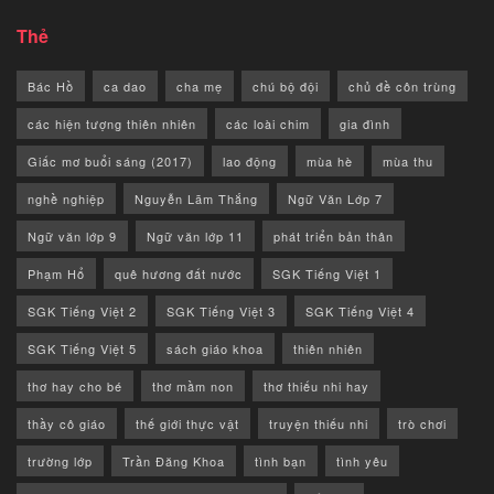
Thẻ
Bác Hồ
ca dao
cha mẹ
chú bộ đội
chủ đề côn trùng
các hiện tượng thiên nhiên
các loài chim
gia đình
Giấc mơ buổi sáng (2017)
lao động
mùa hè
mùa thu
nghề nghiệp
Nguyễn Lãm Thắng
Ngữ Văn Lớp 7
Ngữ văn lớp 9
Ngữ văn lớp 11
phát triển bản thân
Phạm Hổ
quê hương đất nước
SGK Tiếng Việt 1
SGK Tiếng Việt 2
SGK Tiếng Việt 3
SGK Tiếng Việt 4
SGK Tiếng Việt 5
sách giáo khoa
thiên nhiên
thơ hay cho bé
thơ mầm non
thơ thiếu nhi hay
thầy cô giáo
thế giới thực vật
truyện thiếu nhi
trò chơi
trường lớp
Trần Đăng Khoa
tình bạn
tình yêu