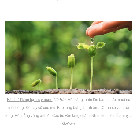
Bài thơ
Tiếng hạt nảy mầm
(Tô Hà)
: Mắt sáng, nhìn lên bảng, Lớp mươi nụ
môi hồng, Đôi tay cô cụp mở, Báo tưng bừng thanh âm…Cánh sẻ vụt qua
song, Hót nắng vàng ánh ỏi, Các bé vẫn lặng chăm, Nhìn theo cô mấp máy…
GoiY.vn