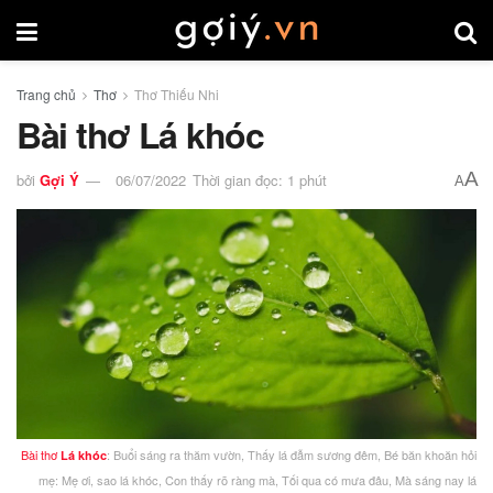
Trang chủ
Thơ
Thơ Thiếu Nhi
Bài thơ Lá khóc
A
bởi
Gợi Ý
06/07/2022
Thời gian đọc: 1 phút
A
Bài thơ
: Buổi sáng ra thăm vườn, Thấy lá đẫm sương đêm, Bé băn khoăn hỏi
Lá khóc
mẹ: Mẹ ơi, sao lá khóc, Con thấy rõ ràng mà, Tối qua có mưa đâu, Mà sáng nay lá