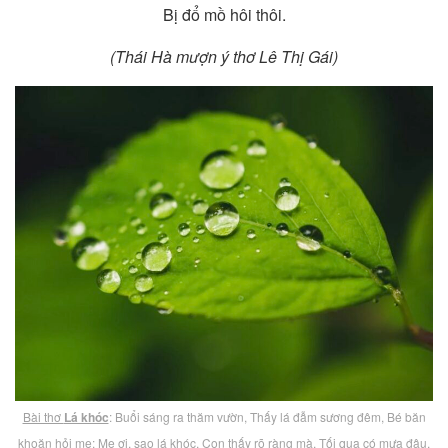
Bị đổ mồ hôi thôi.
(Thái Hà mượn ý thơ Lê Thị Gái)
Bài thơ
Lá khóc
: Buổi sáng ra thăm vườn, Thấy lá đẫm sương đêm, Bé băn
khoăn hỏi mẹ: Mẹ ơi, sao lá khóc, Con thấy rõ ràng mà, Tối qua có mưa đâu,