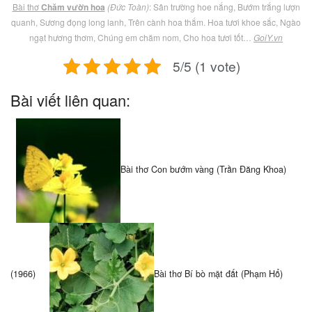
Bài thơ
Chăm vườn hoa
(Đức Toàn)
: Sân trường hoe nắng, Bướm trắng lượn
quanh, Sương đọng long lanh, Trên cành hoa thắm. Hoa tươi khoe sắc, Ngào
ngạt hương thơm, Chúng em chăm nom, Cho hoa tươi tốt…
GoiY.vn
5/5 (1 vote)
Bài viết liên quan:
Bài thơ Con bướm vàng (Trần Đăng Khoa)
(1966)
Bài thơ Bí bò mặt đất (Phạm Hổ)