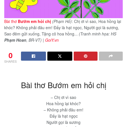
Bài thơ
Bướm em hỏi chị
(Phạm Hổ)
: Chị ơi vì sao, Hoa hồng lại
khóc? Không phải đâu em! Đấy là hạt ngọc, Người gọi là sương,
Sao đêm gửi xuống, Tặng cô hoa hồng...
(Tranh minh họa: HS
Phạm Hoan
, BR-VT)
|
GoiY.vn
0
SHARES
Bài thơ Bướm em hỏi chị
– Chị ơi vì sao
Hoa hồng lại khóc?
– Không phải đâu em!
Đấy là hạt ngọc
Người gọi là sương