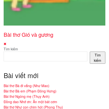
Bài thơ Gió và gương
Tìm kiếm
Tìm
kiếm
Bài viết mới
Bài thơ Bà đi vắng (Như Mao)
Bài thơ Bà em (Phạm Đông Hưng)
Bài thơ Ngóng mẹ (Thụy Anh)
Đồng dao Nhớ ơn: Ăn một bát cơm
Bài thơ Như con chim hót (Phong Thu)