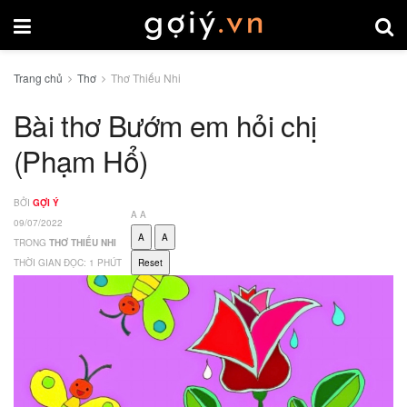
Trang chủ
Thơ
Thơ Thiếu Nhi
Bài thơ Bướm em hỏi chị
(Phạm Hổ)
BỞI
GỢI Ý
A
A
09/07/2022
A
A
TRONG
THƠ THIẾU NHI
THỜI GIAN ĐỌC: 1 PHÚT
Reset