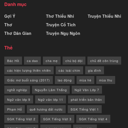
Danh mục
Gợi Ý
Thơ Thiếu Nhi
Truyện Thiếu Nhi
Thơ
Truyện Cổ Tích
Thơ Dân Gian
Truyện Ngụ Ngôn
Thẻ
Bác Hồ
ca dao
cha mẹ
chú bộ đội
chủ đề côn trùng
các hiện tượng thiên nhiên
các loài chim
gia đình
Giấc mơ buổi sáng (2017)
lao động
mùa hè
mùa thu
nghề nghiệp
Nguyễn Lãm Thắng
Ngữ Văn Lớp 7
Ngữ văn lớp 9
Ngữ văn lớp 11
phát triển bản thân
Phạm Hổ
quê hương đất nước
SGK Tiếng Việt 1
SGK Tiếng Việt 2
SGK Tiếng Việt 3
SGK Tiếng Việt 4