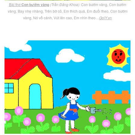
Bài thơ
Con bướm vàng
(Trần Đăng Khoa)
: Con bướm vàng, Con bướm
vàng, Bay nhẹ nhàng, Trên bờ cỏ, Em thích quá, Em đuổi theo, Con bướm
vàng, Nó vỗ cánh, Vút lên cao, Em nhìn theo…
GoiY.vn