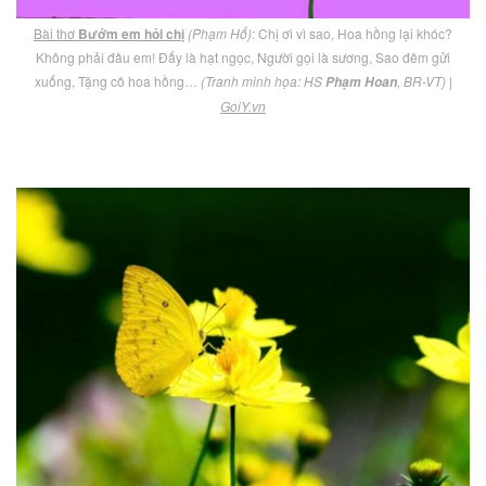
Bài thơ
Bướm em hỏi chị
(Phạm Hổ)
: Chị ơi vì sao, Hoa hồng lại khóc?
Không phải đâu em! Đấy là hạt ngọc, Người gọi là sương, Sao đêm gửi
xuống, Tặng cô hoa hồng…
(Tranh minh họa: HS
, BR-VT)
|
Phạm Hoan
GoiY.vn