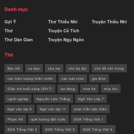
Danh mục
Gợi Ý
Thơ Thiếu Nhi
Truyện Thiếu Nhi
Thơ
Truyện Cổ Tích
Thơ Dân Gian
Truyện Ngụ Ngôn
Thẻ
Bác Hồ
ca dao
cha mẹ
chú bộ đội
chủ đề côn trùng
các hiện tượng thiên nhiên
các loài chim
gia đình
Giấc mơ buổi sáng (2017)
lao động
mùa hè
mùa thu
nghề nghiệp
Nguyễn Lãm Thắng
Ngữ Văn Lớp 7
Ngữ văn lớp 9
Ngữ văn lớp 11
phát triển bản thân
Phạm Hổ
quê hương đất nước
SGK Tiếng Việt 1
SGK Tiếng Việt 2
SGK Tiếng Việt 3
SGK Tiếng Việt 4