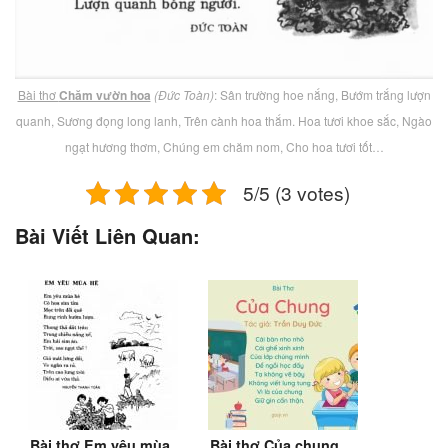
Bài thơ
Chăm vườn hoa
(Đức Toàn)
: Sân trường hoe nắng, Bướm trắng lượn
quanh, Sương đọng long lanh, Trên cành hoa thắm. Hoa tươi khoe sắc, Ngào
ngạt hương thơm, Chúng em chăm nom, Cho hoa tươi tốt…
5/5 (3 votes)
Bài Viết Liên Quan:
Bài thơ Em yêu mùa
Bài thơ Của chung