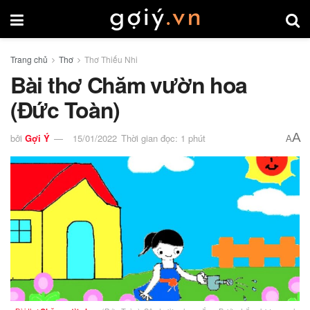
Trang chủ
Thơ
Thơ Thiếu Nhi
Bài thơ Chăm vườn hoa
(Đức Toàn)
A
bởi
Gợi Ý
15/01/2022
Thời gian đọc: 1 phút
A