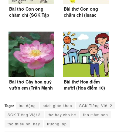
Bài thơ Con ong
Bài thơ Con ong
chăm chỉ (SGK Tập
chăm chỉ (Isaac
đọc vỡ lòng 1976-
Watts)
1979)
Bài thơ Cây hoa quỳ
Bài thơ Hoa điểm
vườn em (Trần Mạnh
mười (Hoa điểm 10)
Hảo)
(Tụ Vinh)
Tags:
lao động
sách giáo khoa
SGK Tiếng Việt 2
SGK Tiếng Việt 3
thơ hay cho bé
thơ mầm non
thơ thiếu nhi hay
trường lớp