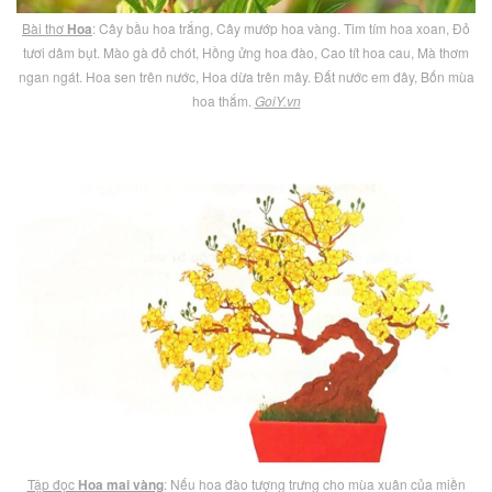
Bài thơ
Hoa
: Cây bầu hoa trắng, Cây mướp hoa vàng. Tim tím hoa xoan, Đỏ
tươi dâm bụt. Mào gà đỏ chót, Hồng ửng hoa đào, Cao tít hoa cau, Mà thơm
ngan ngát. Hoa sen trên nước, Hoa dừa trên mây. Đất nước em đây, Bốn mùa
hoa thắm.
GoiY.vn
Tập đọc
Hoa mai vàng
: Nếu hoa đào tượng trưng cho mùa xuân của miền