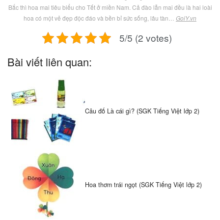
Bắc thì hoa mai tiêu biểu cho Tết ở miền Nam. Cả đào lẫn mai đều là hai loài
hoa có một vẻ đẹp độc đáo và bền bỉ sức sống, lâu tàn…
GoiY.vn
5/5 (2 votes)
Bài viết liên quan:
Câu đố Là cái gì? (SGK Tiếng Việt lớp 2)
Hoa thơm trái ngọt (SGK Tiếng Việt lớp 2)