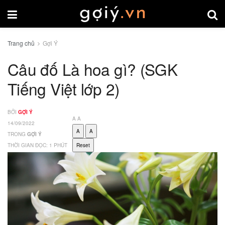
Trang chủ
Gợi Ý
Câu đố Là hoa gì? (SGK
Tiếng Việt lớp 2)
BỞI
GỢI Ý
A
A
14/09/2022
A
A
TRONG
GỢI Ý
THỜI GIAN ĐỌC: 1 PHÚT
Reset