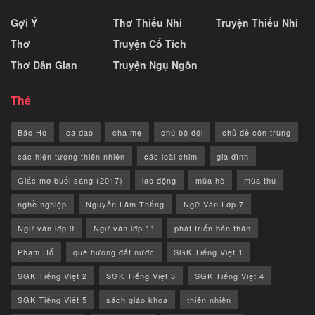
Gợi Ý
Thơ Thiếu Nhi
Truyện Thiếu Nhi
Thơ
Truyện Cổ Tích
Thơ Dân Gian
Truyện Ngụ Ngôn
Thẻ
Bác Hồ
ca dao
cha mẹ
chú bộ đội
chủ đề côn trùng
các hiện tượng thiên nhiên
các loài chim
gia đình
Giấc mơ buổi sáng (2017)
lao động
mùa hè
mùa thu
nghề nghiệp
Nguyễn Lãm Thắng
Ngữ Văn Lớp 7
Ngữ văn lớp 9
Ngữ văn lớp 11
phát triển bản thân
Phạm Hổ
quê hương đất nước
SGK Tiếng Việt 1
SGK Tiếng Việt 2
SGK Tiếng Việt 3
SGK Tiếng Việt 4
SGK Tiếng Việt 5
sách giáo khoa
thiên nhiên