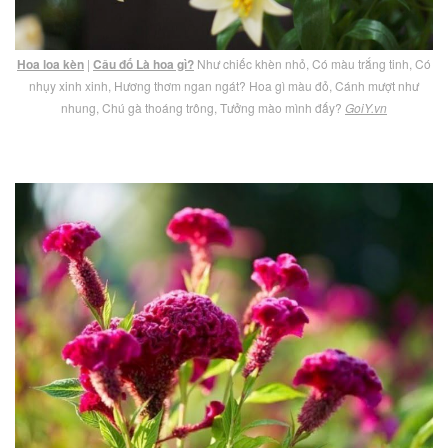
Hoa loa kèn
|
Câu đố Là hoa gì?
Như chiếc khèn nhỏ, Có màu trắng tinh, Có
nhụy xinh xinh, Hương thơm ngan ngát? Hoa gì màu đỏ, Cánh mượt như
nhung, Chú gà thoáng trông, Tưởng mào mình đấy?
GoiY.vn