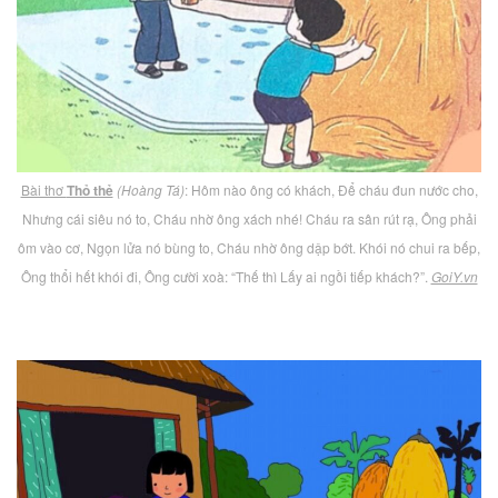
Bài thơ
Thỏ thẻ
(Hoàng Tá)
: Hôm nào ông có khách, Để cháu đun nước cho,
Nhưng cái siêu nó to, Cháu nhờ ông xách nhé! Cháu ra sân rút rạ, Ông phải
ôm vào cơ, Ngọn lửa nó bùng to, Cháu nhờ ông dập bớt. Khói nó chui ra bếp,
Ông thổi hết khói đi, Ông cười xoà: “Thế thì Lấy ai ngồi tiếp khách?”.
GoiY.vn