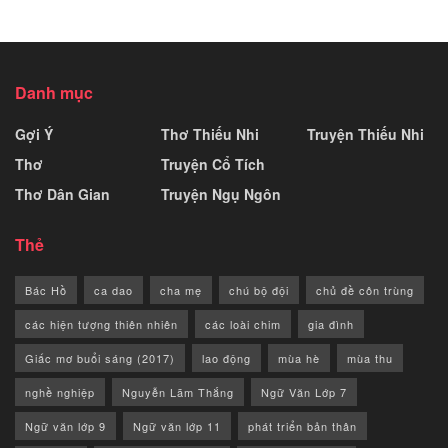
Danh mục
Gợi Ý
Thơ Thiếu Nhi
Truyện Thiếu Nhi
Thơ
Truyện Cổ Tích
Thơ Dân Gian
Truyện Ngụ Ngôn
Thẻ
Bác Hồ
ca dao
cha mẹ
chú bộ đội
chủ đề côn trùng
các hiện tượng thiên nhiên
các loài chim
gia đình
Giấc mơ buổi sáng (2017)
lao động
mùa hè
mùa thu
nghề nghiệp
Nguyễn Lãm Thắng
Ngữ Văn Lớp 7
Ngữ văn lớp 9
Ngữ văn lớp 11
phát triển bản thân