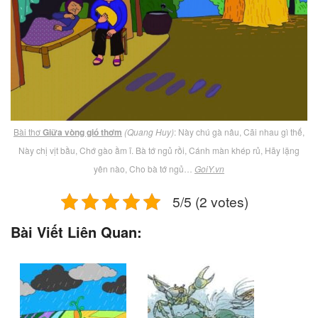
Bài thơ
Giữa vòng gió thơm
(Quang Huy)
: Này chú gà nâu, Cãi nhau gì thế,
Này chị vịt bầu, Chớ gào ầm ĩ. Bà tớ ngủ rồi, Cánh màn khép rủ, Hãy lặng
yên nào, Cho bà tớ ngủ…
GoiY.vn
5/5 (2 votes)
Bài Viết Liên Quan: