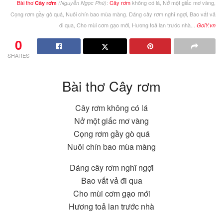
Bài thơ
:
Cây rơm
không có lá, Nở một giấc mơ vàng,
Cây rơm
(Nguyễn Ngọc Phú)
Cọng rơm gầy gò quá, Nuôi chín bao mùa màng. Dáng cây rơm nghĩ ngợi, Bao vất vả
đi qua, Cho mùi cơm gạo mới, Hương toả lan trước nhà...
GoiY.vn
0
SHARES
Bài thơ Cây rơm
Cây rơm không có lá
Nở một giấc mơ vàng
Cọng rơm gầy gò quá
Nuôi chín bao mùa màng
Dáng cây rơm nghĩ ngợi
Bao vất vả đi qua
Cho mùi cơm gạo mới
Hương toả lan trước nhà