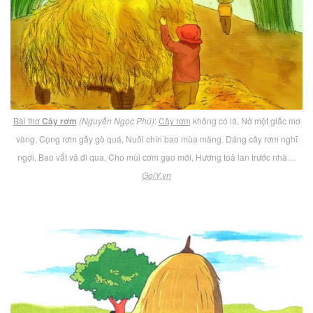
Bài thơ
Cây rơm
(Nguyễn Ngọc Phú)
:
Cây rơm
không có lá, Nở một giấc mơ
vàng, Cọng rơm gầy gò quá, Nuôi chín bao mùa màng. Dáng cây rơm nghĩ
ngợi, Bao vất vả đi qua, Cho mùi cơm gạo mới, Hương toả lan trước nhà…
GoiY.vn