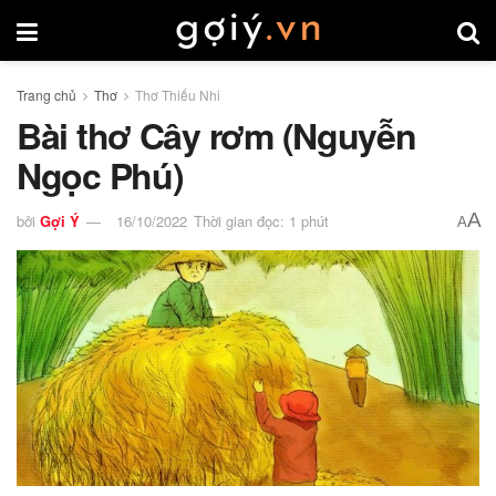
Trang chủ
Thơ
Thơ Thiếu Nhi
Bài thơ Cây rơm (Nguyễn
Ngọc Phú)
A
bởi
Gợi Ý
16/10/2022
Thời gian đọc: 1 phút
A