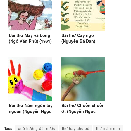
Bài thơ Mây và bông
Bài thơ Cây ngô
(Ngô Văn Phú) (1961)
(Nguyễn Bá Đan):
Cây ngô là mẹ, Bắp
ngô là con
Bài thơ Năm ngón tay
Bài thơ Chuồn chuồn
ngoan (Nguyễn Ngọc
ớt (Nguyễn Ngọc
Hưng) (1999)
Hưng) (1999)
Tags:
quê hương đất nước
thơ hay cho bé
thơ mầm non