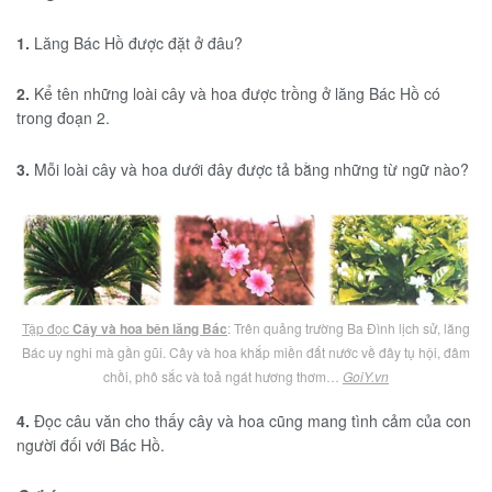
1.
Lăng Bác Hồ được đặt ở đâu?
2.
Kể tên những loài cây và hoa được trồng ở lăng Bác Hồ có
trong đoạn 2.
3.
Mỗi loài cây và hoa dưới đây được tả bằng những từ ngữ nào?
Tập đọc
Cây và hoa bên lăng Bác
: Trên quảng trường Ba Đình lịch sử, lăng
Bác uy nghi mà gần gũi. Cây và hoa khắp miền đất nước về đây tụ hội, đâm
chồi, phô sắc và toả ngát hương thơm…
GoiY.vn
4.
Đọc câu văn cho thấy cây và hoa cũng mang tình cảm của con
người đối với Bác Hồ.