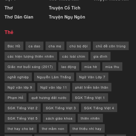
Thơ
Truyện Cổ Tích
Thơ Dân Gian
Truyện Ngụ Ngôn
Thẻ
Bác Hồ
ca dao
cha mẹ
chú bộ đội
chủ đề côn trùng
các hiện tượng thiên nhiên
các loài chim
gia đình
Giấc mơ buổi sáng (2017)
lao động
mùa hè
mùa thu
nghề nghiệp
Nguyễn Lãm Thắng
Ngữ Văn Lớp 7
Ngữ văn lớp 9
Ngữ văn lớp 11
phát triển bản thân
Phạm Hổ
quê hương đất nước
SGK Tiếng Việt 1
SGK Tiếng Việt 2
SGK Tiếng Việt 3
SGK Tiếng Việt 4
SGK Tiếng Việt 5
sách giáo khoa
thiên nhiên
thơ hay cho bé
thơ mầm non
thơ thiếu nhi hay