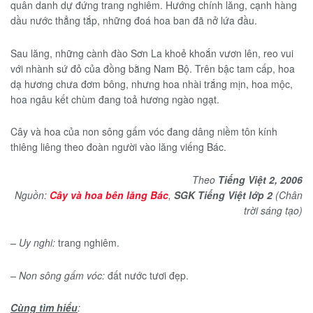
quân danh dự đứng trang nghiêm. Hướng chính lăng, cạnh hàng
dầu nước thẳng tắp, những đoá hoa ban đã nở lứa đầu.
Sau lăng, những cành đào Sơn La khoẻ khoắn vươn lên, reo vui
với nhành sứ đỏ của đồng bằng Nam Bộ. Trên bậc tam cấp, hoa
dạ hương chưa đơm bông, nhưng hoa nhài trắng mịn, hoa mộc,
hoa ngâu kết chùm đang toả hương ngào ngạt.
Cây và hoa của non sông gấm vóc đang dâng niềm tôn kính
thiêng liêng theo đoàn người vào lăng viếng Bác.
Theo
Tiếng Việt 2, 2006
Nguồn:
Cây và hoa bên lăng Bác
,
SGK Tiếng Việt lớp 2
(Chân
trời sáng tạo)
– Uy nghi:
trang nghiêm.
– Non sông gấm vóc:
đất nước tươi đẹp.
Cùng tìm hiểu
: