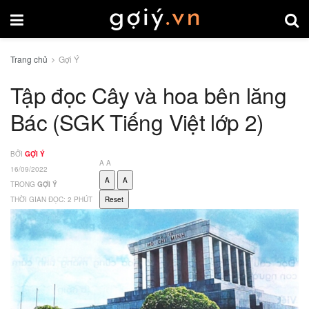
Trang chủ
Gợi Ý
Tập đọc Cây và hoa bên lăng
Bác (SGK Tiếng Việt lớp 2)
BỞI
GỢI Ý
A
A
16/09/2022
A
A
TRONG
GỢI Ý
THỜI GIAN ĐỌC: 2 PHÚT
Reset