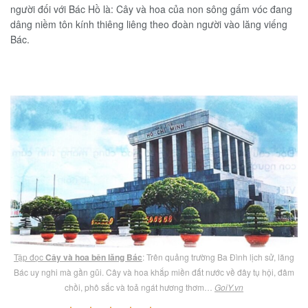
người đối với Bác Hồ là: Cây và hoa của non sông gấm vóc đang
dâng niềm tôn kính thiêng liêng theo đoàn người vào lăng viếng
Bác.
Tập đọc
Cây và hoa bên lăng Bác
: Trên quảng trường Ba Đình lịch sử, lăng
Bác uy nghi mà gần gũi. Cây và hoa khắp miền đất nước về đây tụ hội, đâm
chồi, phô sắc và toả ngát hương thơm…
GoiY.vn