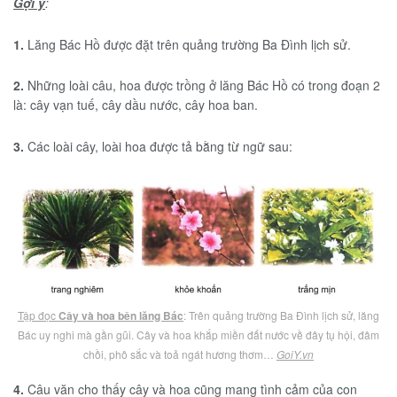
Gợi ý
:
1.
Lăng Bác Hồ được đặt trên quảng trường Ba Đình lịch sử.
2.
Những loài câu, hoa được trồng ở lăng Bác Hồ có trong đoạn 2
là: cây vạn tuế, cây dầu nước, cây hoa ban.
3.
Các loài cây, loài hoa được tả bằng từ ngữ sau:
Tập đọc
Cây và hoa bên lăng Bác
: Trên quảng trường Ba Đình lịch sử, lăng
Bác uy nghi mà gần gũi. Cây và hoa khắp miền đất nước về đây tụ hội, đâm
chồi, phô sắc và toả ngát hương thơm…
GoiY.vn
4.
Câu văn cho thấy cây và hoa cũng mang tình cảm của con