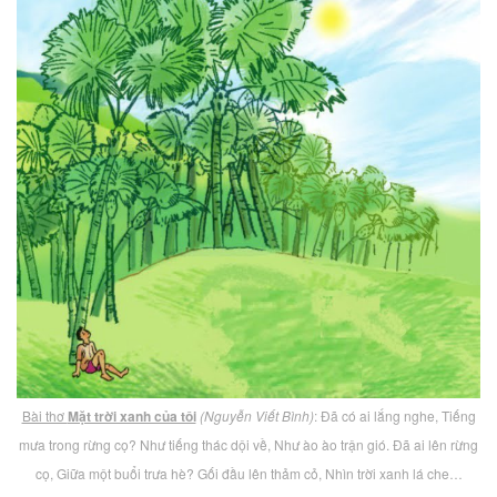
Bài thơ
Mặt trời xanh của tôi
(Nguyễn Viết Bình)
: Đã có ai lắng nghe, Tiếng
mưa trong rừng cọ? Như tiếng thác dội về, Như ào ào trận gió. Đã ai lên rừng
cọ, Giữa một buổi trưa hè? Gối đầu lên thảm cỏ, Nhìn trời xanh lá che…