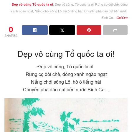
: Đẹp vô cùng, Tổ quốc ta ơi! Rừng cọ đồi chè, đồng
Đẹp vô cùng Tổ quốc ta ơi
xanh ngào ngạt, Nắng chói sông Lô, hò ô tiếng hát, Chuyến phà dào dạt bến nước
Bình Ca...
GoiY.vn
0
SHARES
Đẹp vô cùng Tổ quốc ta ơi!
Đẹp vô cùng, Tổ quốc ta ơi!
Rừng cọ đồi chè, đồng xanh ngào ngạt
Nắng chói sông Lô, hò ô tiếng hát
Chuyến phà dào dạt bến nước Bình Ca…