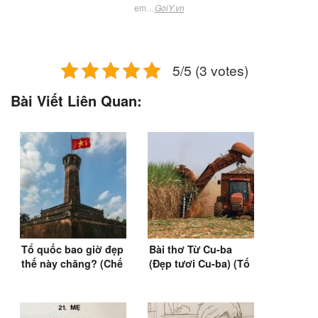
em…
GoiY.vn
5/5 (3 votes)
Bài Viết Liên Quan:
Tổ quốc bao giờ đẹp
Bài thơ Từ Cu-ba
thế này chăng? (Chế
(Đẹp tươi Cu-ba) (Tố
Lan Viên)
Hữu) (1964)