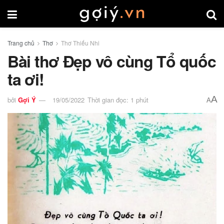
Trang chủ
Thơ
Thơ Thiếu Nhi
Bài thơ Đẹp vô cùng Tổ quốc
ta ơi!
A
bởi
Gợi Ý
19/05/2022
Thời gian đọc: 1 phút
A