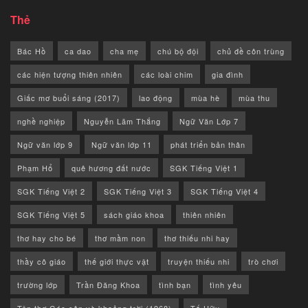
Thẻ
Bác Hồ
ca dao
cha mẹ
chú bộ đội
chủ đề côn trùng
các hiện tượng thiên nhiên
các loài chim
gia đình
Giấc mơ buổi sáng (2017)
lao động
mùa hè
mùa thu
nghề nghiệp
Nguyễn Lãm Thắng
Ngữ Văn Lớp 7
Ngữ văn lớp 9
Ngữ văn lớp 11
phát triển bản thân
Phạm Hổ
quê hương đất nước
SGK Tiếng Việt 1
SGK Tiếng Việt 2
SGK Tiếng Việt 3
SGK Tiếng Việt 4
SGK Tiếng Việt 5
sách giáo khoa
thiên nhiên
thơ hay cho bé
thơ mầm non
thơ thiếu nhi hay
thầy cô giáo
thế giới thực vật
truyện thiếu nhi
trò chơi
trường lớp
Trần Đăng Khoa
tình bạn
tình yêu
Tập thơ Góc sân và khoảng trời (1968)
Tố Hữu