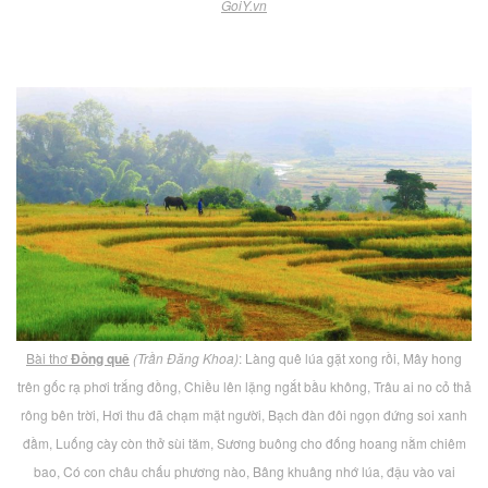
GoiY.vn
Bài thơ
Đồng quê
(Trần Đăng Khoa)
: Làng quê lúa gặt xong rồi, Mây hong
trên gốc rạ phơi trắng đồng, Chiều lên lặng ngắt bầu không, Trâu ai no cỏ thả
rông bên trời, Hơi thu đã chạm mặt người, Bạch đàn đôi ngọn đứng soi xanh
đầm, Luống cày còn thở sùi tăm, Sương buông cho đống hoang nằm chiêm
bao, Có con châu chấu phương nào, Bâng khuâng nhớ lúa, đậu vào vai