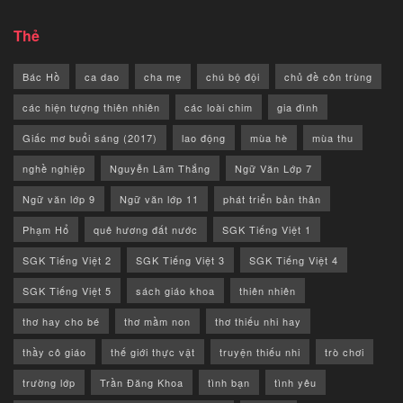
Thẻ
Bác Hồ
ca dao
cha mẹ
chú bộ đội
chủ đề côn trùng
các hiện tượng thiên nhiên
các loài chim
gia đình
Giấc mơ buổi sáng (2017)
lao động
mùa hè
mùa thu
nghề nghiệp
Nguyễn Lãm Thắng
Ngữ Văn Lớp 7
Ngữ văn lớp 9
Ngữ văn lớp 11
phát triển bản thân
Phạm Hổ
quê hương đất nước
SGK Tiếng Việt 1
SGK Tiếng Việt 2
SGK Tiếng Việt 3
SGK Tiếng Việt 4
SGK Tiếng Việt 5
sách giáo khoa
thiên nhiên
thơ hay cho bé
thơ mầm non
thơ thiếu nhi hay
thầy cô giáo
thế giới thực vật
truyện thiếu nhi
trò chơi
trường lớp
Trần Đăng Khoa
tình bạn
tình yêu