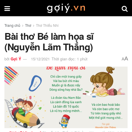
Trang chủ
Thơ
Thơ Thiếu Nhi
Bài thơ Bé làm họa sĩ
(Nguyễn Lãm Thắng)
A
bởi
Gợi Ý
15/12/2021
Thời gian đọc: 1 phút
A