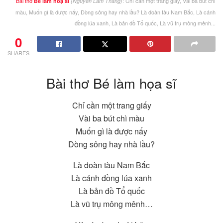
Bài thơ
: Chỉ cần một trang giấy, Vài ba bút chì
Bé làm hoạ sĩ
(Nguyễn Lãm Thắng)
màu, Muốn gì là được nấy, Dòng sông hay nhà lầu? Là đoàn tàu Nam Bắc, Là cánh
đồng lúa xanh, Là bản đồ Tổ quốc, Là vũ trụ mông mênh...
0
SHARES
Bài thơ Bé làm họa sĩ
Chỉ cần một trang giấy
Vài ba bút chì màu
Muốn gì là được nấy
Dòng sông hay nhà lầu?
Là đoàn tàu Nam Bắc
Là cánh đồng lúa xanh
Là bản đồ Tổ quốc
Là vũ trụ mông mênh…