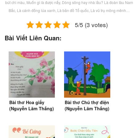
bút chì màu, Muốn gì là được nấy, Dòng sông hay nhà lầu? Là đoàn tàu Nam
Bắc, Là cánh đồng lúa xanh, Là bản đồ Tổ quốc, Là vũ trụ mông mênh…
5/5 (3 votes)
Bài Viết Liên Quan:
Bài thơ Hoa giấy
Bài thơ Chú thợ điện
(Nguyễn Lãm Thắng)
(Nguyễn Lãm Thắng)