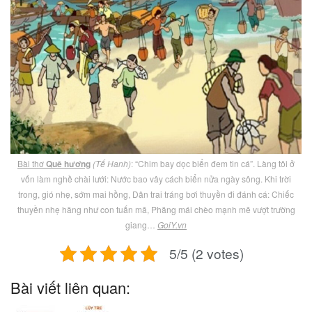
Bài thơ
Quê hương
(Tế Hanh)
: “Chim bay dọc biển đem tin cá”. Làng tôi ở
vốn làm nghề chài lưới: Nước bao vây cách biển nửa ngày sông. Khi trời
trong, gió nhẹ, sớm mai hồng, Dân trai tráng bơi thuyền đi đánh cá: Chiếc
thuyền nhẹ hăng như con tuấn mã, Phăng mái chèo mạnh mẽ vượt trường
giang…
GoiY.vn
5/5 (2 votes)
Bài viết liên quan: