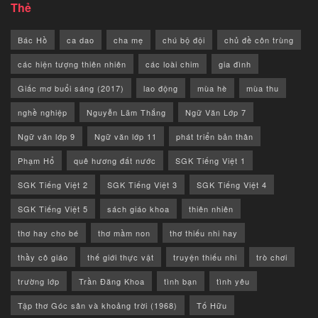
Thẻ
Bác Hồ
ca dao
cha mẹ
chú bộ đội
chủ đề côn trùng
các hiện tượng thiên nhiên
các loài chim
gia đình
Giấc mơ buổi sáng (2017)
lao động
mùa hè
mùa thu
nghề nghiệp
Nguyễn Lãm Thắng
Ngữ Văn Lớp 7
Ngữ văn lớp 9
Ngữ văn lớp 11
phát triển bản thân
Phạm Hổ
quê hương đất nước
SGK Tiếng Việt 1
SGK Tiếng Việt 2
SGK Tiếng Việt 3
SGK Tiếng Việt 4
SGK Tiếng Việt 5
sách giáo khoa
thiên nhiên
thơ hay cho bé
thơ mầm non
thơ thiếu nhi hay
thầy cô giáo
thế giới thực vật
truyện thiếu nhi
trò chơi
trường lớp
Trần Đăng Khoa
tình bạn
tình yêu
Tập thơ Góc sân và khoảng trời (1968)
Tố Hữu