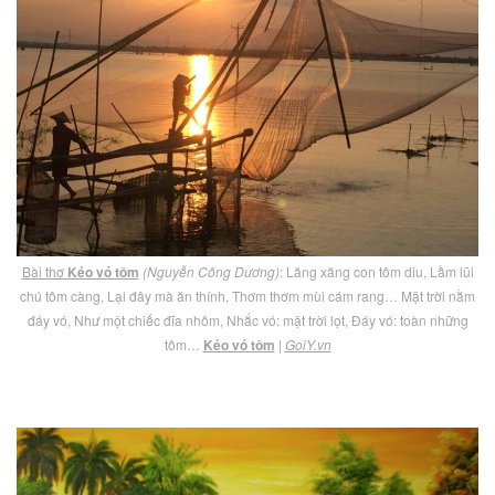
Bài thơ
Kéo vó tôm
(Nguyễn Công Dương)
: Lăng xăng con tôm diu, Lầm lũi
chú tôm càng, Lại đây mà ăn thính, Thơm thơm mùi cám rang… Mặt trời nằm
đáy vó, Như một chiếc đĩa nhôm, Nhắc vó: mặt trời lọt, Đáy vó: toàn những
tôm…
Kéo vó tôm
|
GoiY.vn