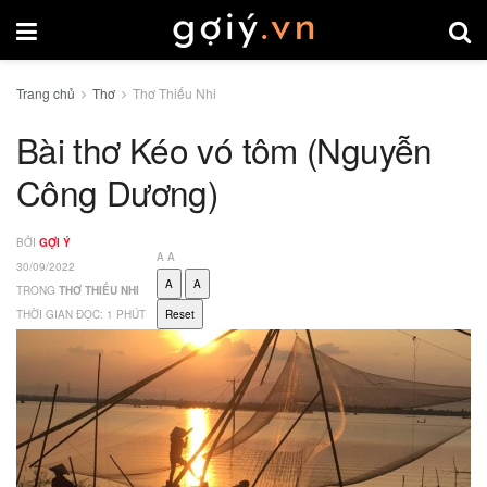
Trang chủ
Thơ
Thơ Thiếu Nhi
Bài thơ Kéo vó tôm (Nguyễn
Công Dương)
BỞI
GỢI Ý
A
A
30/09/2022
A
A
TRONG
THƠ THIẾU NHI
THỜI GIAN ĐỌC: 1 PHÚT
Reset