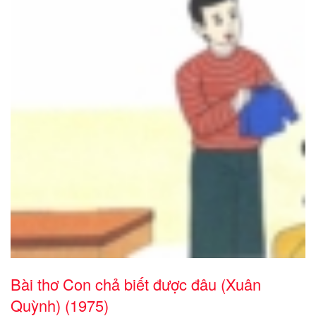
Bài thơ Con chả biết được đâu (Xuân
Quỳnh) (1975)