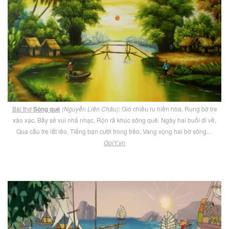
Bài thơ
Sông quê
(Nguyễn Liên Châu)
: Gió chiều ru hiền hòa, Rung bờ tre
xào xạc, Bầy sẻ vui nhả nhạc, Rộn rã khúc sông quê. Ngày hai buổi đi về,
Qua cầu tre lắt lẻo, Tiếng bạn cười trong trẻo, Vang vọng hai bờ sông…
GoiY.vn