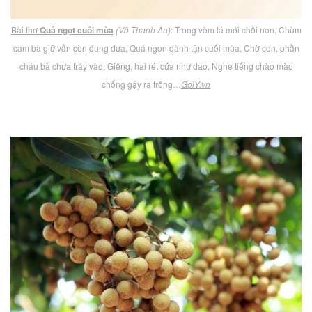
Bài thơ
Quả ngọt cuối mùa
(Võ Thanh An)
: Trong vòm lá mới chồi non, Chùm
cam bà giữ vẫn còn đung đưa, Quả ngon dành tận cuối mùa, Chờ con, phần
cháu bà chưa trảy vào, Giêng, hai rét cứa như dao, Nghe tiếng chào mào
chống gậy ra trông…
GoiY.vn