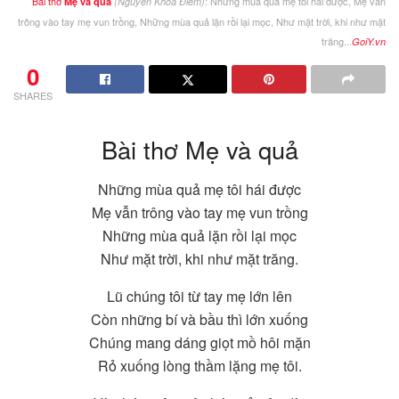
Bài thơ
: Những mùa quả mẹ tôi hái được, Mẹ vẫn
Mẹ và quả
(Nguyễn Khoa Điềm)
trông vào tay mẹ vun trồng, Những mùa quả lặn rồi lại mọc, Như mặt trời, khi như mặt
trăng...
GoiY.vn
0
SHARES
Bài thơ Mẹ và quả
Những mùa quả mẹ tôi hái được
Mẹ vẫn trông vào tay mẹ vun trồng
Những mùa quả lặn rồi lại mọc
Như mặt trời, khi như mặt trăng.
Lũ chúng tôi từ tay mẹ lớn lên
Còn những bí và bầu thì lớn xuống
Chúng mang dáng giọt mồ hôi mặn
Rỏ xuống lòng thầm lặng mẹ tôi.