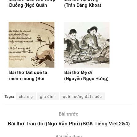
Đuống (Ngô Quân
(Trần Đăng Khoa)
Miện) (1960) (SGK
(1971)
Tiếng Việt 4)
Bài thơ Đất quê ta
Bài thơ Mẹ ơi
mênh mông (Bùi
(Nguyễn Ngọc Hưng)
Minh Quốc) (1967)
Tags:
cha mẹ
gia đình
quê hương đất nước
Bài trước
Bài thơ Trâu đồi (Ngô Văn Phú) (SGK Tiếng Việt 2&4)
Bài tiếp theo