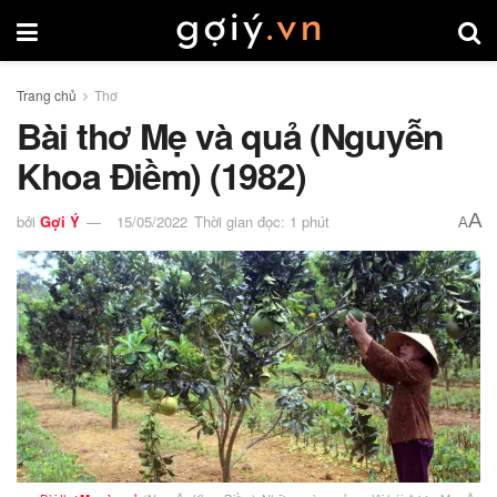
Trang chủ
Thơ
Bài thơ Mẹ và quả (Nguyễn
Khoa Điềm) (1982)
A
bởi
Gợi Ý
15/05/2022
Thời gian đọc: 1 phút
A