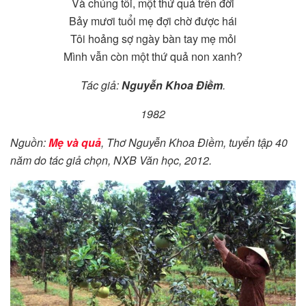
Và chúng tôi, một thứ quả trên đời
Bảy mươi tuổi mẹ đợi chờ được hái
Tôi hoảng sợ ngày bàn tay mẹ mỏi
Mình vẫn còn một thứ quả non xanh?
Tác giả:
Nguyễn Khoa Điềm
.
1982
Nguồn:
Mẹ và quả
, Thơ Nguyễn Khoa Điềm, tuyển tập 40
năm do tác giả chọn, NXB Văn học, 2012.