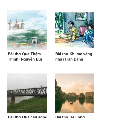
(Tụ Vinh)
Bài thơ Qua Thậm
Bài thơ Khi mẹ vắng
Thình (Nguyễn Bùi
nhà (Trần Đăng
Vợi) (1971)
Khoa) (1967)
Bài thơ Qua cầu sông
Bài thơ Hạ Long