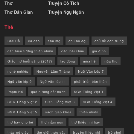
Thơ
Truyện Cổ Tích
Thơ Dân Gian
Truyện Ngụ Ngôn
Thẻ
Bác Hồ
ca dao
cha mẹ
chú bộ đội
chủ đề côn trùng
các hiện tượng thiên nhiên
các loài chim
gia đình
Giấc mơ buổi sáng (2017)
lao động
mùa hè
mùa thu
nghề nghiệp
Nguyễn Lãm Thắng
Ngữ Văn Lớp 7
Ngữ văn lớp 9
Ngữ văn lớp 11
phát triển bản thân
Phạm Hổ
quê hương đất nước
SGK Tiếng Việt 1
SGK Tiếng Việt 2
SGK Tiếng Việt 3
SGK Tiếng Việt 4
SGK Tiếng Việt 5
sách giáo khoa
thiên nhiên
thơ hay cho bé
thơ mầm non
thơ thiếu nhi hay
thầy cô giáo
thế giới thực vật
truyện thiếu nhi
trò chơi