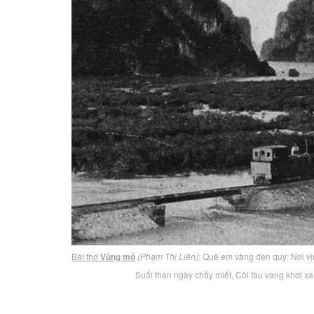
Bài thơ
Vùng mỏ
(Phạm Thị Liên)
: Quê em vàng đen quý: Nơi v
Suối than ngày chảy miết, Còi tàu vang khơi x