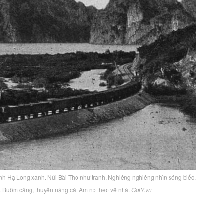
ịnh Hạ Long xanh. Núi Bài Thơ như tranh, Nghiêng nghiêng nhìn sóng biếc.
a. Buồm căng, thuyền nặng cá. Ấm no theo về nhà.
GoiY.vn