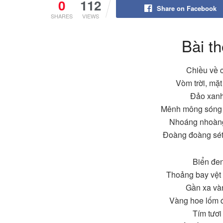
0
112
Share on Facebook
SHARES
VIEWS
Bài t
Chiều về 
Vòm trời, mặt
Đảo xanh,
Mênh mông sóng 
Nhoáng nhoàng
Đoàng đoàng sét 
Biển đe
Thoảng bay vệt
Gần xa và
Vàng hoe lốm 
Tím tươi