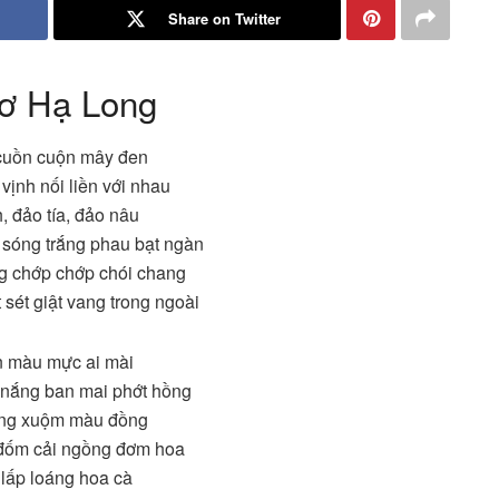
Share on Twitter
hơ Hạ Long
cuồn cuộn mây đen
 vịnh nối liền với nhau
 đảo tía, đảo nâu
sóng trắng phau bạt ngàn
 chớp chớp chói chang
sét giật vang trong ngoài
n màu mực ai mài
 nắng ban mai phớt hồng
ng xuộm màu đồng
đốm cải ngồng đơm hoa
 lấp loáng hoa cà