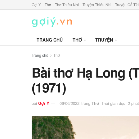
Gợi Ý
Thơ
Thơ Thiếu Nhi
Truyện Thiếu Nhi
Truyện Cổ Tíc
TRANG CHỦ
THƠ
TRUYỆN
Trang chủ
Thơ
Bài thơ Hạ Long (
(1971)
bởi
Gợi Ý
06/06/2022
trong
Thơ
Thời gian đọc: 2 phút