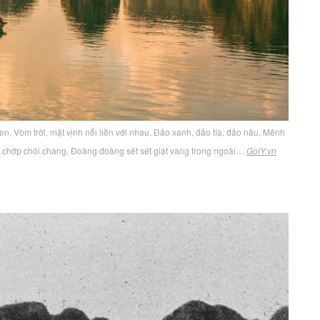
n, Vòm trời, mặt vịnh nối liền với nhau, Đảo xanh, đảo tía, đảo nâu, Mênh
chớp chói chang, Đoàng đoàng sét sét giật vang trong ngoài…
GoiY.vn