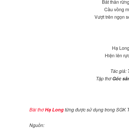
Bất thần rừng
Cầu vồng m
Vượt trên ngọn 
Hạ Long 
Hiện lên rực
Tác giả:
Tập thơ
Góc sân
Bài thơ
Hạ Long
từng được sử dụng trong SGK Tậ
Nguồn: