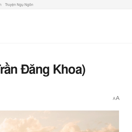
h
Truyện Ngụ Ngôn
Trần Đăng Khoa)
A
A