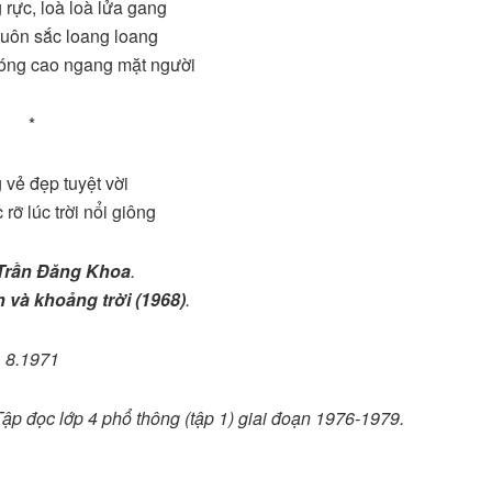
 rực, loà loà lửa gang
uôn sắc loang loang
sóng cao ngang mặt người
*
vẻ đẹp tuyệt vời
 rỡ lúc trời nổi giông
Trần Đăng Khoa
.
 và khoảng trời (1968)
.
8.1971
p đọc lớp 4 phổ thông (tập 1) giai đoạn 1976-1979.