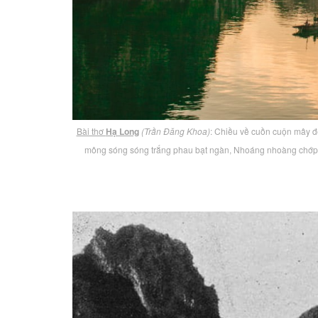
Bài thơ
Hạ Long
(Trần Đăng Khoa)
: Chiều về cuồn cuộn mây đe
mông sóng sóng trắng phau bạt ngàn, Nhoáng nhoàng chớp 