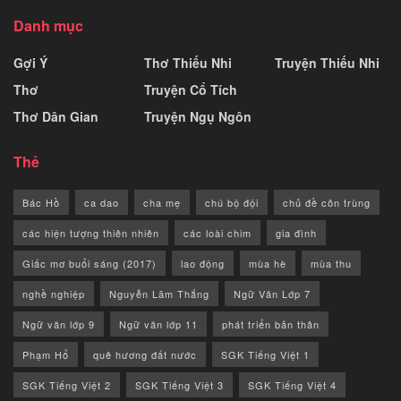
Danh mục
Gợi Ý
Thơ Thiếu Nhi
Truyện Thiếu Nhi
Thơ
Truyện Cổ Tích
Thơ Dân Gian
Truyện Ngụ Ngôn
Thẻ
Bác Hồ
ca dao
cha mẹ
chú bộ đội
chủ đề côn trùng
các hiện tượng thiên nhiên
các loài chim
gia đình
Giấc mơ buổi sáng (2017)
lao động
mùa hè
mùa thu
nghề nghiệp
Nguyễn Lãm Thắng
Ngữ Văn Lớp 7
Ngữ văn lớp 9
Ngữ văn lớp 11
phát triển bản thân
Phạm Hổ
quê hương đất nước
SGK Tiếng Việt 1
SGK Tiếng Việt 2
SGK Tiếng Việt 3
SGK Tiếng Việt 4