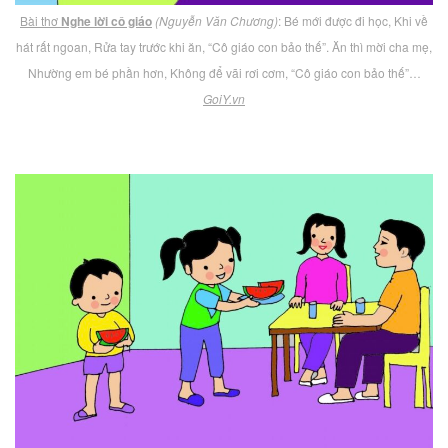
Bài thơ
Nghe lời cô giáo
(Nguyễn Văn Chương)
: Bé mới được đi học, Khi về
hát rất ngoan, Rửa tay trước khi ăn, “Cô giáo con bảo thế”. Ăn thì mời cha mẹ,
Nhường em bé phần hơn, Không để vãi rơi cơm, “Cô giáo con bảo thế”…
GoiY.vn