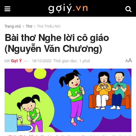
Trang chủ
Thơ
Thơ Thiếu Nhi
Bài thơ Nghe lời cô giáo
(Nguyễn Văn Chương)
A
bởi
Gợi Ý
18/10/2022
Thời gian đọc: 1 phút
A