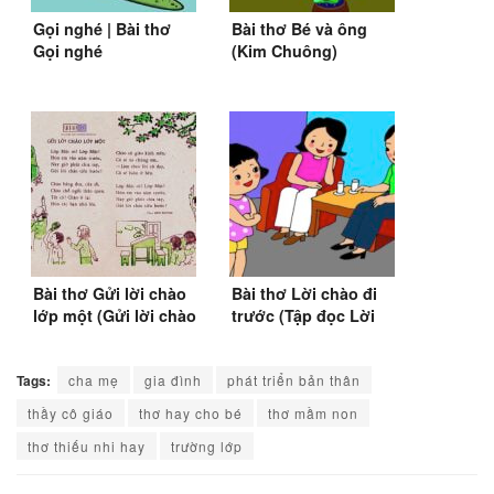
Gọi nghé | Bài thơ
Bài thơ Bé và ông
Gọi nghé
(Kim Chuông)
Bài thơ Gửi lời chào
Bài thơ Lời chào đi
lớp một (Gửi lời chào
trước (Tập đọc Lời
lớp 1)
chào) (SGK Tiếng
Việt 1)
Tags:
cha mẹ
gia đình
phát triển bản thân
thầy cô giáo
thơ hay cho bé
thơ mầm non
thơ thiếu nhi hay
trường lớp