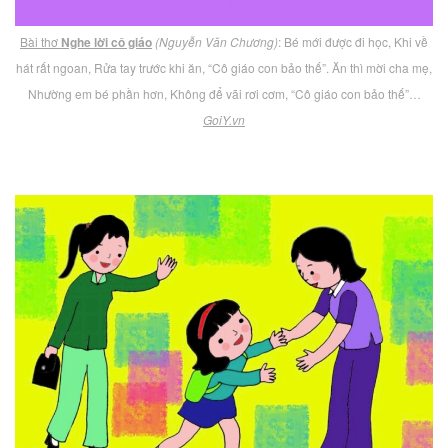
Bài thơ
Nghe lời cô giáo
(Nguyễn Văn Chương)
: Bé mới được đi học, Khi về
hát rất ngoan, Rửa tay trước khi ăn, “Cô giáo con bảo thế”. Ăn thì mời cha mẹ,
Nhường em bé phần hơn, Không để vãi rơi cơm, “Cô giáo con bảo thế”…
GoiY.vn