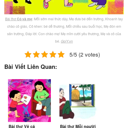
Bài thơ
Cô và mẹ
: Mỗi sớm mai thức dậy, Mẹ đưa bé đến trường, Khoanh tay
chào cô giáo, Cô khen: bé dễ thương, Mỗi chiều sau buổi học, Mẹ đón em
sân trường, Đáp lời: Con chào mẹ! Mẹ mỉm cười yêu thương, Mẹ và cô của
bé.
GoiY.vn
5/5 (2 votes)
Bài Viết Liên Quan:
Bài thơ Vẽ cá
Bài thơ Mỗi người