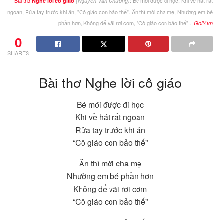
Bài thơ
: Bé mới được đi học, Khi về hát rất
Nghe lời cô giáo
(Nguyễn Văn Chương)
ngoan, Rửa tay trước khi ăn, "Cô giáo con bảo thế". Ăn thì mời cha mẹ, Nhường em bé
phần hơn, Không để vãi rơi cơm, "Cô giáo con bảo thế"...
GoiY.vn
0
SHARES
Bài thơ Nghe lời cô giáo
Bé mới được đi học
Khi về hát rất ngoan
Rửa tay trước khi ăn
“Cô giáo con bảo thế”
Ăn thì mời cha mẹ
Nhường em bé phần hơn
Không để vãi rơi cơm
“Cô giáo con bảo thế”