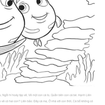
u, Ngồi hí hoáy tập vẽ, Vẽ một con cá to, Quần bên con cá bé. Hạnh Liên
vẽ có hai con? Liên bảo: Đây cá mẹ, Ở nhà với con thôi, Cá bố không có