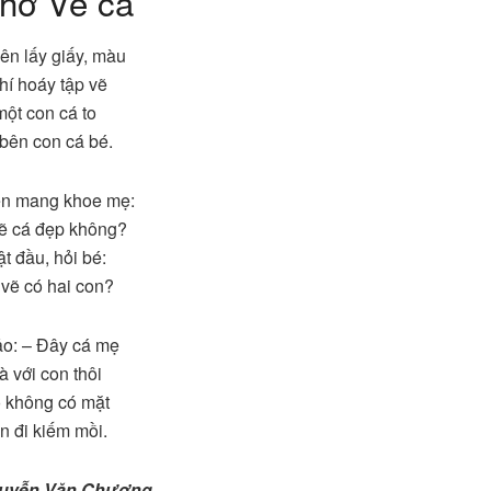
thơ Vẽ cá
ên lấy giấy, màu
hí hoáy tập vẽ
ột con cá to
bên con cá bé.
ên mang khoe mẹ:
ẽ cá đẹp không?
t đầu, hỏi bé:
vẽ có hai con?
ảo: – Đây cá mẹ
à với con thôi
 không có mặt
n đi kiếm mồi.
uyễn Văn Chương
.