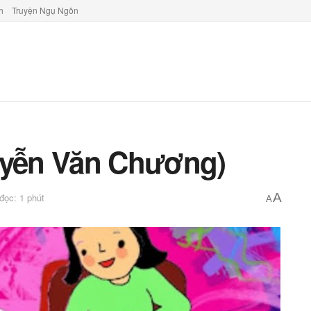
h
Truyện Ngụ Ngôn
uyễn Văn Chương)
A
 đọc: 1 phút
A