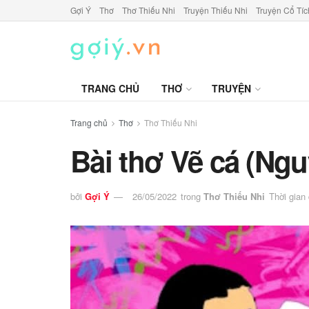
Gợi Ý
Thơ
Thơ Thiếu Nhi
Truyện Thiếu Nhi
Truyện Cổ Tíc
TRANG CHỦ
THƠ
TRUYỆN
Trang chủ
Thơ
Thơ Thiếu Nhi
Bài thơ Vẽ cá (Ng
bởi
Gợi Ý
26/05/2022
trong
Thơ Thiếu Nhi
Thời gian