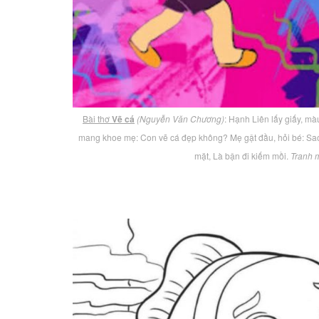
Bài thơ
Vẽ cá
(Nguyễn Văn Chương)
: Hạnh Liên lấy giấy, mà
mang khoe mẹ: Con vẽ cá đẹp không? Mẹ gật đầu, hỏi bé: Sao 
mặt, Là bận đi kiếm mồi.
Tranh 