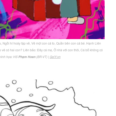
u, Ngồi hí hoáy tập vẽ, Vẽ một con cá to, Quần bên con cá bé. Hạnh Liên
vẽ có hai con? Liên bảo: Đây cá mẹ, Ở nhà với con thôi, Cá bố không có
minh họa: HS
(BR-VT) |
GoiY.vn
Phạm Hoan