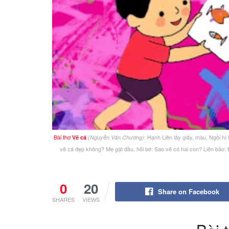
Bài thơ
: Hạnh Liên lấy giấy, màu, Ngồi 
Vẽ cá
(Nguyễn Văn Chương)
vẽ cá đẹp không? Mẹ gật đầu, hỏi bé: Sao vẽ có hai con? Liên bảo: 
0
20
Share on Facebook
SHARES
VIEWS