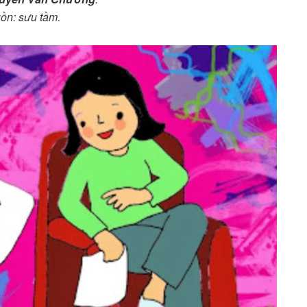
ồn: sưu tầm.