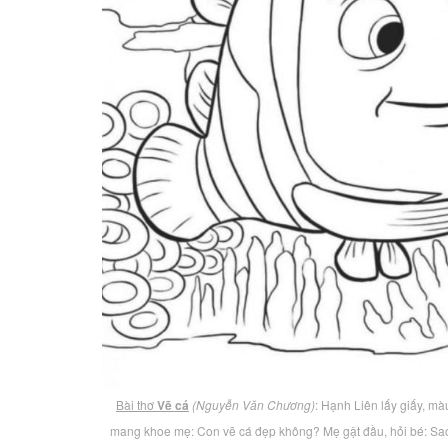
Bài thơ
Vẽ cá
(Nguyễn Văn Chương)
: Hạnh Liên lấy giấy, mà
mang khoe mẹ: Con vẽ cá đẹp không? Mẹ gật đầu, hỏi bé: Sao 