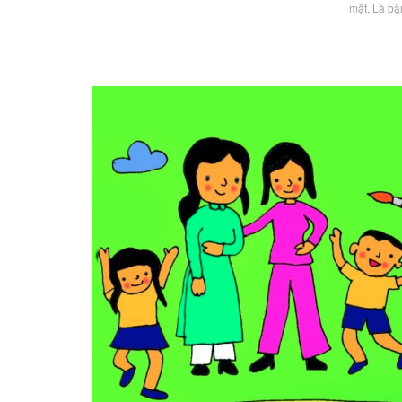
mặt, Là bậ