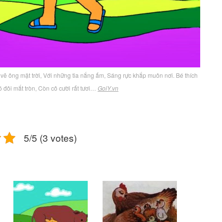
vẽ ông mặt trời, Với những tia nắng ấm, Sáng rực khắp muôn nơi. Bé thích
 đôi mắt tròn, Còn cô cười rất tươi…
GoiY.vn
5/5 (3 votes)