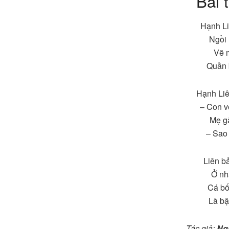
Bài 
Hạnh Li
Ngồi 
Vẽ m
Quần 
Hạnh Li
– Con v
Mẹ gậ
– Sao 
Liên b
Ở nh
Cá bố
Là bậ
Tác giả:
Ng