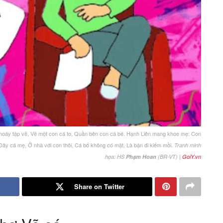
hí hoáy tập vẽ, Vẽ một con cá to, Quần bên con cá bé. Hạnh Liên mang khoe mẹ: Con
Đây cá mẹ, Ở nhà với con thôi, Cá bố không có mặt, Là bận đi kiếm mồi.
Tranh minh
|
họa: HS
Phạm Hoan
(BR-VT)
GoiY.vn
Share on Twitter