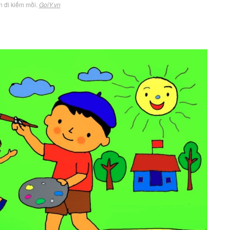
n đi kiếm mồi.
GoiY.vn