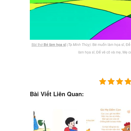
Bài thơ
Bé làm họa sĩ
(Tạ Minh Thùy)
: Bé muốn làm họa sĩ, Để 
làm họa sĩ, Để vẽ cô và mẹ, Mẹ có
Bài Viết Liên Quan: