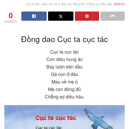
con ở đâu, Mau về mẹ ủ, Mẹ con đông đủ, Chẳng sợ diều hâu.
GoiY.vn
0
SHARES
Đồng dao Cục ta cục tác
Cục ta cục tác
Con diều hung ác
Bay lượn trên đầu
Gà con ở đâu
Mau về mẹ ủ
Mẹ con đông đủ
Chẳng sợ diều hâu.