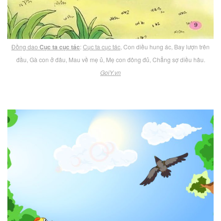
Đồng dao
Cục ta cục tác
:
Cục ta cục tác
, Con diều hung ác, Bay lượn trên
đầu, Gà con ở đâu, Mau về mẹ ủ, Mẹ con đông đủ, Chẳng sợ diều hâu.
GoiY.vn