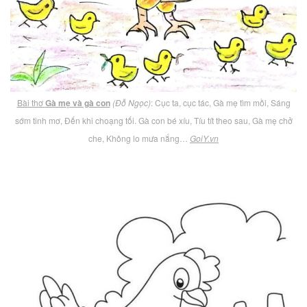
Bài thơ
Gà mẹ và gà con
(Đỗ Ngọc)
: Cục ta, cục tác, Gà mẹ tìm mồi, Sáng
sớm tinh mơ, Đến khi choạng tối. Gà con bé xíu, Tíu tít theo sau, Gà mẹ chở
che, Không lo mưa nắng…
GoiY.vn