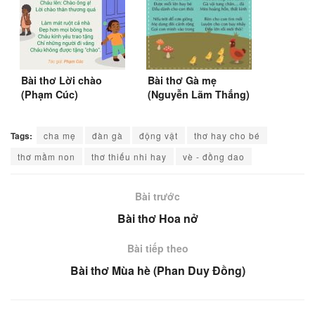
Bài thơ Lời chào
Bài thơ Gà mẹ
(Phạm Cúc)
(Nguyễn Lãm Thắng)
Tags:
cha mẹ
đàn gà
động vật
thơ hay cho bé
thơ mầm non
thơ thiếu nhi hay
vè - đồng dao
Bài trước
Bài thơ Hoa nở
Bài tiếp theo
Bài thơ Mùa hè (Phan Duy Đồng)