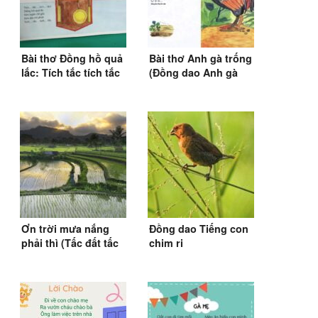
Bài thơ Đồng hồ quả
Bài thơ Anh gà trống
lắc: Tích tắc tích tắc
(Đồng dao Anh gà
trống)
Ơn trời mưa nắng
Đồng dao Tiếng con
phải thì (Tấc đất tấc
chim ri
vàng)