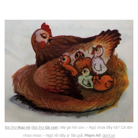
Bài thơ
Ngủ rồi
(
Bài thơ
Gà con
): Mẹ gà hỏi con: – Ngủ chưa đấy hả? Cả đàn
nhao nhao: – Ngủ rồi đấy ạ!
Tác giả:
.
GoiY.vn
Phạm Hổ