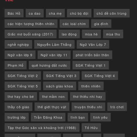
Bác Hồ
ca dao
cha mẹ
chú bộ đội
chủ đề côn trùng
các hiện tượng thiên nhiên
các loài chim
gia đình
Giấc mơ buổi sáng (2017)
lao động
mùa hè
mùa thu
nghề nghiệp
Nguyễn Lãm Thắng
Ngữ Văn Lớp 7
Ngữ văn lớp 9
Ngữ văn lớp 11
phát triển bản thân
Phạm Hổ
quê hương đất nước
SGK Tiếng Việt 1
SGK Tiếng Việt 2
SGK Tiếng Việt 3
SGK Tiếng Việt 4
SGK Tiếng Việt 5
sách giáo khoa
thiên nhiên
thơ hay cho bé
thơ mầm non
thơ thiếu nhi hay
thầy cô giáo
thế giới thực vật
truyện thiếu nhi
trò chơi
trường lớp
Trần Đăng Khoa
tình bạn
tình yêu
Tập thơ Góc sân và khoảng trời (1968)
Tố Hữu