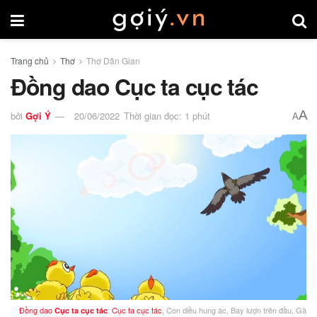
Trang chủ
Thơ
Thơ Dân Gian
Đồng dao Cục ta cục tác
A
bởi
Gợi Ý
20/06/2022
Thời gian đọc: 1 phút
A
Đồng dao
:
Cục ta cục tác
, Con diều hung ác, Bay lượn trên đầu, Gà
Cục ta cục tác