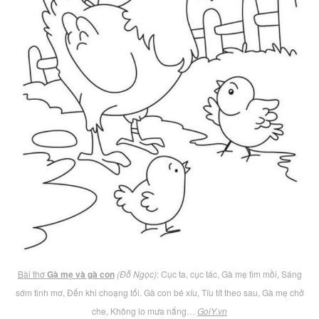
Bài thơ
Gà mẹ và gà con
(Đỗ Ngọc)
: Cục ta, cục tác, Gà mẹ tìm mồi, Sáng
sớm tinh mơ, Đến khi choạng tối. Gà con bé xíu, Tíu tít theo sau, Gà mẹ chở
che, Không lo mưa nắng…
GoiY.vn