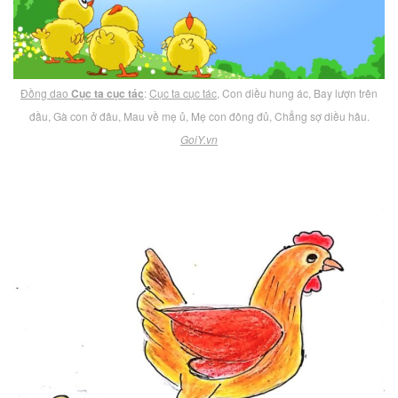
Đồng dao
Cục ta cục tác
:
Cục ta cục tác
, Con diều hung ác, Bay lượn trên
đầu, Gà con ở đâu, Mau về mẹ ủ, Mẹ con đông đủ, Chẳng sợ diều hâu.
GoiY.vn