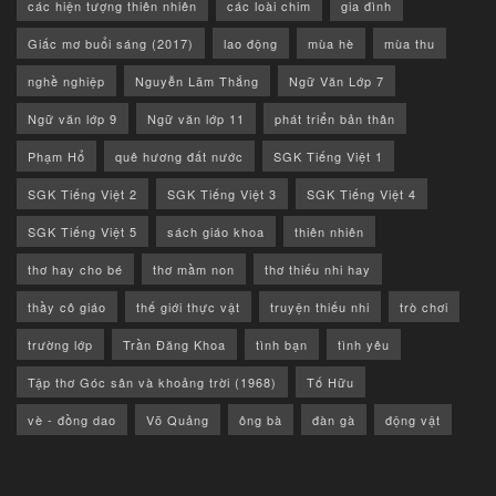
các hiện tượng thiên nhiên
các loài chim
gia đình
Giấc mơ buổi sáng (2017)
lao động
mùa hè
mùa thu
nghề nghiệp
Nguyễn Lãm Thắng
Ngữ Văn Lớp 7
Ngữ văn lớp 9
Ngữ văn lớp 11
phát triển bản thân
Phạm Hổ
quê hương đất nước
SGK Tiếng Việt 1
SGK Tiếng Việt 2
SGK Tiếng Việt 3
SGK Tiếng Việt 4
SGK Tiếng Việt 5
sách giáo khoa
thiên nhiên
thơ hay cho bé
thơ mầm non
thơ thiếu nhi hay
thầy cô giáo
thế giới thực vật
truyện thiếu nhi
trò chơi
trường lớp
Trần Đăng Khoa
tình bạn
tình yêu
Tập thơ Góc sân và khoảng trời (1968)
Tố Hữu
vè - đồng dao
Võ Quảng
ông bà
đàn gà
động vật