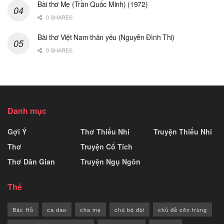
Bài thơ Mẹ (Trần Quốc Minh) (1972)
0 SHARES
Bài thơ Việt Nam thân yêu (Nguyễn Đình Thi)
0 SHARES
Danh mục
Gợi Ý
Thơ Thiếu Nhi
Truyện Thiếu Nhi
Thơ
Truyện Cổ Tích
Thơ Dân Gian
Truyện Ngụ Ngôn
Thẻ
Bác Hồ
ca dao
cha mẹ
chú bộ đội
chủ đề côn trùng