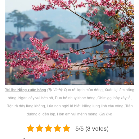
Bài thơ
Nắng xuân hồng
(Tụ Vinh)
: Qua rét lạnh mùa đông, Xuân lại ấm nắng
hồng, Ngàn cây vui hớn hở, Đua hé nhuỵ khoe bông, Chim gọi bầy xây tổ,
Rộn rã dậy từng không, Lúa non ngời lá biết, Nắng lung linh cầu vồng, Trên
đường đi đến lớp, Hồn em vui mênh mông.
GoiY.vn
5/5 (3 votes)