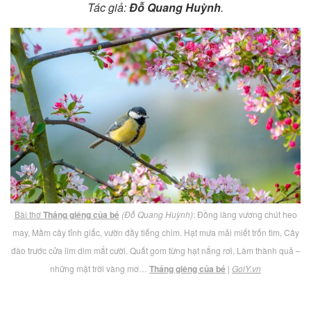
Tác giả:
Đỗ Quang Huỳnh
.
Bài thơ
Tháng giêng của bé
(Đỗ Quang Huỳnh)
: Đồng làng vương chút heo
may, Mầm cây tỉnh giấc, vườn đầy tiếng chim. Hạt mưa mải miết trốn tìm, Cây
đào trước cửa lim dim mắt cười. Quất gom từng hạt nắng rơi, Làm thành quả –
những mặt trời vàng mơ…
Tháng giêng của bé
|
GoiY.vn