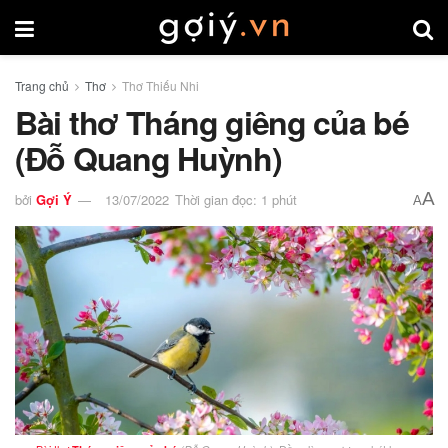
Trang chủ
Thơ
Thơ Thiếu Nhi
Bài thơ Tháng giêng của bé
(Đỗ Quang Huỳnh)
A
bởi
Gợi Ý
13/07/2022
Thời gian đọc: 1 phút
A