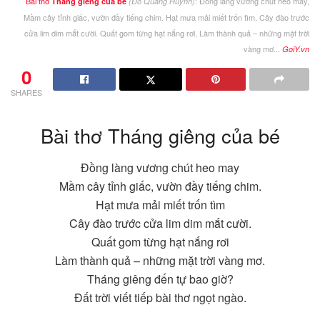
Bài thơ
: Đồng làng vương chút heo may,
Tháng giêng của bé
(Đỗ Quang Huỳnh)
Mầm cây tỉnh giấc, vườn đầy tiếng chim. Hạt mưa mải miết trốn tìm, Cây đào trước
cửa lim dim mắt cười. Quất gom từng hạt nắng rơi, Làm thành quả – những mặt trời
vàng mơ...
GoiY.vn
0
SHARES
Bài thơ Tháng giêng của bé
Đồng làng vương chút heo may
Mầm cây tỉnh giấc, vườn đầy tiếng chim.
Hạt mưa mải miết trốn tìm
Cây đào trước cửa lim dim mắt cười.
Quất gom từng hạt nắng rơi
Làm thành quả – những mặt trời vàng mơ.
Tháng giêng đến tự bao giờ?
Đất trời viết tiếp bài thơ ngọt ngào.