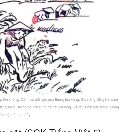
 lên không, Cánh cò dẫn gió qua thung lúa vàng, Gió nâng tiếng hát chói
 người ơi, Trông đôi hạt rụng hạt rơi xót lòng, Dễ rơi là hạt đầu bông, Công
của một đồng là đây…