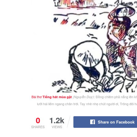
Bài thơ
: Đồng chiêm phả nắng lên kh
Tiếng hát mùa gặt
(Nguyễn Duy)
lưỡi hái liếm ngang chân trời. Tay nhè nhẹ chút người ơi, Trông đôi h
0
1.2k
Share on Facebook
SHARES
VIEWS