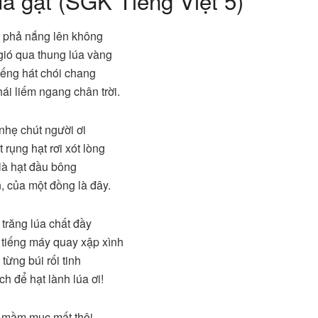
ùa gặt (SGK Tiếng Việt 5)
 phả nắng lên không
ió qua thung lúa vàng
iếng hát chói chang
hái liếm ngang chân trời.
nhẹ chút người ơi
 rụng hạt rơi xót lòng
 là hạt đầu bông
 của một đồng là đây.
trăng lúa chất đầy
 tiếng máy quay xập xình
từng búi rối tinh
h để hạt lành lúa ơi!
 mầm mục mất thôi