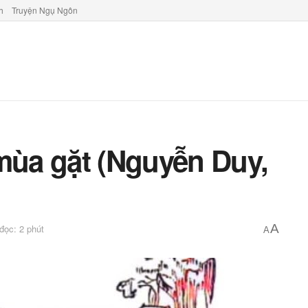
h
Truyện Ngụ Ngôn
 mùa gặt (Nguyễn Duy,
A
 đọc: 2 phút
A