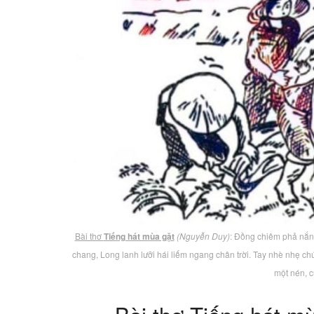
Bài thơ
Tiếng hát mùa gặt
(Nguyễn Duy)
: Đồng chiêm phả nắng
chang, Long lanh lưỡi hái liếm ngang chân trời. Tay nhè nhẹ chút
một nén, 