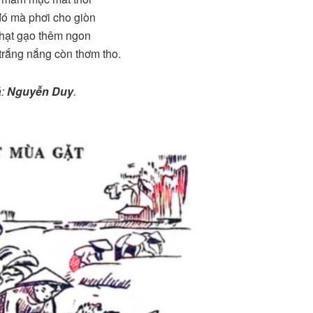
 đó mà phơi cho giòn
hạt gạo thêm ngon
rắng nắng còn thơm tho.
ả:
Nguyễn Duy
.