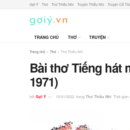
Gợi Ý
Thơ
Thơ Thiếu Nhi
Truyện Thiếu Nhi
Truyện Cổ Tíc
TRANG CHỦ
THƠ
TRUYỆN
Trang chủ
Thơ
Thơ Thiếu Nhi
Bài thơ Tiếng hát
1971)
bởi
Gợi Ý
15/01/2022
trong
Thơ Thiếu Nhi
Thời gian