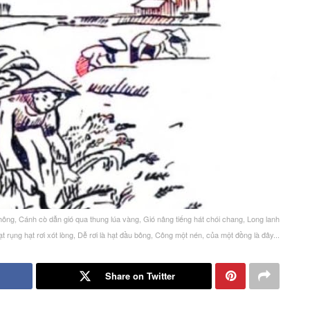
ông, Cánh cò dẫn gió qua thung lúa vàng, Gió nâng tiếng hát chói chang, Long lanh
ạt rụng hạt rơi xót lòng, Dễ rơi là hạt đầu bông, Công một nén, của một đồng là đây...
Share on Twitter