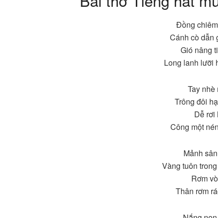
Bài thơ Tiếng hát m
Đồng chiêm
Cánh cò dẫn g
Gió nâng t
Long lanh lưỡi 
Tay nhè 
Trông đôi hạt
Dễ rơi
Công một nén,
Mảnh sân 
Vàng tuôn trong
Rơm vò 
Thân rơm rác
Nắng non