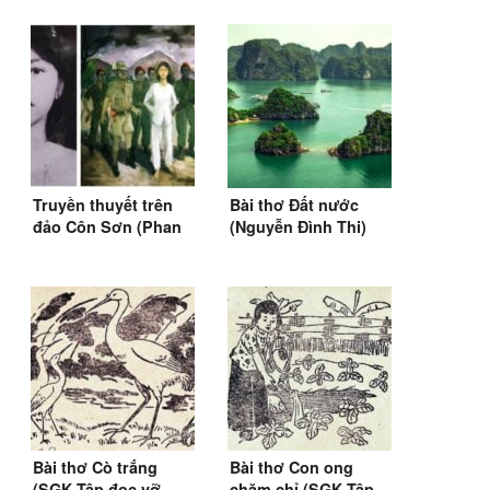
(1979)
Truyền thuyết trên
Bài thơ Đất nước
đảo Côn Sơn (Phan
(Nguyễn Đình Thi)
Thị Thanh Nhàn)
(1948-1955)
(1976)
Bài thơ Cò trắng
Bài thơ Con ong
(SGK Tập đọc vỡ
chăm chỉ (SGK Tập