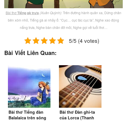
Bài thơ
Tiếng gà trưa
(Xuân Quỳnh)
: Trên đường hành quân xa, Dừng chân
bên xóm nhỏ, Tiếng gà ai nhảy ổ: “Cục… cục tác cục ta”, Nghe xao động
nắng trưa, Nghe bàn chân đỡ mỏi, Nghe gọi về tuổi thơ…
5/5 (4 votes)
Bài Viết Liên Quan:
Bài thơ Tiếng đàn
Bài thơ Đàn ghi-ta
Balalaica trên sông
của Lorca (Thanh
Đà (Quang Huy)
Thảo) (1979)