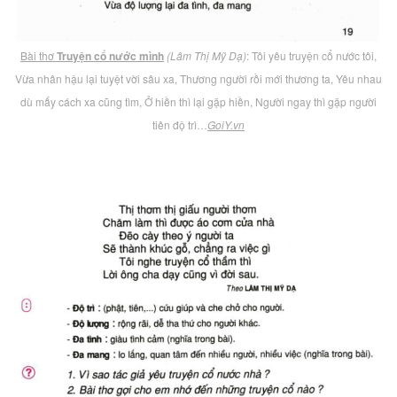
Bài thơ
Truyện cổ nước mình
(Lâm Thị Mỹ Dạ)
: Tôi yêu truyện cổ nước tôi,
Vừa nhân hậu lại tuyệt vời sâu xa, Thương người rồi mới thương ta, Yêu nhau
dù mấy cách xa cũng tìm, Ở hiền thì lại gặp hiền, Người ngay thì gặp người
tiên độ trì…
GoiY.vn