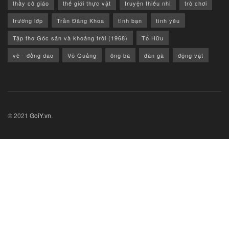
thầy cô giáo
thế giới thực vật
truyện thiếu nhi
trò chơi
trường lớp
Trần Đăng Khoa
tình bạn
tình yêu
Tập thơ Góc sân và khoảng trời (1968)
Tố Hữu
vè - đồng dao
Võ Quảng
ông bà
đàn gà
động vật
© 2021
GoiY.vn
.