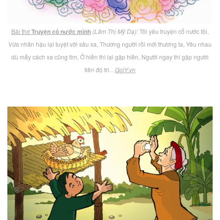
Bài thơ
Truyện cổ nước mình
(Lâm Thị Mỹ Dạ)
: Tôi yêu truyện cổ nước tôi,
Vừa nhân hậu lại tuyệt vời sâu xa, Thương người rồi mới thương ta, Yêu nhau
dù mấy cách xa cũng tìm, Ở hiền thì lại gặp hiền, Người ngay thì gặp người
tiên độ trì…
GoiY.vn