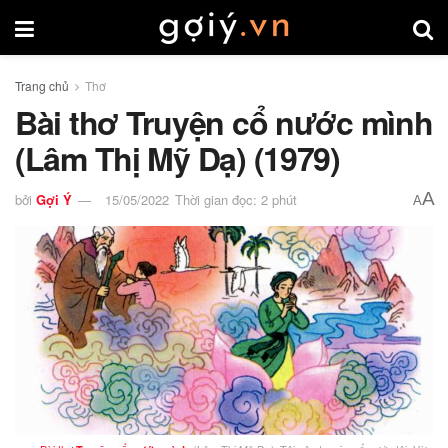
Trang chủ
Thơ
Bài thơ Truyện cổ nước mình
(Lâm Thị Mỹ Dạ) (1979)
A
bởi
Gợi Ý
15/05/2022
Thời gian đọc: 2 phút
A