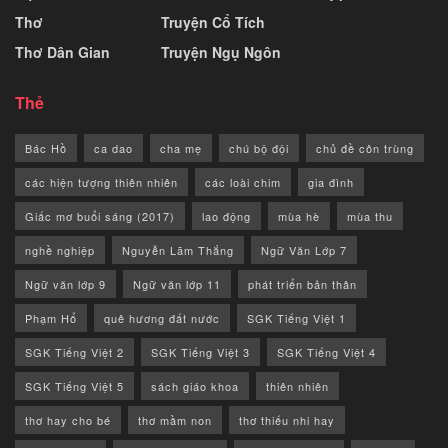
Thơ
Truyện Cổ Tích
Thơ Dân Gian
Truyện Ngụ Ngôn
Thẻ
Bác Hồ
ca dao
cha mẹ
chú bộ đội
chủ đề côn trùng
các hiện tượng thiên nhiên
các loài chim
gia đình
Giấc mơ buổi sáng (2017)
lao động
mùa hè
mùa thu
nghề nghiệp
Nguyễn Lãm Thắng
Ngữ Văn Lớp 7
Ngữ văn lớp 9
Ngữ văn lớp 11
phát triển bản thân
Phạm Hổ
quê hương đất nước
SGK Tiếng Việt 1
SGK Tiếng Việt 2
SGK Tiếng Việt 3
SGK Tiếng Việt 4
SGK Tiếng Việt 5
sách giáo khoa
thiên nhiên
thơ hay cho bé
thơ mầm non
thơ thiếu nhi hay