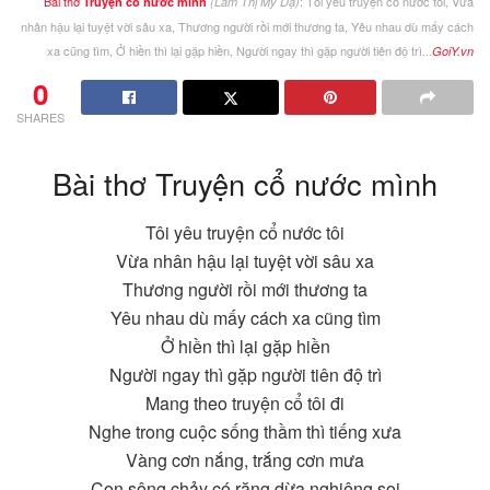
Bài thơ
: Tôi yêu truyện cổ nước tôi, Vừa
Truyện cổ nước mình
(Lâm Thị Mỹ Dạ)
nhân hậu lại tuyệt vời sâu xa, Thương người rồi mới thương ta, Yêu nhau dù mấy cách
xa cũng tìm, Ở hiền thì lại gặp hiền, Người ngay thì gặp người tiên độ trì...
GoiY.vn
0
SHARES
Bài thơ Truyện cổ nước mình
Tôi yêu truyện cổ nước tôi
Vừa nhân hậu lại tuyệt vời sâu xa
Thương người rồi mới thương ta
Yêu nhau dù mấy cách xa cũng tìm
Ở hiền thì lại gặp hiền
Người ngay thì gặp người tiên độ trì
Mang theo truyện cổ tôi đi
Nghe trong cuộc sống thầm thì tiếng xưa
Vàng cơn nắng, trắng cơn mưa
Con sông chảy có rặng dừa nghiêng soi