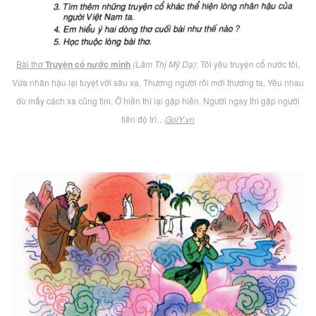
Bài thơ
Truyện cổ nước mình
(Lâm Thị Mỹ Dạ)
: Tôi yêu truyện cổ nước tôi,
Vừa nhân hậu lại tuyệt vời sâu xa, Thương người rồi mới thương ta, Yêu nhau
dù mấy cách xa cũng tìm, Ở hiền thì lại gặp hiền, Người ngay thì gặp người
tiên độ trì…
GoiY.vn