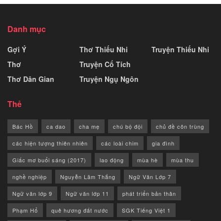
Danh mục
Gợi Ý
Thơ Thiếu Nhi
Truyện Thiếu Nhi
Thơ
Truyện Cổ Tích
Thơ Dân Gian
Truyện Ngụ Ngôn
Thẻ
Bác Hồ
ca dao
cha mẹ
chú bộ đội
chủ đề côn trùng
các hiện tượng thiên nhiên
các loài chim
gia đình
Giấc mơ buổi sáng (2017)
lao động
mùa hè
mùa thu
nghề nghiệp
Nguyễn Lãm Thắng
Ngữ Văn Lớp 7
Ngữ văn lớp 9
Ngữ văn lớp 11
phát triển bản thân
Phạm Hổ
quê hương đất nước
SGK Tiếng Việt 1