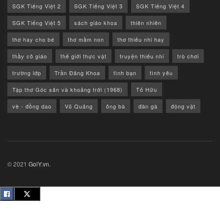
SGK Tiếng Việt 2
SGK Tiếng Việt 3
SGK Tiếng Việt 4
SGK Tiếng Việt 5
sách giáo khoa
thiên nhiên
thơ hay cho bé
thơ mầm non
thơ thiếu nhi hay
thầy cô giáo
thế giới thực vật
truyện thiếu nhi
trò chơi
trường lớp
Trần Đăng Khoa
tình bạn
tình yêu
Tập thơ Góc sân và khoảng trời (1968)
Tố Hữu
vè - đồng dao
Võ Quảng
ông bà
đàn gà
động vật
© 2021
GoiY.vn
.