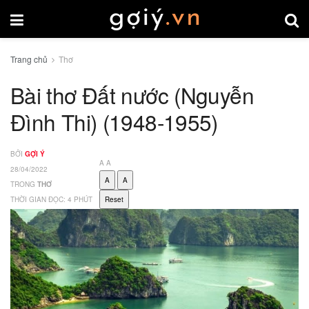
Trang chủ
Thơ
Bài thơ Đất nước (Nguyễn
Đình Thi) (1948-1955)
BỞI
GỢI Ý
A
A
28/04/2022
A
A
TRONG
THƠ
THỜI GIAN ĐỌC: 4 PHÚT
Reset