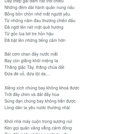
Dây thép gai đâm nát trời chiều
Những đêm dài hành quân nung nấu
Bỗng bồn chồn nhớ mắt người yêu.
Từ những năm đau thương chiến đấu
Ðã ngời lên nét mặt quê hương
Từ gốc lúa bờ tre hồn hậu
Ðã bật lên những tiếng căm hờn
Bát cơm chan đầy nước mắt
Bay còn giằng khỏi miệng ta
Thằng giặc Tây, thằng chúa đất
Ðứa đè cổ, đứa lột da…
Xiềng xích chúng bay không khoá được
Trời đầy chim và đất đầy hoa
Súng đạn chúng bay không bắn được
Lòng dân ta yêu nước thương nhà!
Khói nhà máy cuộn trong sương núi
Kèn gọi quân văng vẳng cánh đồng