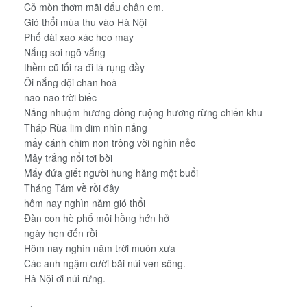
Cỏ mòn thơm mãi dấu chân em.
Gió thổi mùa thu vào Hà Nội
Phố dài xao xác heo may
Nắng soi ngõ vắng
thềm cũ lối ra đi lá rụng đầy
Ôi nắng dội chan hoà
nao nao trời biếc
Nắng nhuộm hương đồng ruộng hương rừng chiến khu
Tháp Rùa lim dim nhìn nắng
mấy cánh chim non trông vời nghìn nẻo
Mây trắng nổi tơi bời
Mấy đứa giết người hung hăng một buổi
Tháng Tám về rồi đây
hôm nay nghìn năm gió thổi
Ðàn con hè phố môi hồng hớn hở
ngày hẹn đến rồi
Hôm nay nghìn năm trời muôn xưa
Các anh ngậm cười bãi núi ven sông.
Hà Nội ơi núi rừng.