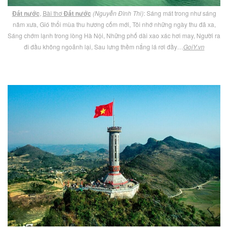
Đất nước
,
Bài thơ
Đất nước
(Nguyễn Đình Thi)
: Sáng mát trong như sáng
năm xưa, Gió thổi mùa thu hương cốm mới, Tôi nhớ những ngày thu đã xa,
Sáng chớm lạnh trong lòng Hà Nội, Những phố dài xao xác hơi may, Người ra
đi đầu không ngoảnh lại, Sau lưng thềm nắng lá rơi đầy…
GoiY.vn