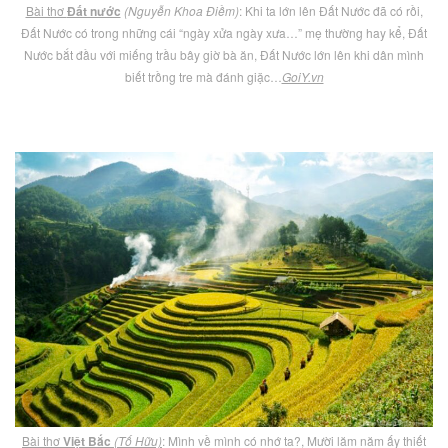
Bài thơ
Đất nước
(Nguyễn Khoa Điềm)
: Khi ta lớn lên Đất Nước đã có rồi,
Đất Nước có trong những cái “ngày xửa ngày xưa…” mẹ thường hay kể, Đất
Nước bắt đầu với miếng trầu bây giờ bà ăn, Đất Nước lớn lên khi dân mình
biết trồng tre mà đánh giặc…
GoiY.vn
Bài thơ
Việt Bắc
(Tố Hữu)
: Mình về mình có nhớ ta?, Mười lăm năm ấy thiết