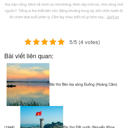
tha mặn nồng. Mình về mình có nhớ không, Nhìn cây nhớ núi, nhìn sông nhớ
nguồn?. Tiếng ai tha thiết bên cồn, Bâng khuâng trong dạ, bồn chồn bước đi,
Áo chàm đưa buổi phân ly, Cầm tay nhau biết nói gì hôm nay…
GoiY.vn
5/5 (4 votes)
Bài viết liên quan:
Bài thơ Bên kia sông Đuống (Hoàng Cầm)
(1948)
Bài thơ Đất nước (Nguyễn Khoa