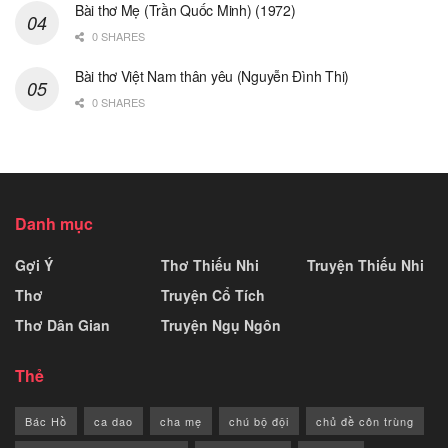
Bài thơ Mẹ (Trần Quốc Minh) (1972)
0 SHARES
Bài thơ Việt Nam thân yêu (Nguyễn Đình Thi)
0 SHARES
Danh mục
Gợi Ý
Thơ Thiếu Nhi
Truyện Thiếu Nhi
Thơ
Truyện Cổ Tích
Thơ Dân Gian
Truyện Ngụ Ngôn
Thẻ
Bác Hồ
ca dao
cha mẹ
chú bộ đội
chủ đề côn trùng