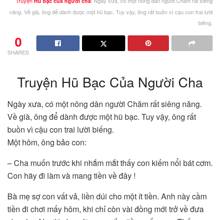
Truyện
: Ngày xưa, có một nông dân người Chăm rất siêng
Hũ bạc của người cha
năng. Về già, ông để dành được một hũ bạc. Tuy vậy, ông rất buồn vì cậu con trai lười
biếng.
0
SHARES
Truyện Hũ Bạc Của Người Cha
Ngày xưa, có một nông dân người Chăm rất siêng năng.
Về già, ông để dành được một hũ bạc. Tuy vậy, ông rất
buồn vì cậu con trai lười biếng.
Một hôm, ông bảo con:
– Cha muốn trước khi nhắm mắt thấy con kiếm nổi bát cơm.
Con hãy đi làm và mang tiền về đây !
Bà mẹ sợ con vất vả, liền dúi cho một ít tiền. Anh này cầm
tiền đi chơi mấy hôm, khi chỉ còn vài đồng mới trở về đưa