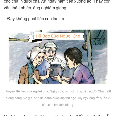
cho cha. Người cha vứt ngay nắm tiền xuống ao. Thấy con
vẫn thản nhiên, ông nghiêm giọng:
– Đây không phải tiền con làm ra.
Truyện
Hũ bạc của người cha
: Ngày xưa, có một nông dân người Chăm rất
siêng năng. Về già, ông để dành được một hũ bạc. Tuy vậy, ông rất buồn vì
cậu con trai lười biếng.