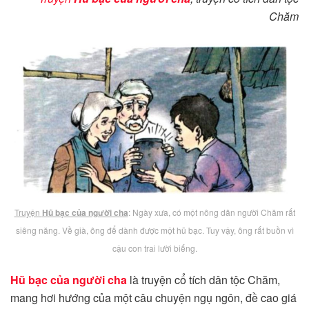
Chăm
Truyện
Hũ bạc của người cha
: Ngày xưa, có một nông dân người Chăm rất
siêng năng. Về già, ông để dành được một hũ bạc. Tuy vậy, ông rất buồn vì
cậu con trai lười biếng.
Hũ bạc của người cha
là truyện cổ tích dân tộc Chăm,
mang hơi hướng của một câu chuyện ngụ ngôn, đề cao giá