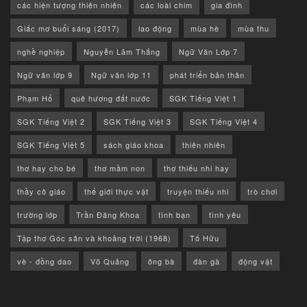
các hiện tượng thiên nhiên
các loài chim
gia đình
Giấc mơ buổi sáng (2017)
lao động
mùa hè
mùa thu
nghề nghiệp
Nguyễn Lãm Thắng
Ngữ Văn Lớp 7
Ngữ văn lớp 9
Ngữ văn lớp 11
phát triển bản thân
Phạm Hổ
quê hương đất nước
SGK Tiếng Việt 1
SGK Tiếng Việt 2
SGK Tiếng Việt 3
SGK Tiếng Việt 4
SGK Tiếng Việt 5
sách giáo khoa
thiên nhiên
thơ hay cho bé
thơ mầm non
thơ thiếu nhi hay
thầy cô giáo
thế giới thực vật
truyện thiếu nhi
trò chơi
trường lớp
Trần Đăng Khoa
tình bạn
tình yêu
Tập thơ Góc sân và khoảng trời (1968)
Tố Hữu
vè - đồng dao
Võ Quảng
ông bà
đàn gà
động vật