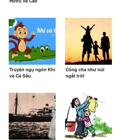
Hươu và Cáo
Truyện ngụ ngôn Khỉ
Công cha như núi
và Cá Sấu
ngất trời