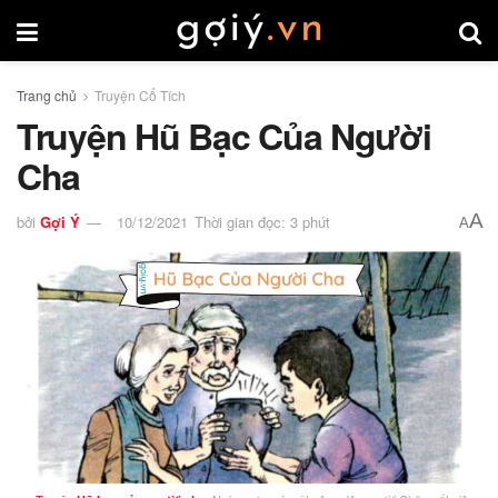
Trang chủ
Truyện Cổ Tích
Truyện Hũ Bạc Của Người
Cha
A
bởi
Gợi Ý
10/12/2021
Thời gian đọc: 3 phút
A