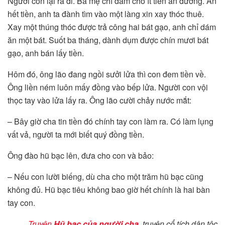
Người con lại ra đi. Bà mẹ chỉ dám cho ít tiền ăn đường. Ăn
hết tiền, anh ta đành tìm vào một làng xin xay thóc thuê.
Xay một thúng thóc được trả công hai bát gạo, anh chỉ dám
ăn một bát. Suốt ba tháng, dành dụm được chín mươi bát
gạo, anh bán lấy tiền.
Hôm đó, ông lão đang ngồi sưởi lửa thì con đem tiền về.
Ông liền ném luôn mấy đồng vào bếp lửa. Người con vội
thọc tay vào lửa lấy ra. Ông lão cười chảy nước mắt:
– Bây giờ cha tin tiền đó chính tay con làm ra. Có làm lụng
vất vả, người ta mới biết quý đồng tiền.
Ông đào hũ bạc lên, đưa cho con và bảo:
– Nếu con lười biếng, dù cha cho một trăm hũ bạc cũng
không đủ. Hũ bạc tiêu không bao giờ hết chính là hai bàn
tay con.
Truyện
Hũ bạc của người cha
, truyện cổ tích dân tộc