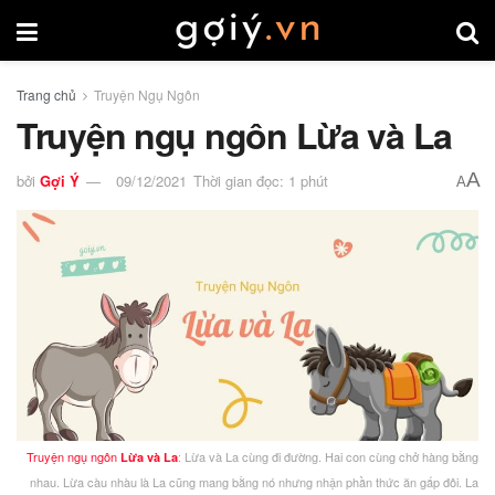
Trang chủ
Truyện Ngụ Ngôn
Truyện ngụ ngôn Lừa và La
A
bởi
Gợi Ý
09/12/2021
Thời gian đọc: 1 phút
A
Truyện ngụ ngôn
: Lừa và La cùng đi đường. Hai con cùng chở hàng bằng
Lừa và La
nhau. Lừa càu nhàu là La cũng mang bằng nó nhưng nhận phần thức ăn gấp đôi. La