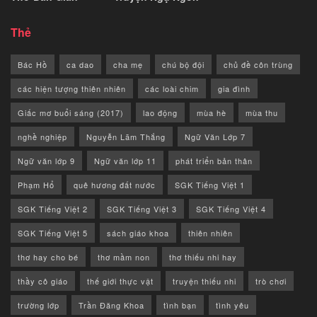
Thẻ
Bác Hồ
ca dao
cha mẹ
chú bộ đội
chủ đề côn trùng
các hiện tượng thiên nhiên
các loài chim
gia đình
Giấc mơ buổi sáng (2017)
lao động
mùa hè
mùa thu
nghề nghiệp
Nguyễn Lãm Thắng
Ngữ Văn Lớp 7
Ngữ văn lớp 9
Ngữ văn lớp 11
phát triển bản thân
Phạm Hổ
quê hương đất nước
SGK Tiếng Việt 1
SGK Tiếng Việt 2
SGK Tiếng Việt 3
SGK Tiếng Việt 4
SGK Tiếng Việt 5
sách giáo khoa
thiên nhiên
thơ hay cho bé
thơ mầm non
thơ thiếu nhi hay
thầy cô giáo
thế giới thực vật
truyện thiếu nhi
trò chơi
trường lớp
Trần Đăng Khoa
tình bạn
tình yêu