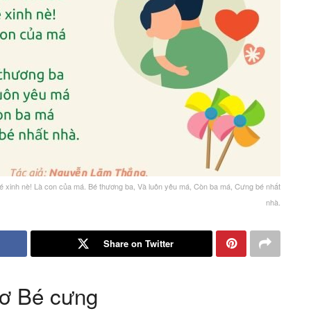
Bé xinh nè! Là con của má. Bé thương ba, Và luôn yêu má, Còn ba má, Cưng bé nhất
nhà.
Share on Twitter
hơ Bé cưng