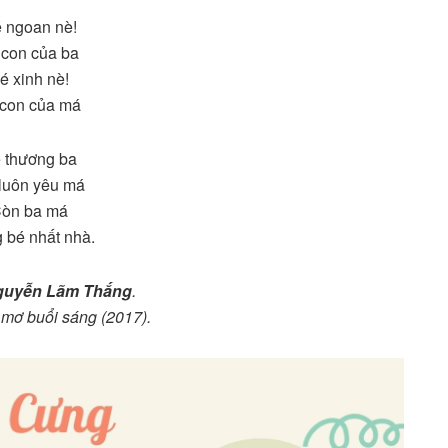
 ngoan nè!
 con của ba
é xinh nè!
 con của má
 thương ba
luôn yêu má
òn ba má
 bé nhất nhà.
uyễn Lãm Thắng
.
 mơ buổi sáng (2017).