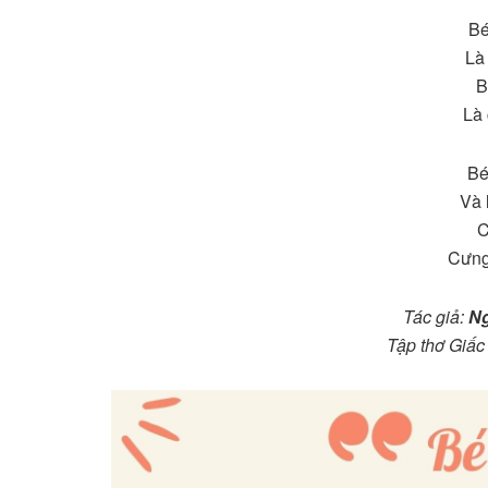
Bé
Là
B
Là
Bé
Và 
C
Cưng
Tác giả:
Ng
Tập thơ Giấc