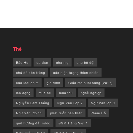
Thẻ
Bác Hồ
ca dao
cha mẹ
chú bộ đội
chủ đề côn trùng
các hiện tượng thiên nhiên
các loài chim
gia đình
Giấc mơ buổi sáng (2017)
lao động
mùa hè
mùa thu
nghề nghiệp
Nguyễn Lãm Thắng
Ngữ Văn Lớp 7
Ngữ văn lớp 9
Ngữ văn lớp 11
phát triển bản thân
Phạm Hổ
quê hương đất nước
SGK Tiếng Việt 1
SGK Tiếng Việt 2
SGK Tiếng Việt 3