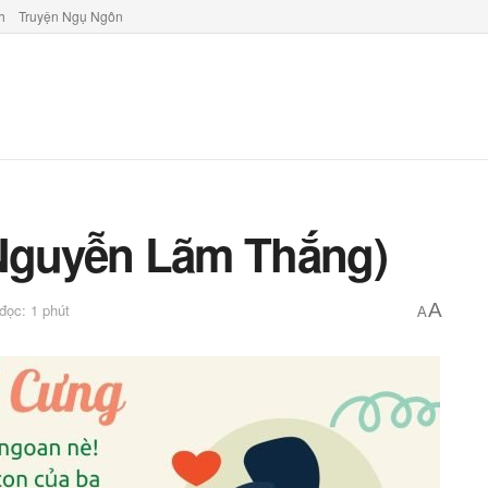
h
Truyện Ngụ Ngôn
(Nguyễn Lãm Thắng)
A
 đọc: 1 phút
A