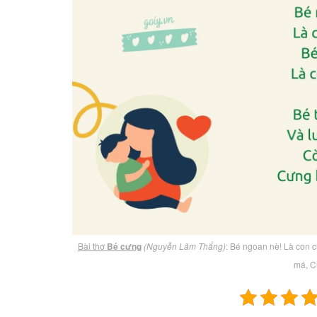
Bài thơ
Bé cưng
(Nguyễn Lãm Thắng)
: Bé ngoan nè! Là con 
má, C