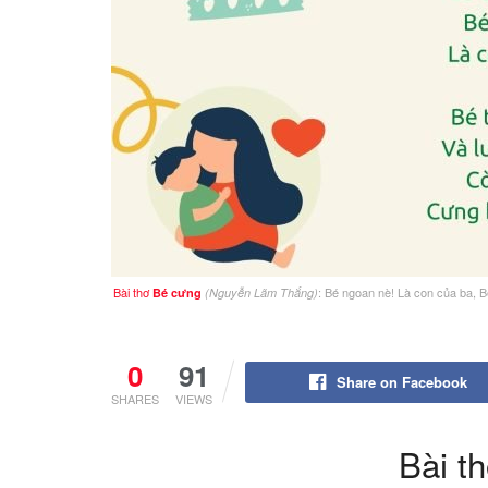
Bài thơ
: Bé ngoan nè! Là con của ba, 
Bé cưng
(Nguyễn Lãm Thắng)
0
91
Share on Facebook
SHARES
VIEWS
Bài t