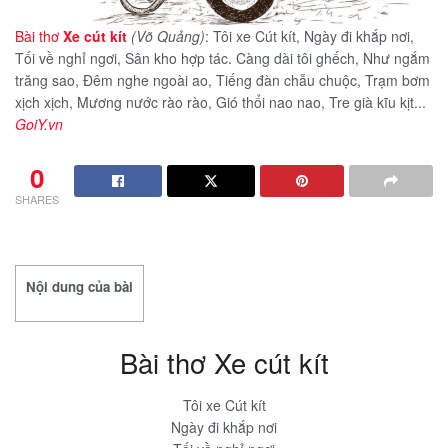
Bài thơ
Xe cút kít
(Võ Quảng)
: Tôi xe Cút kít, Ngày đi khắp nơi,
Tối về nghỉ ngơi, Sân kho hợp tác. Càng dài tôi ghếch, Như ngắm
trăng sao, Đêm nghe ngoài ao, Tiếng đàn chẫu chuộc, Trạm bơm
xịch xịch, Mương nước rào rào, Gió thổi nao nao, Tre già kĩu kịt...
GoiY.vn
0
SHARES
Nội dung của bài
Bài thơ Xe cút kít
Tôi xe Cút kít
Ngày đi khắp nơi