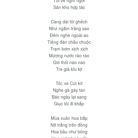
Tối về nghỉ ngơi
Sân kho hợp tác
Càng dài tôi ghếch
Như ngắm trăng sao
Đêm nghe ngoài ao
Tiếng đàn chẫu chuộc
Trạm bơm xịch xịch
Mương nước rào rào
Gió thổi nao nao
Tre già kĩu kịt
Tôi, xe Cút kít
Nghe gà gáy tan
Báo ngày lại sang
Giục tôi đi khắp
Mùa xuân hoa bắp
Nở trắng trên đồng
Hoa bầu như bông