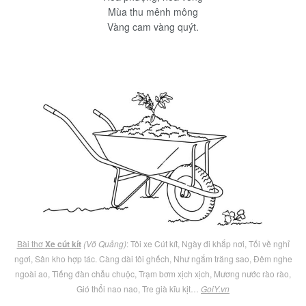
Mùa thu mênh mông
Vàng cam vàng quýt.
Bài thơ
Xe cút kít
(Võ Quảng)
: Tôi xe Cút kít, Ngày đi khắp nơi, Tối về nghỉ
ngơi, Sân kho hợp tác. Càng dài tôi ghếch, Như ngắm trăng sao, Đêm nghe
ngoài ao, Tiếng đàn chẫu chuộc, Trạm bơm xịch xịch, Mương nước rào rào,
Gió thổi nao nao, Tre già kĩu kịt…
GoiY.vn