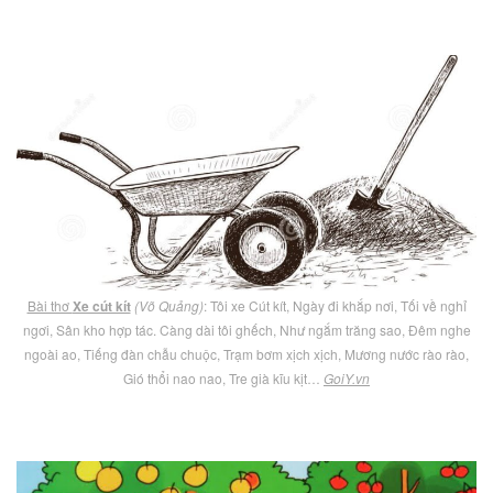
Bài thơ
Xe cút kít
(Võ Quảng)
: Tôi xe Cút kít, Ngày đi khắp nơi, Tối về nghỉ
ngơi, Sân kho hợp tác. Càng dài tôi ghếch, Như ngắm trăng sao, Đêm nghe
ngoài ao, Tiếng đàn chẫu chuộc, Trạm bơm xịch xịch, Mương nước rào rào,
Gió thổi nao nao, Tre già kĩu kịt…
GoiY.vn