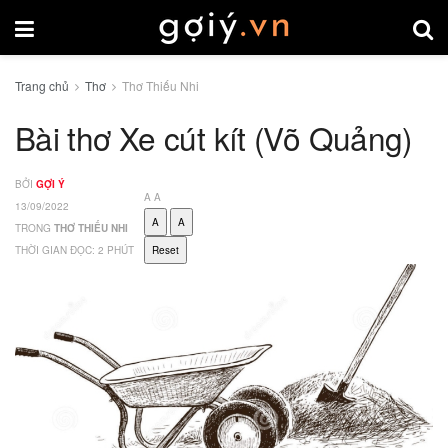
Trang chủ
Thơ
Thơ Thiếu Nhi
Bài thơ Xe cút kít (Võ Quảng)
BỞI
GỢI Ý
A
A
13/09/2022
A
A
TRONG
THƠ THIẾU NHI
THỜI GIAN ĐỌC: 2 PHÚT
Reset