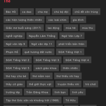
Thẻ
Bác Hồ
ca dao
cha mẹ
chú bộ đội
chủ đề côn trùng
các hiện tượng thiên nhiên
các loài chim
gia đình
Giấc mơ buổi sáng (2017)
lao động
mùa hè
mùa thu
nghề nghiệp
Nguyễn Lãm Thắng
Ngữ Văn Lớp 7
Ngữ văn lớp 9
Ngữ văn lớp 11
phát triển bản thân
Phạm Hổ
quê hương đất nước
SGK Tiếng Việt 1
SGK Tiếng Việt 2
SGK Tiếng Việt 3
SGK Tiếng Việt 4
SGK Tiếng Việt 5
sách giáo khoa
thiên nhiên
thơ hay cho bé
thơ mầm non
thơ thiếu nhi hay
thầy cô giáo
thế giới thực vật
truyện thiếu nhi
trò chơi
trường lớp
Trần Đăng Khoa
tình bạn
tình yêu
Tập thơ Góc sân và khoảng trời (1968)
Tố Hữu