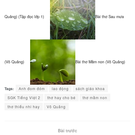
Quảng) (Tập đọc lớp 1)
Bài thơ Sau mưa
(Võ Quảng)
Bài thơ Mầm non (Võ Quảng)
Tags:
Anh đom đóm
lao động
sách giáo khoa
SGK Tiếng Việt 2
thơ hay cho bé
thơ mầm non
thơ thiếu nhi hay
Võ Quảng
Bài trước