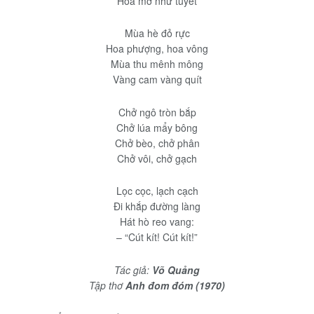
Hoa mơ như tuyết
Mùa hè đỏ rực
Hoa phượng, hoa vông
Mùa thu mênh mông
Vàng cam vàng quít
Chở ngô tròn bắp
Chở lúa mẩy bông
Chở bèo, chở phân
Chở vôi, chở gạch
Lọc cọc, lạch cạch
Đi khắp đường làng
Hát hò reo vang:
– “Cút kít! Cút kít!”
Tác giả:
Võ Quảng
Tập thơ
Anh đom đóm (1970)