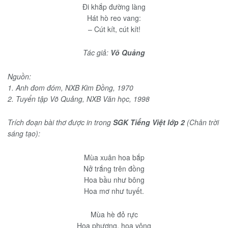
Đi khắp đường làng
Hát hò reo vang:
– Cút kít, cút kít!
Tác giả:
Võ Quảng
Nguồn:
1. Anh đom đóm, NXB Kim Đồng, 1970
2. Tuyển tập Võ Quảng, NXB Văn học, 1998
Trích đoạn bài thơ được in trong
SGK Tiếng Việt lớp 2
(Chân trời
sáng tạo):
Mùa xuân hoa bắp
Nở trắng trên đồng
Hoa bầu như bông
Hoa mơ như tuyết.
Mùa hè đỏ rực
Hoa phượng, hoa vông