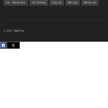
vè - đồng dao
Võ Quảng
ông bà
đàn gà
động vật
© 2021
GoiY.vn
.