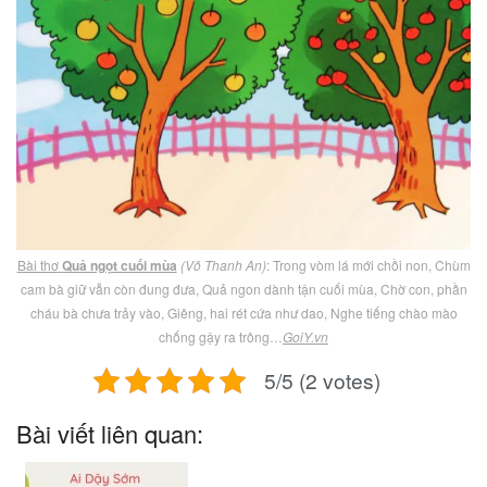
Bài thơ
Quả ngọt cuối mùa
(Võ Thanh An)
: Trong vòm lá mới chồi non, Chùm
cam bà giữ vẫn còn đung đưa, Quả ngon dành tận cuối mùa, Chờ con, phần
cháu bà chưa trảy vào, Giêng, hai rét cứa như dao, Nghe tiếng chào mào
chống gậy ra trông…
GoiY.vn
5/5 (2 votes)
Bài viết liên quan: