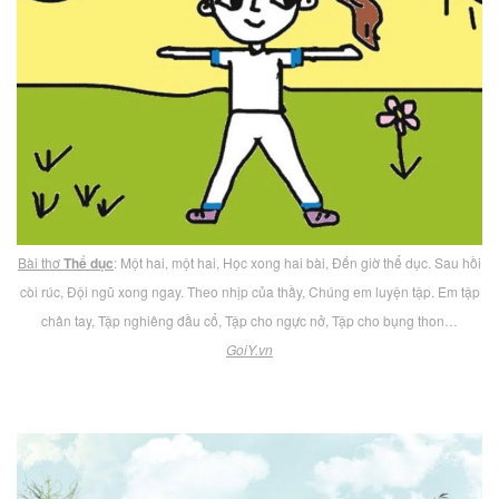
Bài thơ
Thể dục
: Một hai, một hai, Học xong hai bài, Đến giờ thể dục. Sau hồi
còi rúc, Đội ngũ xong ngay. Theo nhịp của thầy, Chúng em luyện tập. Em tập
chân tay, Tập nghiêng đầu cổ, Tập cho ngực nở, Tập cho bụng thon…
GoiY.vn