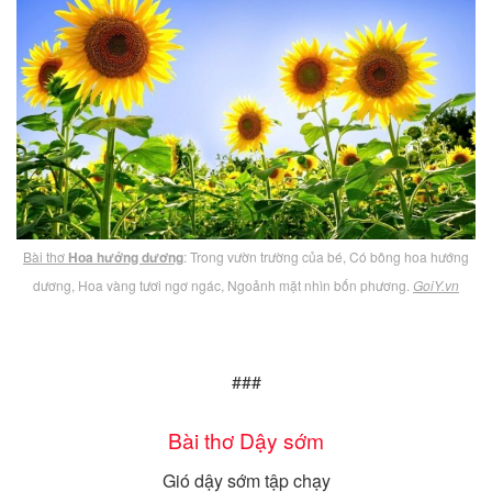
Bài thơ
Hoa hướng dương
: Trong vườn trường của bé, Có bông hoa hướng
dương, Hoa vàng tươi ngơ ngác, Ngoảnh mặt nhìn bốn phương.
GoiY.vn
###
Bài thơ Dậy sớm
Gió dậy sớm tập chạy