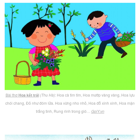
Bài thơ
Hoa kết trái
(Thu Hà)
: Hoa cà tim tím, Hoa mướp vàng vàng, Hoa lựu
chói chang, Đỏ như đóm lửa. Hoa vừng nho nhỏ, Hoa đỗ xinh xinh, Hoa mận
trắng tinh, Rung rinh trong gió…
GoiY.vn