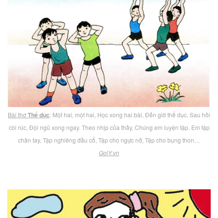
Bài thơ
Thể dục
: Một hai, một hai, Học xong hai bài, Đến giờ thể dục. Sau hồi
còi rúc, Đội ngũ xong ngay. Theo nhịp của thầy, Chúng em luyện tập. Em tập
chân tay, Tập nghiêng đầu cổ, Tập cho ngực nở, Tập cho bụng thon…
GoiY.vn