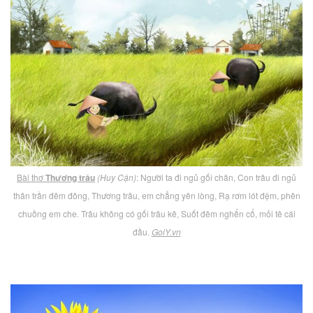
Bài thơ
Thương trâu
(Huy Cận)
: Người ta đi ngủ gối chăn, Con trâu đi ngủ
thân trần đêm đông, Thương trâu, em chẳng yên lòng, Rạ rơm lót đệm, phên
chuồng em che. Trâu không có gối trâu kê, Suốt đêm nghển cổ, mỏi tê cái
đầu.
GoiY.vn