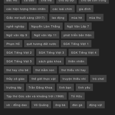
Bác Hồ
ca dao
cha mẹ
chú bộ đội
chủ đề côn trùng
các hiện tượng thiên nhiên
các loài chim
gia đình
Giấc mơ buổi sáng (2017)
lao động
mùa hè
mùa thu
nghề nghiệp
Nguyễn Lãm Thắng
Ngữ Văn Lớp 7
Ngữ văn lớp 9
Ngữ văn lớp 11
phát triển bản thân
Phạm Hổ
quê hương đất nước
SGK Tiếng Việt 1
SGK Tiếng Việt 2
SGK Tiếng Việt 3
SGK Tiếng Việt 4
SGK Tiếng Việt 5
sách giáo khoa
thiên nhiên
thơ hay cho bé
thơ mầm non
thơ thiếu nhi hay
thầy cô giáo
thế giới thực vật
truyện thiếu nhi
trò chơi
trường lớp
Trần Đăng Khoa
tình bạn
tình yêu
Tập thơ Góc sân và khoảng trời (1968)
Tố Hữu
vè - đồng dao
Võ Quảng
ông bà
đàn gà
động vật