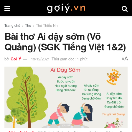
Trang chủ
Thơ
Thơ Thiếu Nhi
Bài thơ Ai dậy sớm (Võ
Quảng) (SGK Tiếng Việt 1&2)
A
bởi
Gợi Ý
13/12/2021
Thời gian đọc: 1 phút
A