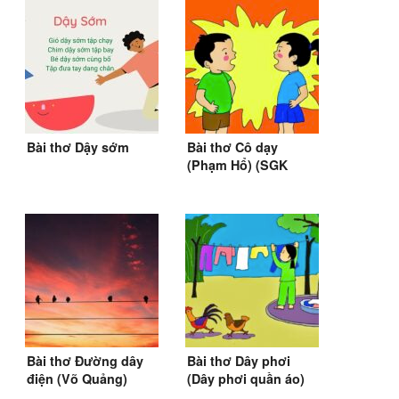
Bài thơ Dậy sớm
Bài thơ Cô dạy
(Phạm Hổ) (SGK
Tiếng Việt 1): Mẹ, mẹ
ơi! Cô dạy
Bài thơ Đường dây
Bài thơ Dây phơi
điện (Võ Quảng)
(Dây phơi quần áo)
(SGK Tiếng Việt 2)