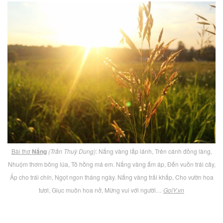
Bài thơ
Nắng
(Trần Thuỳ Dung)
: Nắng vàng lấp lánh, Trên cánh đồng làng,
Nhuộm thơm bông lúa, Tô hồng má em. Nắng vàng ấm áp, Đến vuồn trái cây,
Ấp cho trái chín, Ngọt ngon tháng ngày. Nắng vàng trải khắp, Cho vườn hoa
tươi, Giục muôn hoa nở, Mừng vui với người…
GoiY.vn