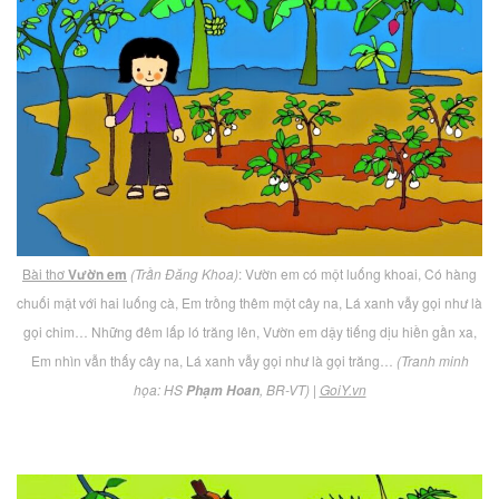
Bài thơ
Vườn em
(Trần Đăng Khoa)
: Vườn em có một luống khoai, Có hàng
chuối mật với hai luống cà, Em trồng thêm một cây na, Lá xanh vẫy gọi như là
gọi chim… Những đêm lấp ló trăng lên, Vườn em dậy tiếng dịu hiền gần xa,
Em nhìn vẫn thấy cây na, Lá xanh vẫy gọi như là gọi trăng…
(Tranh minh
họa: HS
, BR-VT)
|
GoiY.vn
Phạm Hoan