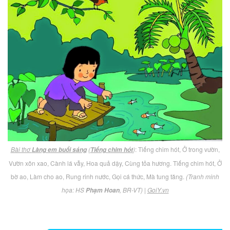
Bài thơ
(
)
: Tiếng chim hót, Ở trong vườn,
Làng em buổi sáng
Tiếng chim hót
Vườn xôn xao, Cành lá vẫy, Hoa quả dậy, Cùng tỏa hương. Tiếng chim hót, Ở
bờ ao, Làm cho ao, Rung rinh nước, Gọi cá thức, Mà tung tăng.
(Tranh minh
họa: HS
, BR-VT)
|
GoiY.vn
Phạm Hoan