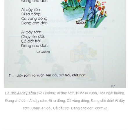
Bài thơ
Ai dậy sớm
(Võ Quảng)
: Ai dậy sớm, Bước ra vườn, Hoa ngát hương,
Đang chờ đón! Ai dậy sớm, Đi ra đồng, Cả vừng đông, Đang chờ đón! Ai dậy
sớm, Chạy lên đồi, Cả đất trời, Đang chờ đón!
GoiY.vn