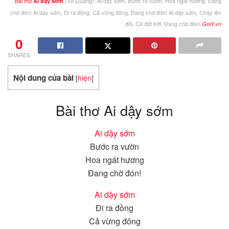
Bài thơ
: Ai dậy sớm, Bước ra vườn, Hoa ngát hương, Đang
Ai dậy sớm
(Võ Quảng)
chờ đón! Ai dậy sớm, Đi ra đồng, Cả vừng đông, Đang chờ đón! Ai dậy sớm, Chạy lên
đồi, Cả đất trời, Đang chờ đón!
GoiY.vn
0
SHARES
Nội dung của bài
[
hiện
]
Bài thơ Ai dậy sớm
Ai dậy sớm
Bước ra vườn
Hoa ngát hương
Đang chờ đón!
Ai dậy sớm
Đi ra đồng
Cả vừng đông