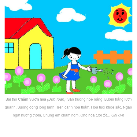
Bài thơ
Chăm vườn hoa
(Đức Toàn)
: Sân trường hoe nắng, Bướm trắng lượn
quanh, Sương đọng long lanh, Trên cành hoa thắm. Hoa tươi khoe sắc, Ngào
ngạt hương thơm, Chúng em chăm nom, Cho hoa tươi tốt…
GoiY.vn