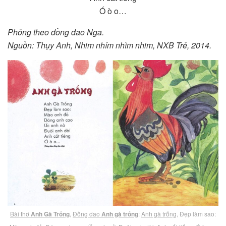
Ó ò o…
Phỏng theo đồng dao Nga.
Nguồn: Thụy Anh, Nhim nhỉm nhìm nhim, NXB Trẻ, 2014.
Bài thơ
Anh Gà Trống
,
Đồng dao
Anh gà trống
:
Anh gà trống
, Đẹp làm sao: