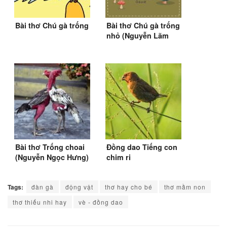
Bài thơ Chú gà trống
Bài thơ Chú gà trống
nhỏ (Nguyễn Lãm
Thắng)
Bài thơ Trống choai
Đồng dao Tiếng con
(Nguyễn Ngọc Hưng)
chim ri
(1997)
Tags:
đàn gà
động vật
thơ hay cho bé
thơ mầm non
thơ thiếu nhi hay
vè - đồng dao