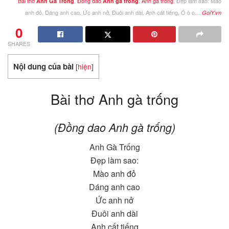
Bài thơ
,
Đồng dao
:
Anh gà trống
, Đẹp làm sao: Mào
Anh Gà Trống
Anh gà trống
anh đỏ, Dáng anh cao, Ức anh nở, Đuôi anh dài, Anh cất tiếng, Ó ò o…
GoiY.vn
0
SHARES
Nội dung của bài
[
hiện
]
Bài thơ Anh gà trống
(Đồng dao Anh gà trống)
Anh Gà Trống
Đẹp làm sao:
Mào anh đỏ
Dáng anh cao
Ức anh nở
Đuôi anh dài
Anh cất tiếng