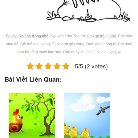
Bài thơ
Chú gà trống nhỏ
(Nguyễn Lãm Thắng)
:
Chú gà trống nhỏ
, Cái mào
màu đỏ, Cái mỏ màu vàng, Đập cánh gáy vang, Dưới giàn bông bí, Cái đuôi
màu tía, Óng mượt làm sao! Chú nhảy lên cao, Ó ò o ó!
GoiY.vn
5/5 (2 votes)
Bài Viết Liên Quan: