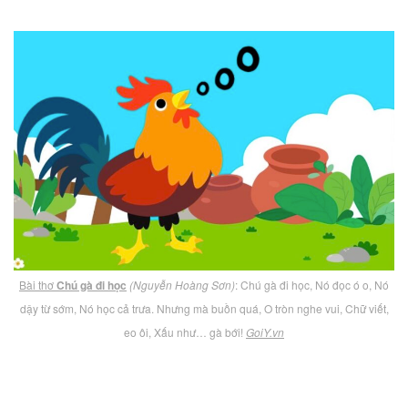
Bài thơ
Chú gà đi học
(Nguyễn Hoàng Sơn)
: Chú gà đi học, Nó đọc ó o, Nó
dậy từ sớm, Nó học cả trưa. Nhưng mà buồn quá, O tròn nghe vui, Chữ viết,
eo ôi, Xấu như… gà bới!
GoiY.vn