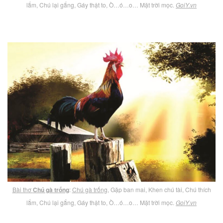
lắm, Chú lại gắng, Gáy thật to, Ò…ó…o… Mặt trời mọc.
GoiY.vn
Bài thơ
Chú gà trống
:
Chú gà trống
, Gặp ban mai, Khen chú tài, Chú thích
lắm, Chú lại gắng, Gáy thật to, Ò…ó…o… Mặt trời mọc.
GoiY.vn