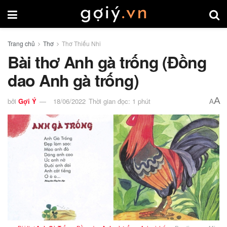
Trang chủ
Thơ
Thơ Thiếu Nhi
Bài thơ Anh gà trống (Đồng
dao Anh gà trống)
A
bởi
Gợi Ý
18/06/2022
Thời gian đọc: 1 phút
A