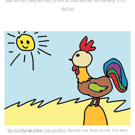
Mào anh đỏ, Dáng anh cao, Ức anh nở, Đuôi anh dài, Anh cất tiếng, Ó ò o…
GoiY.vn
Bài thơ
Chú gà trống
:
Chú gà trống
, Gặp ban mai, Khen chú tài, Chú thích