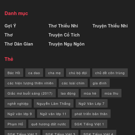
Danh mục
Gợi Ý
Thơ Thiếu Nhi
Truyện Thiếu Nhi
Thơ
Truyện Cổ Tích
Thơ Dân Gian
Truyện Ngụ Ngôn
Thẻ
Bác Hồ
ca dao
cha mẹ
chú bộ đội
chủ đề côn trùng
các hiện tượng thiên nhiên
các loài chim
gia đình
Giấc mơ buổi sáng (2017)
lao động
mùa hè
mùa thu
nghề nghiệp
Nguyễn Lãm Thắng
Ngữ Văn Lớp 7
Ngữ văn lớp 9
Ngữ văn lớp 11
phát triển bản thân
Phạm Hổ
quê hương đất nước
SGK Tiếng Việt 1
SGK Tiếng Việt 2
SGK Tiếng Việt 3
SGK Tiếng Việt 4