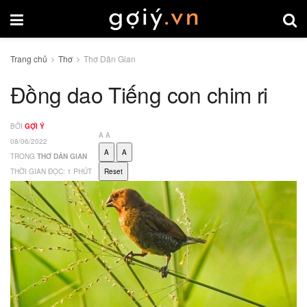
Trang chủ
Thơ
Thơ Dân Gian
Đồng dao Tiếng con chim ri
BỞI
GỢI Ý
A
A
08/06/2022
A
A
TRONG
THƠ DÂN GIAN
THỜI GIAN ĐỌC: 1 PHÚT
Reset