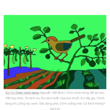
Bài thơ
Chim chích bông
(Nguyễn Viết Bình)
: Chim chích bông, Bé tẹo teo,
Rất hay chèo, Từ cành na, Ra cành bưởi, Qua bụi chuối, Em vẫy gọi, Chích
bông ơi! Luống rau xanh, Sâu đang phá, Chim xuống nhé, Có thích không?
GoiY.vn