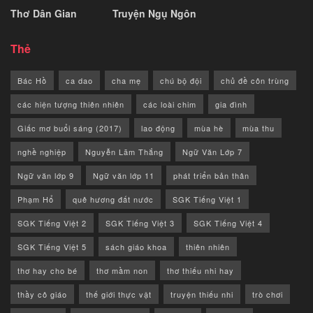
Thơ Dân Gian
Truyện Ngụ Ngôn
Thẻ
Bác Hồ
ca dao
cha mẹ
chú bộ đội
chủ đề côn trùng
các hiện tượng thiên nhiên
các loài chim
gia đình
Giấc mơ buổi sáng (2017)
lao động
mùa hè
mùa thu
nghề nghiệp
Nguyễn Lãm Thắng
Ngữ Văn Lớp 7
Ngữ văn lớp 9
Ngữ văn lớp 11
phát triển bản thân
Phạm Hổ
quê hương đất nước
SGK Tiếng Việt 1
SGK Tiếng Việt 2
SGK Tiếng Việt 3
SGK Tiếng Việt 4
SGK Tiếng Việt 5
sách giáo khoa
thiên nhiên
thơ hay cho bé
thơ mầm non
thơ thiếu nhi hay
thầy cô giáo
thế giới thực vật
truyện thiếu nhi
trò chơi