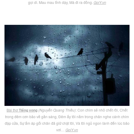
gọi dì. Mau mau tỉnh dậy, Mà đi ra đồng.
GoiY.vn
Bài thơ
Tiếng vọng
(Nguyễn Quang Thiều)
: Con chim sẻ nhỏ chết rồi, Chết
trong đêm cơn bão về gần sáng, Đêm ấy tôi nằm trong chăn nghe cánh chim
đập cửa, Sự ấm áp gối chăn đã giữ chặt tôi, Và tôi ngủ ngon lành đến lúc bão
vơi…
GoiY.vn