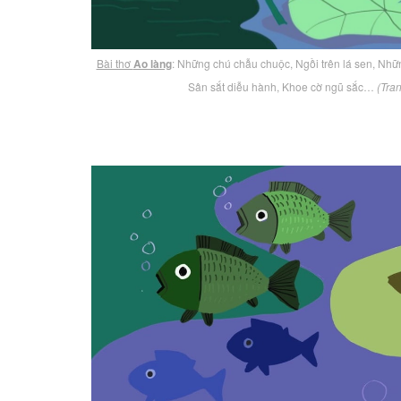
Bài thơ
Ao làng
: Những chú chẫu chuộc, Ngồi trên lá sen, Nhữ
Sân sắt diễu hành, Khoe cờ ngũ sắc…
(Tra