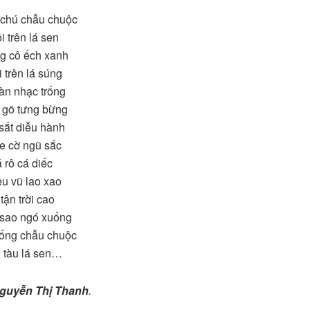
chú chẫu chuộc
i trên lá sen
g cô ếch xanh
 trên lá súng
àn nhạc trống
 gõ tưng bừng
sắt diễu hành
e cờ ngũ sắc
 rô cá diếc
u vũ lao xao
 tận trời cao
 sao ngó xuống
ống chẫu chuộc
 tàu lá sen…
guyễn Thị Thanh
.