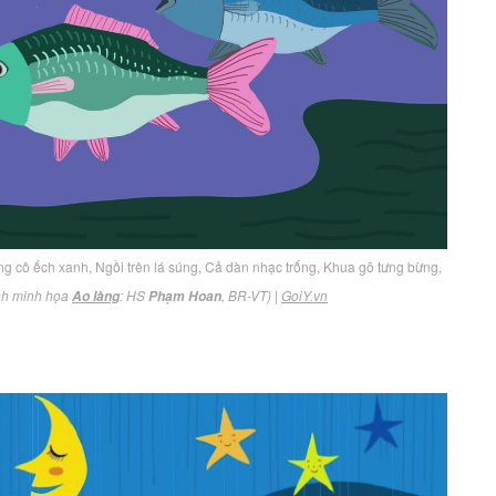
ng cô ếch xanh, Ngồi trên lá súng, Cả dàn nhạc trống, Khua gõ tưng bừng,
nh minh họa
: HS
, BR-VT)
|
GoiY.vn
Ao làng
Phạm Hoan