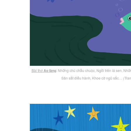
Bài thơ
Ao làng
: Những chú chẫu chuộc, Ngồi trên lá sen, Nhữ
Sân sắt diễu hành, Khoe cờ ngũ sắc…
(Tra