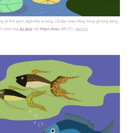
ng cô ếch xanh, Ngồi trên lá súng, Cả dàn nhạc trống, Khua gõ tưng bừng,
nh minh họa
: HS
, BR-VT)
|
GoiY.vn
Ao làng
Phạm Hoan