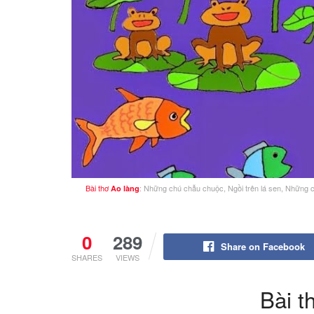
Bài thơ
: Những chú chẫu chuộc, Ngồi trên lá sen, Những c
Ao làng
0
289
Share on Facebook
SHARES
VIEWS
Bài t