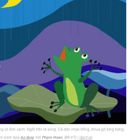
ng cô ếch xanh, Ngồi trên lá súng, Cả dàn nhạc trống, Khua gõ tưng bừng,
nh minh họa
: HS
, BR-VT)
|
GoiY.vn
Ao làng
Phạm Hoan