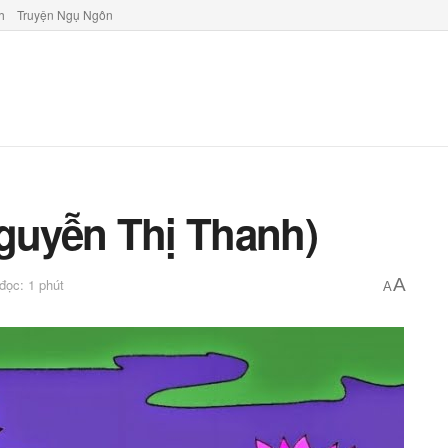
h
Truyện Ngụ Ngôn
Nguyễn Thị Thanh)
A
 đọc: 1 phút
A