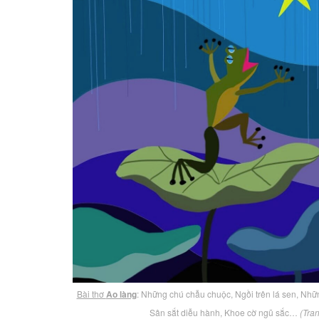
Bài thơ
Ao làng
: Những chú chẫu chuộc, Ngồi trên lá sen, Nhữ
Sân sắt diễu hành, Khoe cờ ngũ sắc…
(Tra