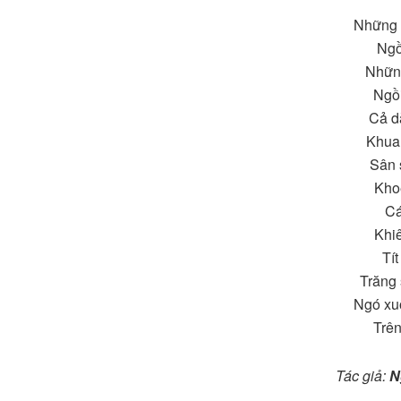
Những 
Ngồ
Nhữn
Ngồi
Cả d
Khua
Sân 
Kho
Cá
Khiê
Tít
Trăng
Ngó xu
Trên
Tác giả:
N