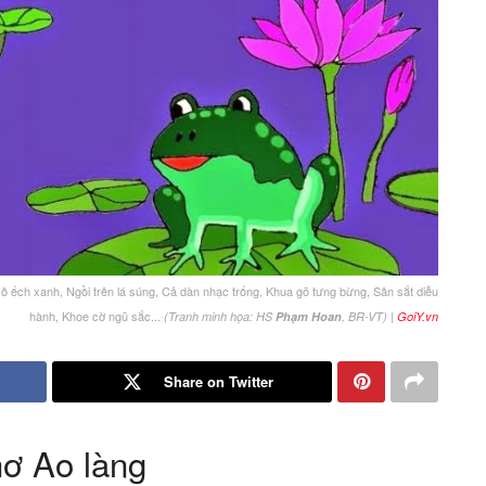
ô ếch xanh, Ngồi trên lá súng, Cả dàn nhạc trống, Khua gõ tưng bừng, Sân sắt diễu
hành, Khoe cờ ngũ sắc...
|
(Tranh minh họa: HS
Phạm Hoan
, BR-VT)
GoiY.vn
Share on Twitter
hơ Ao làng