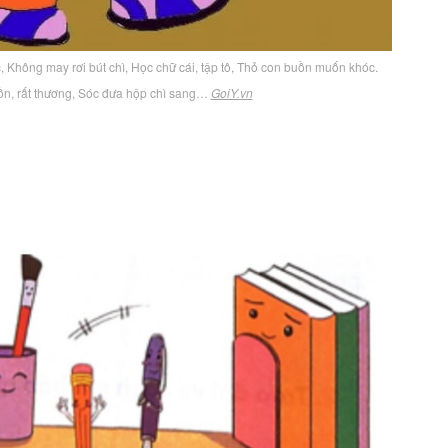
c, Không may rơi bút chì, Học chữ cái, tập tô, Thỏ con buồn muốn khóc.
ồn, rất thương, Sóc đưa hộp chì sang…
GoiY.vn