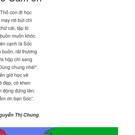
Thỏ con đi học
may rơi bút chì
hữ cái, tập tô
 buồn muốn khóc.
ên cạnh là Sóc
 buồn, rất thương
a hộp chì sang
 Dùng chung nhé!”.
đến giờ học vẽ
ẽ đẹp, cô khen
 động đứng lên:
ảm ơn bạn Sóc”.
guyễn Thị Chung
.