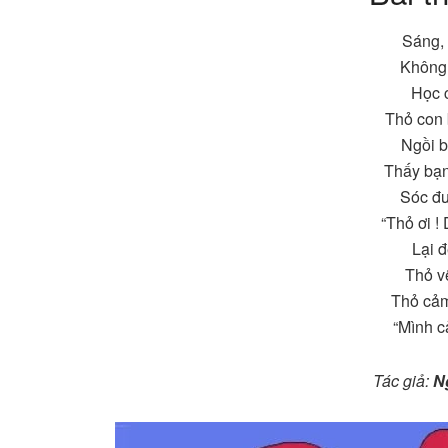
Sáng, 
Không 
Học c
Thỏ con
Ngồi b
Thấy bạn
Sóc đư
“Thỏ ơi !
Lại 
Thỏ v
Thỏ cảm
“Mình c
Tác giả:
N