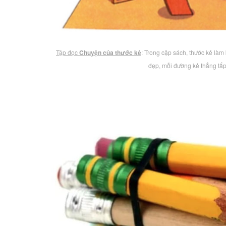
Tập đọc
Chuyện của thước kẻ
: Trong cặp sách, thước kẻ làm
đẹp, mỗi đường kẻ thẳng tắ