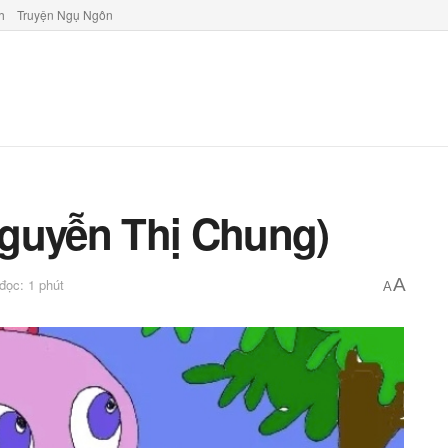
h
Truyện Ngụ Ngôn
Nguyễn Thị Chung)
A
 đọc: 1 phút
A