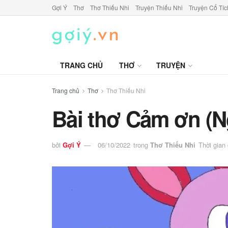
Gợi Ý
Thơ
Thơ Thiếu Nhi
Truyện Thiếu Nhi
Truyện Cổ Tíc
TRANG CHỦ
THƠ
TRUYỆN
Trang chủ
Thơ
Thơ Thiếu Nhi
Bài thơ Cảm ơn (
bởi
Gợi Ý
06/10/2022
trong
Thơ Thiếu Nhi
Thời gian