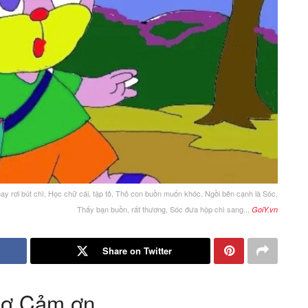
ay rơi bút chì, Học chữ cái, tập tô, Thỏ con buồn muốn khóc. Ngồi bên cạnh là Sóc,
Thấy bạn buồn, rất thương, Sóc đưa hộp chì sang...
GoiY.vn
Share on Twitter
hơ Cảm ơn