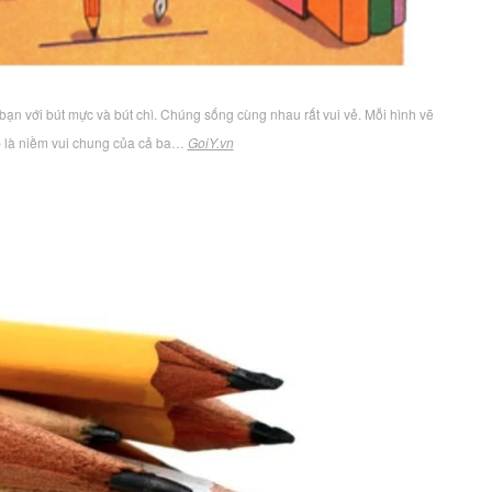
 bạn với bút mực và bút chì. Chúng sống cùng nhau rất vui vẻ. Mỗi hình vẽ
p là niềm vui chung của cả ba…
GoiY.vn