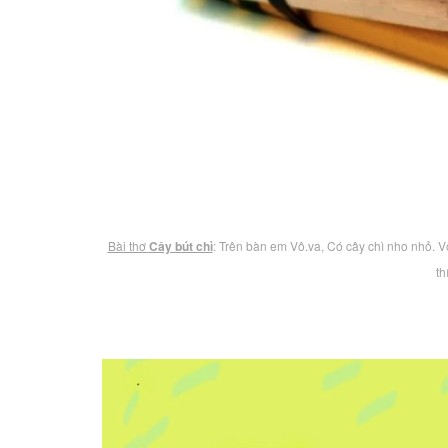
Bài thơ
Cây bút chì
: Trên bàn em Vô.va, Có cây chì nho nhỏ. Vô
t