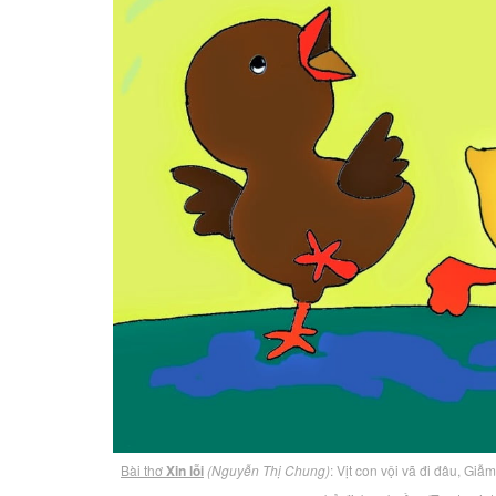
Bài thơ
Xin lỗi
(Nguyễn Thị Chung)
: Vịt con vội vã đi đâu, Gi