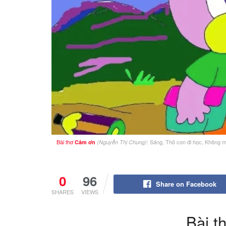
Bài thơ
: Sáng, Thỏ con đi học, Không m
Cảm ơn
(Nguyễn Thị Chung)
0
96
Share on Facebook
SHARES
VIEWS
Bài t