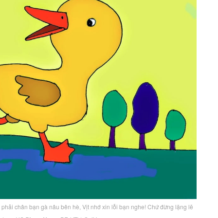
ẫm phải chân bạn gà nâu bên hè, Vịt nhớ xin lỗi bạn nghe! Chứ đừng lặng lẽ