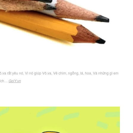
.va rất yêu nó, Vì nó giúp Vô.va, Vẽ chim, ngỗng, lá, hoa, Và những gì em
hích…
GoiY.vn