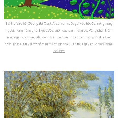
Bài thơ
Vào hè
(Dương Bá Trạc)
: Ai xui con cuốc gọi vào hè, Cái nóng nung
người, nóng nóng ghê! Ngõ trước, vườn sau um những cỏ, Vàng phai, thắm
nhạt ngán cho huê. Đầu cành kiếm bạn, oanh xao xác, Trong tối đua bay,
đóm lập loè. May được nồm nam cơn gió thổi, Đàn ta ta gảy khúc Nam nghe.
GoiY.vn