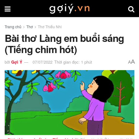
Trang chủ
Thơ
Thơ Thiếu Nhi
Bài thơ Làng em buổi sáng
(Tiếng chim hót)
A
bởi
Gợi Ý
07/07/2022
Thời gian đọc: 1 phút
A