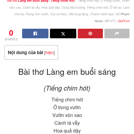
: Tiếng chim hót, Ở trong vườn, Vườn
Bài thơ
Làng em buổi sáng
(
Tiếng chim hót
)
xôn xao, Cành lá vẫy, Hoa quả dậy, Cùng tỏa hương. Tiếng chim hót, Ở bờ ao, Làm
cho ao, Rung rinh nước, Gọi cá thức, Mà tung tăng.
(Tranh minh họa: HS
Phạm
|
Hoan
, BR-VT)
GoiY.vn
0
SHARES
Nội dung của bài
[
hiện
]
Bài thơ Làng em buổi sáng
(Tiếng chim hót)
Tiếng chim hót
Ở trong vườn
Vườn xôn xao
Cành lá vẫy
Hoa quả dậy