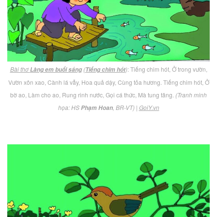
Bài thơ
(
)
: Tiếng chim hót, Ở trong vườn,
Làng em buổi sáng
Tiếng chim hót
Vườn xôn xao, Cành lá vẫy, Hoa quả dậy, Cùng tỏa hương. Tiếng chim hót, Ở
bờ ao, Làm cho ao, Rung rinh nước, Gọi cá thức, Mà tung tăng.
(Tranh minh
họa: HS
, BR-VT)
|
GoiY.vn
Phạm Hoan