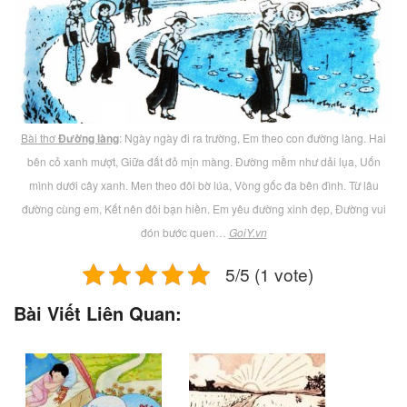
Bài thơ
Đường làng
: Ngày ngày đi ra trường, Em theo con đường làng. Hai
bên cỏ xanh mượt, Giữa đất đỏ mịn màng. Đường mềm như dải lụa, Uốn
mình dưới cây xanh. Men theo đôi bờ lúa, Vòng gốc đa bên đình. Từ lâu
đường cùng em, Kết nên đôi bạn hiền. Em yêu đường xinh đẹp, Đường vui
đón bước quen…
GoiY.vn
5/5 (1 vote)
Bài Viết Liên Quan: