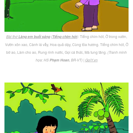
Bài thơ
(
)
: Tiếng chim hót, Ở trong vườn,
Làng em buổi sáng
Tiếng chim hót
Vườn xôn xao, Cành lá vẫy, Hoa quả dậy, Cùng tỏa hương. Tiếng chim hót, Ở
bờ ao, Làm cho ao, Rung rinh nước, Gọi cá thức, Mà tung tăng.
(Tranh minh
họa: HS
, BR-VT)
|
GoiY.vn
Phạm Hoan