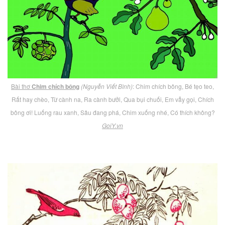
Bài thơ
Chim chích bông
(Nguyễn Viết Bình)
: Chim chích bông, Bé tẹo teo,
Rất hay chèo, Từ cành na, Ra cành bưởi, Qua bụi chuối, Em vẫy gọi, Chích
bông ơi! Luống rau xanh, Sâu đang phá, Chim xuống nhé, Có thích không?
GoiY.vn