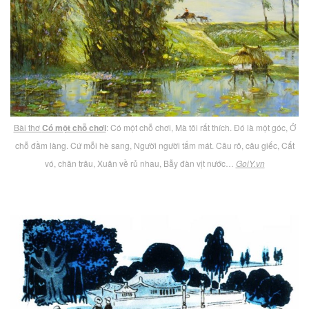
Bài thơ
Có một chỗ chơi
: Có một chỗ chơi, Mà tôi rất thích. Đó là một góc, Ở
chỗ đầm làng. Cứ mỗi hè sang, Người người tắm mát. Câu rô, câu giếc, Cất
vó, chăn trâu, Xuân về rủ nhau, Bẫy đàn vịt nước…
GoiY.vn