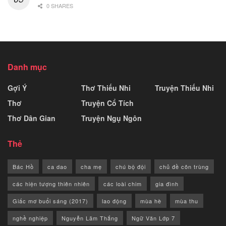
0 SHARES
Danh mục
Gợi Ý
Thơ Thiếu Nhi
Truyện Thiếu Nhi
Thơ
Truyện Cổ Tích
Thơ Dân Gian
Truyện Ngụ Ngôn
Thẻ
Bác Hồ
ca dao
cha mẹ
chú bộ đội
chủ đề côn trùng
các hiện tượng thiên nhiên
các loài chim
gia đình
Giấc mơ buổi sáng (2017)
lao động
mùa hè
mùa thu
nghề nghiệp
Nguyễn Lãm Thắng
Ngữ Văn Lớp 7