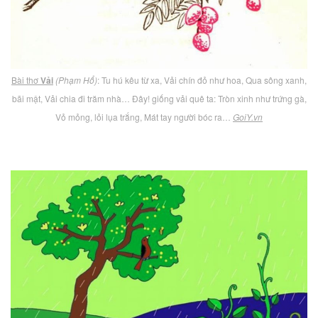
Bài thơ
Vải
(Phạm Hổ)
: Tu hú kêu từ xa, Vải chín đỏ như hoa, Qua sông xanh,
bãi mật, Vải chia đi trăm nhà… Đây! giống vải quê ta: Tròn xinh như trứng gà,
Vỏ mỏng, lỏi lụa trắng, Mát tay người bóc ra…
GoiY.vn