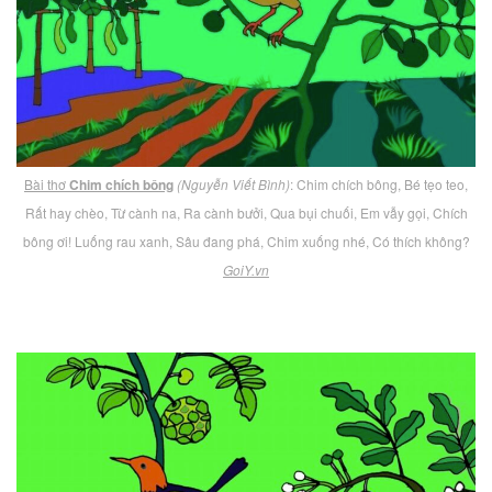
Bài thơ
Chim chích bông
(Nguyễn Viết Bình)
: Chim chích bông, Bé tẹo teo,
Rất hay chèo, Từ cành na, Ra cành bưởi, Qua bụi chuối, Em vẫy gọi, Chích
bông ơi! Luống rau xanh, Sâu đang phá, Chim xuống nhé, Có thích không?
GoiY.vn