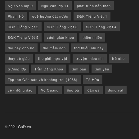
Ngữ văn lớp 9
Ngữ văn lớp 11
phát triển bản thân
Phạm Hổ
quê hương đất nước
SGK Tiếng Việt 1
SGK Tiếng Việt 2
SGK Tiếng Việt 3
SGK Tiếng Việt 4
SGK Tiếng Việt 5
sách giáo khoa
thiên nhiên
thơ hay cho bé
thơ mầm non
thơ thiếu nhi hay
thầy cô giáo
thế giới thực vật
truyện thiếu nhi
trò chơi
trường lớp
Trần Đăng Khoa
tình bạn
tình yêu
Tập thơ Góc sân và khoảng trời (1968)
Tố Hữu
vè - đồng dao
Võ Quảng
ông bà
đàn gà
động vật
© 2021
GoiY.vn
.