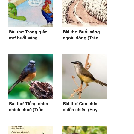
Bài thơ Trong giấc
Bài thơ Buổi sáng
mơ buổi sáng
ngoài đồng (Trần
(Nguyễn Lãm Thắng)
Hữu Thung)
(SGK Tiếng Việt 1)
Bài thơ Tiếng chim
Bài thơ Con chim
chích choè (Trần
chiền chiện (Huy
Đăng Khoa)
Cận) (1964)