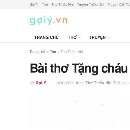
Gợi Ý
Thơ
Thơ Thiếu Nhi
Truyện Thiếu Nhi
Truyện Cổ Tíc
TRANG CHỦ
THƠ
TRUYỆN
Trang chủ
Thơ
Thơ Thiếu Nhi
Bài thơ Tặng cháu
bởi
Gợi Ý
14/01/2022
trong
Thơ Thiếu Nhi
Thời gian