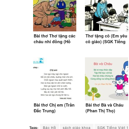
Bài thơ Thơ tặng các
Thơ tặng cô (Em yêu
cháu nhi đồng (Hồ
cô giáo) (SGK Tiếng
Chí Minh) (1946)
Việt 1)
Bài thơ Chị em (Trần
Bài thơ Bà và Cháu
Đắc Trung)
(Phan Thị Thọ)
Tags:
Bác Hồ
sách giáo khoa
SGK Tiếng Việt 1