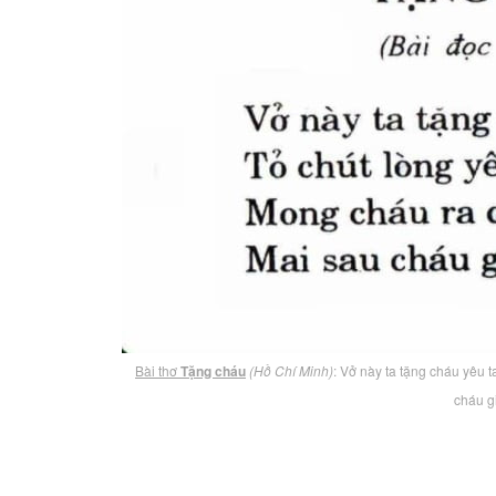
Bài thơ
Tặng cháu
(Hồ Chí Minh)
: Vở này ta tặng cháu yêu 
cháu g