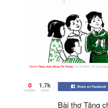
Bài thơ
: Vở này ta tặn
Tặng cháu Nông Thị Trưng
(Hồ Chí Minh)
0
1.7k
Share on Facebook
SHARES
VIEWS
Bài thơ Tặng c