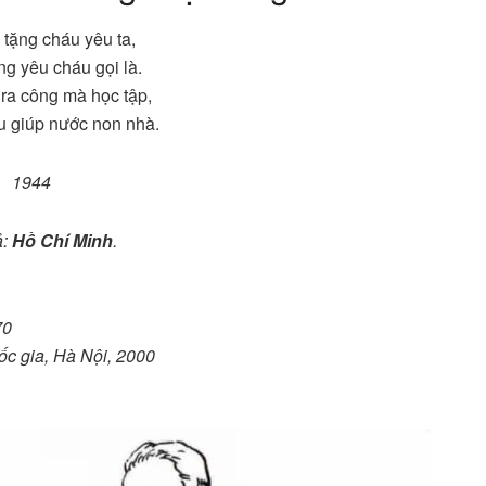
 tặng cháu yêu ta,
ng yêu cháu gọi là.
ra công mà học tập,
u giúp nước non nhà.
1944
ả:
Hồ Chí Minh
.
70
uốc gia, Hà Nội, 2000