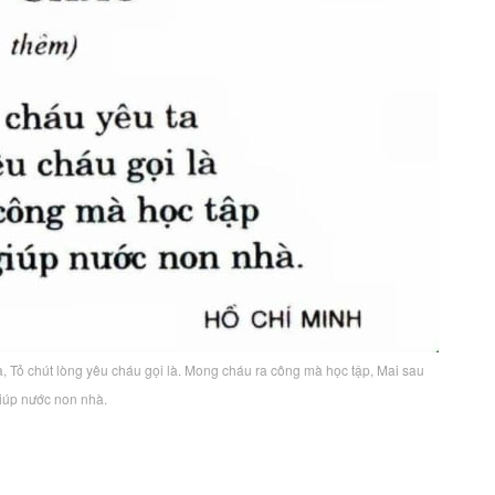
ta, Tỏ chút lòng yêu cháu gọi là. Mong cháu ra công mà học tập, Mai sau
iúp nước non nhà.