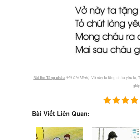
Bài thơ
Tặng cháu
(Hồ Chí Minh)
: Vở này ta tặng cháu yêu ta,
giúp
Bài Viết Liên Quan: