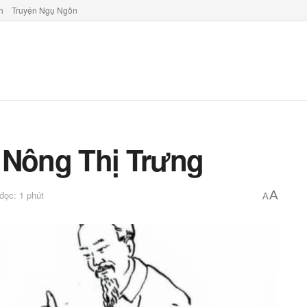
h
Truyện Ngụ Ngôn
 Nông Thị Trưng
A
 đọc: 1 phút
A