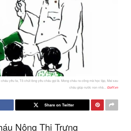
g cháu yêu ta, Tỏ chút lòng yêu cháu gọi là. Mong cháu ra công mà học tập, Mai sau
cháu giúp nước non nhà...
GoiY.vn
Share on Twitter
háu Nông Thị Trưng