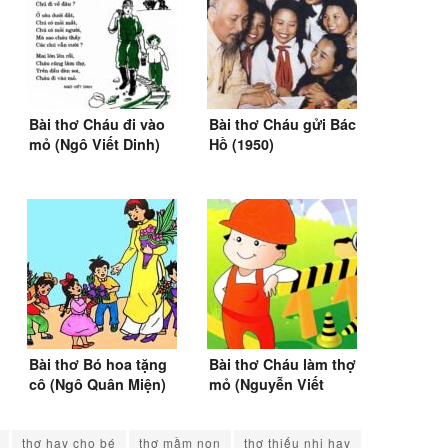
Bài thơ Cháu đi vào
Bài thơ Cháu gửi Bác
mỏ (Ngô Viết Dinh)
Hồ (1950)
Bài thơ Bó hoa tặng
Bài thơ Cháu làm thợ
cô (Ngô Quân Miện)
mỏ (Nguyễn Viết
Bình)
thơ hay cho bé
thơ mầm non
thơ thiếu nhi hay