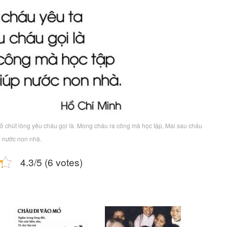
 Tỏ chút lòng yêu cháu gọi là. Mong cháu ra công mà học tập, Mai sau cháu
 nước non nhà.
4.3/5 (6 votes)