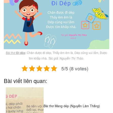
Bài thơ
Đi dép
: Chân được đi dép, Thấy êm êm là, Dép cũng vui lắm, Được
tìm khắp nhà.
Tác giả: Nguyễn Thị Thảo
.
5/5 (8 votes)
Bài viết liên quan:
Bài thơ Mang dép (Nguyễn Lãm Thắng)