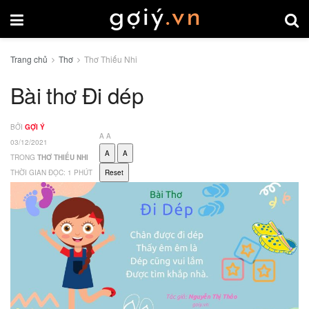
Trang chủ
Thơ
Thơ Thiếu Nhi
Bài thơ Đi dép
BỞI
GỢI Ý
A
A
03/12/2021
A
A
TRONG
THƠ THIẾU NHI
THỜI GIAN ĐỌC: 1 PHÚT
Reset