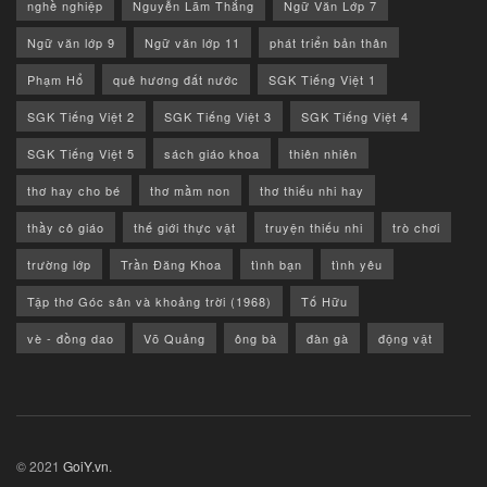
nghề nghiệp
Nguyễn Lãm Thắng
Ngữ Văn Lớp 7
Ngữ văn lớp 9
Ngữ văn lớp 11
phát triển bản thân
Phạm Hổ
quê hương đất nước
SGK Tiếng Việt 1
SGK Tiếng Việt 2
SGK Tiếng Việt 3
SGK Tiếng Việt 4
SGK Tiếng Việt 5
sách giáo khoa
thiên nhiên
thơ hay cho bé
thơ mầm non
thơ thiếu nhi hay
thầy cô giáo
thế giới thực vật
truyện thiếu nhi
trò chơi
trường lớp
Trần Đăng Khoa
tình bạn
tình yêu
Tập thơ Góc sân và khoảng trời (1968)
Tố Hữu
vè - đồng dao
Võ Quảng
ông bà
đàn gà
động vật
© 2021
GoiY.vn
.