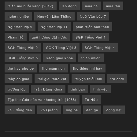
Giấc mơ buổi sáng (2017)
lao động
mùa hè
mùa thu
nghề nghiệp
Nguyễn Lãm Thắng
Ngữ Văn Lớp 7
Ngữ văn lớp 9
Ngữ văn lớp 11
phát triển bản thân
Phạm Hổ
quê hương đất nước
SGK Tiếng Việt 1
SGK Tiếng Việt 2
SGK Tiếng Việt 3
SGK Tiếng Việt 4
SGK Tiếng Việt 5
sách giáo khoa
thiên nhiên
thơ hay cho bé
thơ mầm non
thơ thiếu nhi hay
thầy cô giáo
thế giới thực vật
truyện thiếu nhi
trò chơi
trường lớp
Trần Đăng Khoa
tình bạn
tình yêu
Tập thơ Góc sân và khoảng trời (1968)
Tố Hữu
vè - đồng dao
Võ Quảng
ông bà
đàn gà
động vật