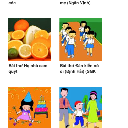
cóc
mẹ (Ngân Vịnh)
Bài thơ Họ nhà cam
Bài thơ Đàn kiến nó
quýt
đi (Định Hải) (SGK
Tiếng Việt 2)