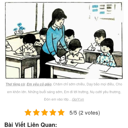
Thơ tặng cô
:
, Chăm chỉ sớm chiều, Dạy bảo mọi điều, Cho
Em yêu cô giáo
em khôn lớn. Những buổi sáng sớm, Em đi tới trường, Nụ cười yêu thương,
Đón em vào lớp…
GoiY.vn
5/5 (2 votes)
Bài Viết Liên Quan: