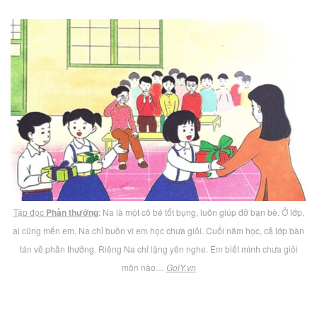
Tập đọc
Phần thưởng
: Na là một cô bé tốt bụng, luôn giúp đỡ bạn bè. Ở lớp,
ai cũng mến em. Na chỉ buồn vì em học chưa giỏi. Cuối năm học, cả lớp bàn
tán về phần thưởng. Riêng Na chỉ lặng yên nghe. Em biết mình chưa giỏi
môn nào…
GoiY.vn