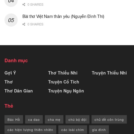
0 SHARES
Bài thơ Việt Nam thân yêu (Nguyễn Đình Thi)
0 SHARES
Danh mục
Gợi Ý
Thơ Thiếu Nhi
Truyện Thiếu Nhi
Thơ
Truyện Cổ Tích
Thơ Dân Gian
Truyện Ngụ Ngôn
Thẻ
Bác Hồ
ca dao
cha mẹ
chú bộ đội
chủ đề côn trùng
các hiện tượng thiên nhiên
các loài chim
gia đình