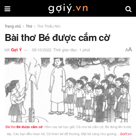
Trang chủ
Thơ
Thơ Thiếu Nhi
Bài thơ Bé được cắm cờ
A
bởi
Gợi Ý
05/10/2022
Thời gian đọc: 1 phút
A
Bài thơ
: Hôm nay bé học giỏi, Cô cho bé cắm cờ, Bé đứng lên trước
Bé được cắm cờ
lớp, Các bạn đều hoan hô, Cô khen bé dễ thương, Mặt bé sáng như gương...
GoiY.vn