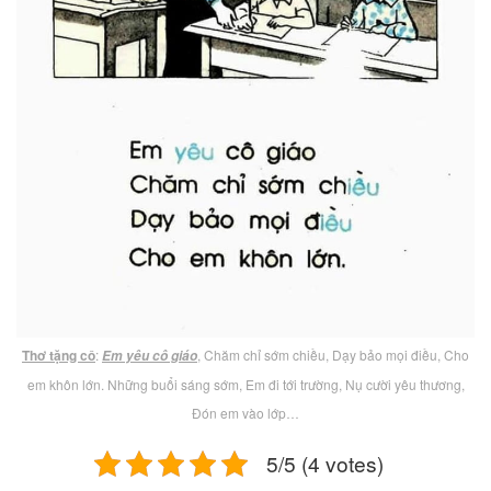
Thơ tặng cô
:
, Chăm chỉ sớm chiều, Dạy bảo mọi điều, Cho
Em yêu cô giáo
em khôn lớn. Những buổi sáng sớm, Em đi tới trường, Nụ cười yêu thương,
Đón em vào lớp…
5/5 (4 votes)