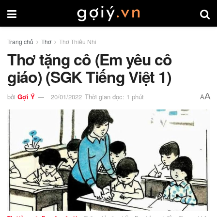
Trang chủ
Thơ
Thơ Thiếu Nhi
Thơ tặng cô (Em yêu cô
giáo) (SGK Tiếng Việt 1)
A
bởi
Gợi Ý
20/01/2022
Thời gian đọc: 1 phút
A