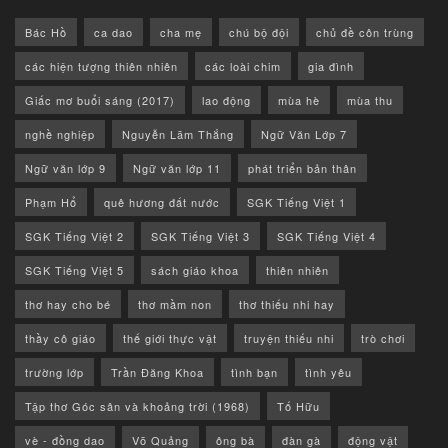
Bác Hồ
ca dao
cha mẹ
chú bộ đội
chủ đề côn trùng
các hiện tượng thiên nhiên
các loài chim
gia đình
Giấc mơ buổi sáng (2017)
lao động
mùa hè
mùa thu
nghề nghiệp
Nguyễn Lãm Thắng
Ngữ Văn Lớp 7
Ngữ văn lớp 9
Ngữ văn lớp 11
phát triển bản thân
Phạm Hổ
quê hương đất nước
SGK Tiếng Việt 1
SGK Tiếng Việt 2
SGK Tiếng Việt 3
SGK Tiếng Việt 4
SGK Tiếng Việt 5
sách giáo khoa
thiên nhiên
thơ hay cho bé
thơ mầm non
thơ thiếu nhi hay
thầy cô giáo
thế giới thực vật
truyện thiếu nhi
trò chơi
trường lớp
Trần Đăng Khoa
tình bạn
tình yêu
Tập thơ Góc sân và khoảng trời (1968)
Tố Hữu
vè - đồng dao
Võ Quảng
ông bà
đàn gà
động vật