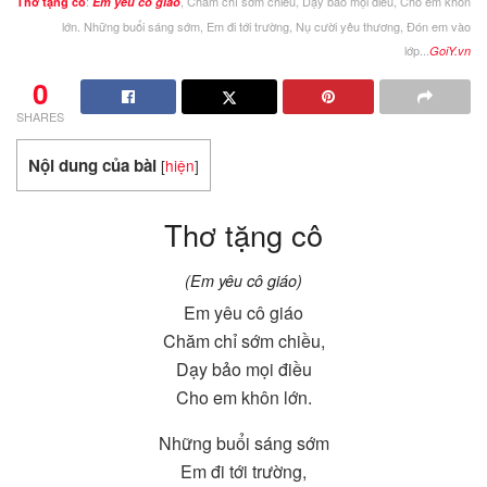
:
, Chăm chỉ sớm chiều, Dạy bảo mọi điều, Cho em khôn
Thơ tặng cô
Em yêu cô giáo
lớn. Những buổi sáng sớm, Em đi tới trường, Nụ cười yêu thương, Đón em vào
lớp...
GoiY.vn
0
SHARES
Nội dung của bài
[
hiện
]
Thơ tặng cô
(Em yêu cô giáo)
Em yêu cô giáo
Chăm chỉ sớm chiều,
Dạy bảo mọi điều
Cho em khôn lớn.
Những buổi sáng sớm
Em đi tới trường,