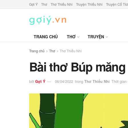
Gợi Ý
Thơ
Thơ Thiếu Nhi
Truyện Thiếu Nhi
Truyện Cổ Tíc
TRANG CHỦ
THƠ
TRUYỆN
Trang chủ
Thơ
Thơ Thiếu Nhi
Bài thơ Búp măng
bởi
Gợi Ý
06/04/2022
trong
Thơ Thiếu Nhi
Thời gian