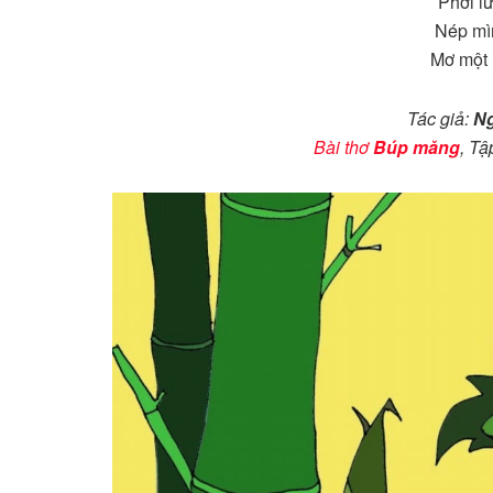
Phơi l
Nép mì
Mơ một 
Tác giả:
N
Bài thơ
Búp măng
, Tậ