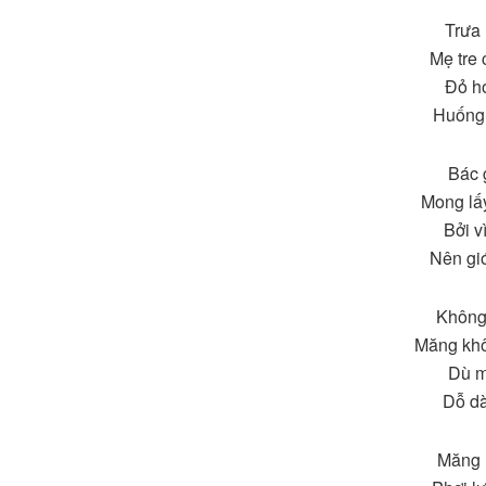
Trưa 
Mẹ tre
Đỏ ho
Huống 
Bác 
Mong lấ
Bởi v
Nên gió
Không 
Măng kh
Dù mẹ
Dỗ dà
Măng 