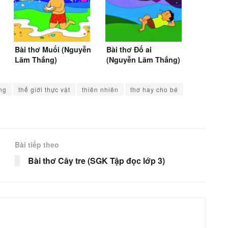
Bài thơ Muối (Nguyễn
Bài thơ Đố ai
Lãm Thắng)
(Nguyễn Lãm Thắng)
ng
thế giới thực vật
thiên nhiên
thơ hay cho bé
Bài tiếp theo
Bài thơ Cây tre (SGK Tập đọc lớp 3)