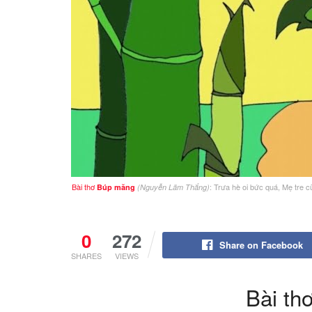
Bài thơ
: Trưa hè oi bức quá, Mẹ tre 
Búp măng
(Nguyễn Lãm Thắng)
0
272
Share on Facebook
SHARES
VIEWS
Bài th