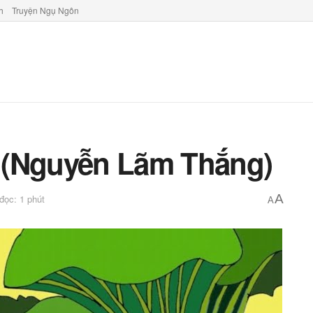
h
Truyện Ngụ Ngôn
 (Nguyễn Lãm Thắng)
A
 đọc: 1 phút
A