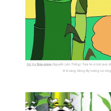
Bài thơ
Búp măng
(Nguyễn Lãm Thắng)
: Trưa hè oi bức quá, 
đi từ sáng, Mong lấy hương núi rừng,