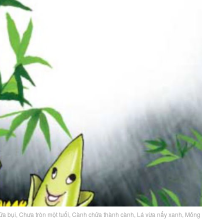
giữa bụi, Chưa tròn một tuổi, Cành chửa thành cành, Lá vừa nẩy xanh, Mỏng