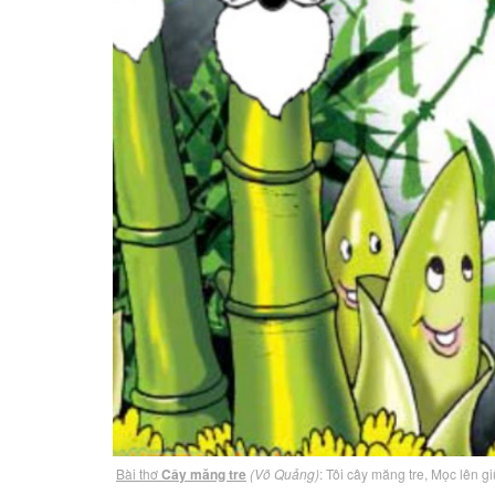
Bài thơ
Cây măng tre
(Võ Quảng)
: Tôi cây măng tre, Mọc lên 