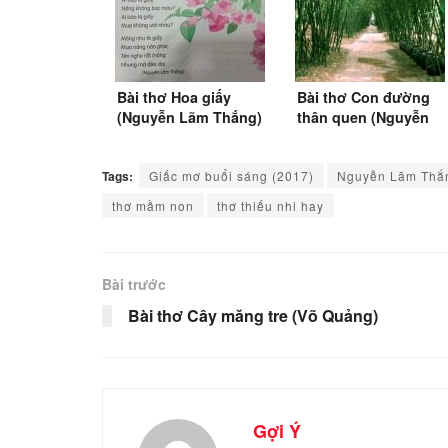
Bài thơ Hoa giấy
Bài thơ Con đường
(Nguyễn Lãm Thắng)
thân quen (Nguyễn
Lãm Thắng)
Tags:
Giấc mơ buổi sáng (2017)
Nguyễn Lãm Thắ
thơ mầm non
thơ thiếu nhi hay
Bài trước
Bài thơ Cây măng tre (Võ Quảng)
Gợi Ý