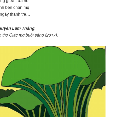
ưng giữa trưa hè
nh bên chân mẹ
ngày thành tre…
guyễn Lãm Thắng
.
p thơ Giấc mơ buổi sáng (2017).