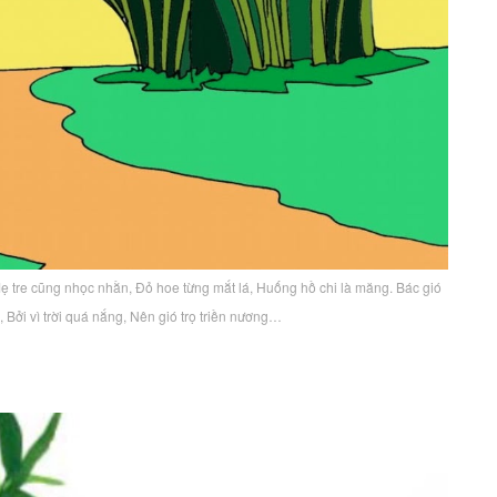
Mẹ tre cũng nhọc nhằn, Đỏ hoe từng mắt lá, Huống hồ chi là măng. Bác gió
 Bởi vì trời quá nắng, Nên gió trọ triền nương…