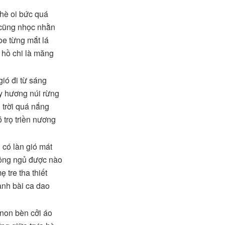
hè oi bức quá
 cũng nhọc nhằn
e từng mắt lá
hồ chi là măng
gió đi từ sáng
y hương núi rừng
ì trời quá nắng
 trọ triền nương
có làn gió mát
ông ngủ được nào
 tre tha thiết
nh bài ca dao
non bèn cởi áo