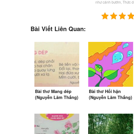
như cánh bướm, Thức d
Bài Viết Liên Quan:
Bài thơ Mang dép
Bài thơ Hối hận
(Nguyễn Lãm Thắng)
(Nguyễn Lãm Thắng)