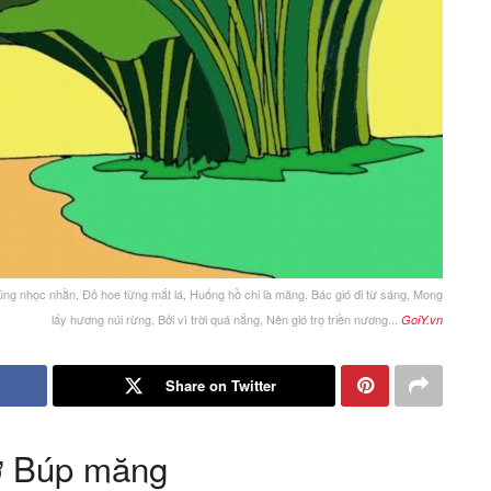
cũng nhọc nhằn, Đỏ hoe từng mắt lá, Huống hồ chi là măng. Bác gió đi từ sáng, Mong
lấy hương núi rừng, Bởi vì trời quá nắng, Nên gió trọ triền nương...
GoiY.vn
Share on Twitter
ơ Búp măng