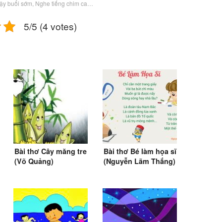
ậy buổi sớm, Nghe tiếng chim ca…
5/5 (4 votes)
Bài thơ Cây măng tre
Bài thơ Bé làm họa sĩ
(Võ Quảng)
(Nguyễn Lãm Thắng)