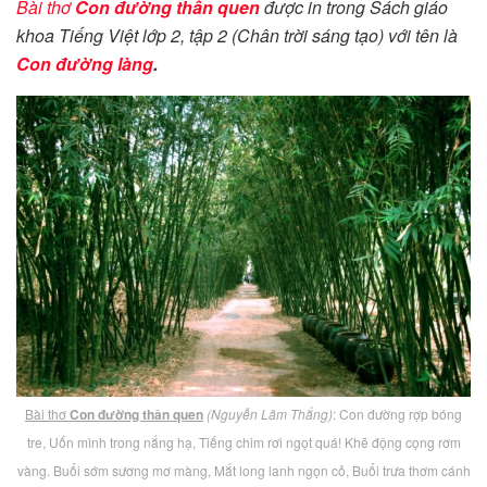
Bài thơ
Con đường thân quen
được in trong Sách giáo
khoa Tiếng Việt lớp 2, tập 2 (Chân trời sáng tạo) với tên là
Con đường làng
.
Bài thơ
Con đường thân quen
(Nguyễn Lãm Thắng)
: Con đường rợp bóng
tre, Uốn mình trong nắng hạ, Tiếng chim rơi ngọt quá! Khẽ động cọng rơm
vàng. Buổi sớm sương mơ màng, Mắt long lanh ngọn cỏ, Buổi trưa thơm cánh