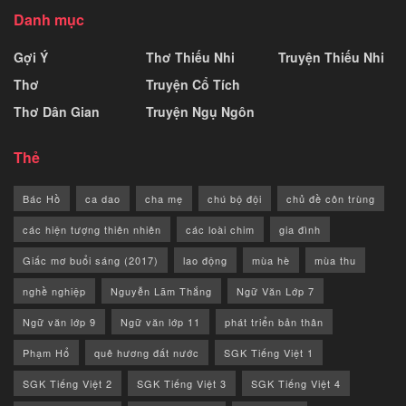
Danh mục
Gợi Ý
Thơ Thiếu Nhi
Truyện Thiếu Nhi
Thơ
Truyện Cổ Tích
Thơ Dân Gian
Truyện Ngụ Ngôn
Thẻ
Bác Hồ
ca dao
cha mẹ
chú bộ đội
chủ đề côn trùng
các hiện tượng thiên nhiên
các loài chim
gia đình
Giấc mơ buổi sáng (2017)
lao động
mùa hè
mùa thu
nghề nghiệp
Nguyễn Lãm Thắng
Ngữ Văn Lớp 7
Ngữ văn lớp 9
Ngữ văn lớp 11
phát triển bản thân
Phạm Hổ
quê hương đất nước
SGK Tiếng Việt 1
SGK Tiếng Việt 2
SGK Tiếng Việt 3
SGK Tiếng Việt 4