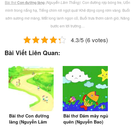
Bài thơ
Con đường làng
(Nguyễn Lãm Thắng)
: Con đường rợp bóng tre, Uốn
mình trong nắng hạ, Tiếng chim rơi ngọt quá! Khẽ động cọng rơm vàng. Buổi
sớm sương mơ màng, Mắt long lanh ngọn cỏ, Buổi trưa thơm cánh gió, Nâng
bước em tới trường…
4.3/5 (6 votes)
Bài Viết Liên Quan:
Bài thơ Con đường
Bài thơ Đám mây ngủ
làng (Nguyễn Lãm
quên (Nguyễn Bao)
Thắng) (SGK Tiếng
Việt 2)