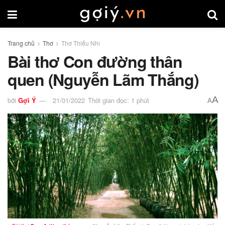
Trang chủ
Thơ
Thơ Thiếu Nhi
Bài thơ Con đường thân
quen (Nguyễn Lãm Thắng)
A
bởi
Gợi Ý
21/01/2022
Thời gian đọc: 1 phút
A