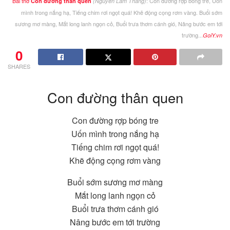
Bài thơ
: Con đường rợp bóng tre, Uốn
Con đường thân quen
(Nguyễn Lãm Thắng)
mình trong nắng hạ, Tiếng chim rơi ngọt quá! Khẽ động cọng rơm vàng. Buổi sớm
sương mơ màng, Mắt long lanh ngọn cỏ, Buổi trưa thơm cánh gió, Nâng bước em tới
trường...
GoiY.vn
0
SHARES
Con đường thân quen
Con đường rợp bóng tre
Uốn mình trong nắng hạ
Tiếng chim rơi ngọt quá!
Khẽ động cọng rơm vàng
Buổi sớm sương mơ màng
Mắt long lanh ngọn cỏ
Buổi trưa thơm cánh gió
Nâng bước em tới trường