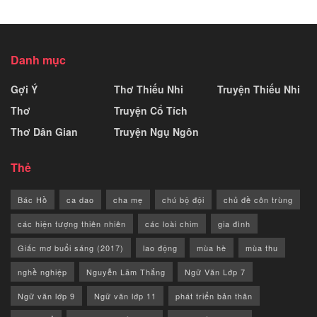
Danh mục
Gợi Ý
Thơ Thiếu Nhi
Truyện Thiếu Nhi
Thơ
Truyện Cổ Tích
Thơ Dân Gian
Truyện Ngụ Ngôn
Thẻ
Bác Hồ
ca dao
cha mẹ
chú bộ đội
chủ đề côn trùng
các hiện tượng thiên nhiên
các loài chim
gia đình
Giấc mơ buổi sáng (2017)
lao động
mùa hè
mùa thu
nghề nghiệp
Nguyễn Lãm Thắng
Ngữ Văn Lớp 7
Ngữ văn lớp 9
Ngữ văn lớp 11
phát triển bản thân