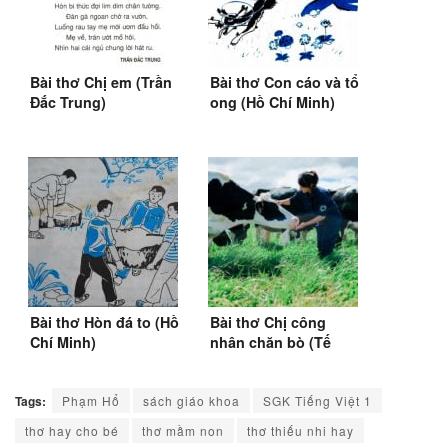
Bài thơ Chị em (Trần
Bài thơ Con cáo và tổ
Đắc Trung)
ong (Hồ Chí Minh)
Bài thơ Hòn đá to (Hồ
Bài thơ Chị công
Chí Minh)
nhân chăn bò (Tế
Hanh)
Tags:
Phạm Hổ
sách giáo khoa
SGK Tiếng Việt 1
thơ hay cho bé
thơ mầm non
thơ thiếu nhi hay