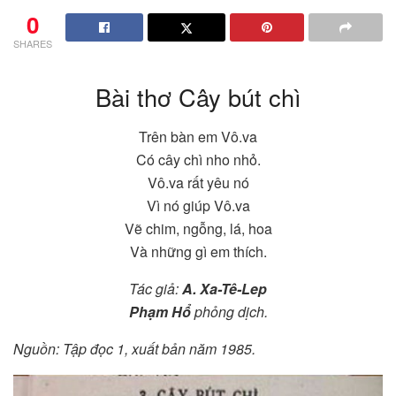
0
SHARES
Bài thơ Cây bút chì
Trên bàn em Vô.va
Có cây chì nho nhỏ.
Vô.va rất yêu nó
Vì nó giúp Vô.va
Vẽ chim, ngỗng, lá, hoa
Và những gì em thích.
Tác giả:
A. Xa-Tê-Lep
Phạm Hổ
phỏng dịch.
Nguồn: Tập đọc 1, xuất bản năm 1985.