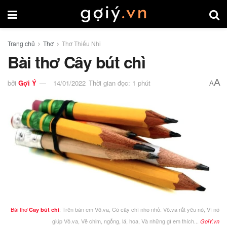
Trang chủ
Thơ
Thơ Thiếu Nhi
Bài thơ Cây bút chì
A
bởi
Gợi Ý
14/01/2022
Thời gian đọc: 1 phút
A
Bài thơ
: Trên bàn em Vô.va, Có cây chì nho nhỏ. Vô.va rất yêu nó, Vì nó
Cây bút chì
giúp Vô.va, Vẽ chim, ngỗng, lá, hoa, Và những gì em thích...
GoiY.vn