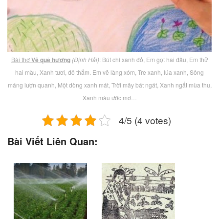
Bài thơ
Vẽ quê hương
(Định Hải)
: Bút chì xanh đỏ, Em gọt hai đầu, Em thử
hai màu, Xanh tươi, đỏ thắm. Em vẽ làng xóm, Tre xanh, lúa xanh, Sông
máng lượn quanh, Một dòng xanh mát, Trời mây bát ngát, Xanh ngắt mùa thu,
Xanh màu ước mơ…
4/5 (4 votes)
Bài Viết Liên Quan: