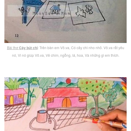
Bài thơ
Cây bút chì
: Trên bàn em Vô.va, Có cây chì nho nhỏ. Vô.va rất yêu
nó, Vì nó giúp Vô.va, Vẽ chim, ngỗng, lá, hoa, Và những gì em thích.