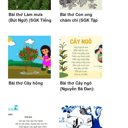
Bài thơ Làm mưa
Bài thơ Con ong
(Bút Ngữ) (SGK Tiếng
chăm chỉ (SGK Tập
Việt 2)
đọc vỡ lòng 1976-
1979)
Bài thơ Cây hồng
Bài thơ Cây ngô
(Nguyễn Bá Đan):
Cây ngô là mẹ, Bắp
ngô là con