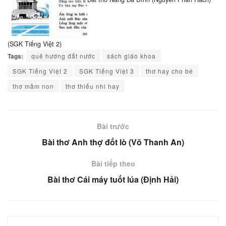
(SGK Tiếng Việt 2)
Tags:
quê hương đất nước
sách giáo khoa
SGK Tiếng Việt 2
SGK Tiếng Việt 3
thơ hay cho bé
thơ mầm non
thơ thiếu nhi hay
Bài trước
Bài thơ Anh thợ đốt lò (Võ Thanh An)
Bài tiếp theo
Bài thơ Cái máy tuốt lúa (Định Hải)