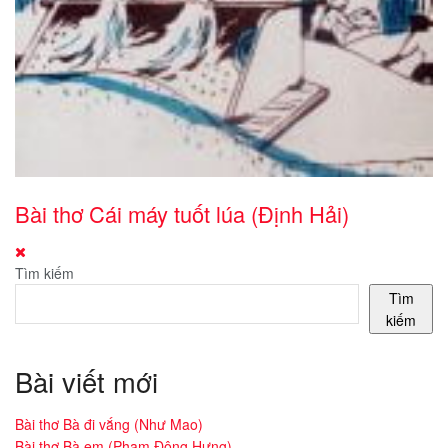
Bài thơ Cái máy tuốt lúa (Định Hải)
Tìm kiếm
Tìm
kiếm
Bài viết mới
Bài thơ Bà đi vắng (Như Mao)
Bài thơ Bà em (Phạm Đông Hưng)