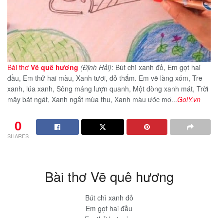
Bài thơ
Vẽ quê hương
(Định Hải)
: Bút chì xanh đỏ, Em gọt hai
đầu, Em thử hai màu, Xanh tươi, đỏ thắm. Em vẽ làng xóm, Tre
xanh, lúa xanh, Sông máng lượn quanh, Một dòng xanh mát, Trời
mây bát ngát, Xanh ngắt mùa thu, Xanh màu ước mơ...
GoiY.vn
0
SHARES
Bài thơ Vẽ quê hương
Bút chì xanh đỏ
Em gọt hai đầu