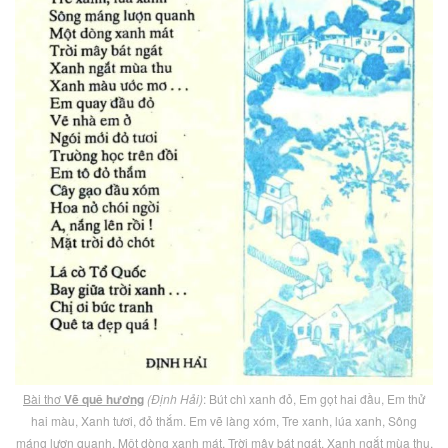
Bài thơ
Vẽ quê hương
(Định Hải)
: Bút chì xanh đỏ, Em gọt hai đầu, Em thử
hai màu, Xanh tươi, đỏ thắm. Em vẽ làng xóm, Tre xanh, lúa xanh, Sông
máng lượn quanh, Một dòng xanh mát, Trời mây bát ngát, Xanh ngắt mùa thu,