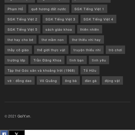
Phạm Hổ
quê hương đất nước
SGK Tiếng Việt 1
SGK Tiếng Việt 2
SGK Tiếng Việt 3
SGK Tiếng Việt 4
SGK Tiếng Việt 5
sách giáo khoa
thiên nhiên
thơ hay cho bé
thơ mầm non
thơ thiếu nhi hay
thầy cô giáo
thế giới thực vật
truyện thiếu nhi
trò chơi
trường lớp
Trần Đăng Khoa
tình bạn
tình yêu
Tập thơ Góc sân và khoảng trời (1968)
Tố Hữu
vè - đồng dao
Võ Quảng
ông bà
đàn gà
động vật
© 2021
GoiY.vn
.