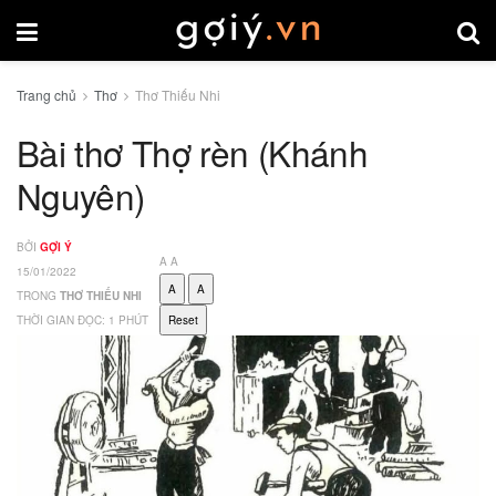
Trang chủ
Thơ
Thơ Thiếu Nhi
Bài thơ Thợ rèn (Khánh
Nguyên)
BỞI
GỢI Ý
A
A
15/01/2022
A
A
TRONG
THƠ THIẾU NHI
THỜI GIAN ĐỌC: 1 PHÚT
Reset