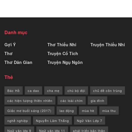
Danh mục
Gợi Ý
Thơ Thiếu Nhi
Truyện Thiếu Nhi
Thơ
Truyện Cổ Tích
Thơ Dân Gian
Truyện Ngụ Ngôn
Thẻ
Bác Hồ
ca dao
cha mẹ
chú bộ đội
chủ đề côn trùng
các hiện tượng thiên nhiên
các loài chim
gia đình
Giấc mơ buổi sáng (2017)
lao động
mùa hè
mùa thu
nghề nghiệp
Nguyễn Lãm Thắng
Ngữ Văn Lớp 7
Ngữ văn lớp 9
Ngữ văn lớp 11
phát triển bản thân