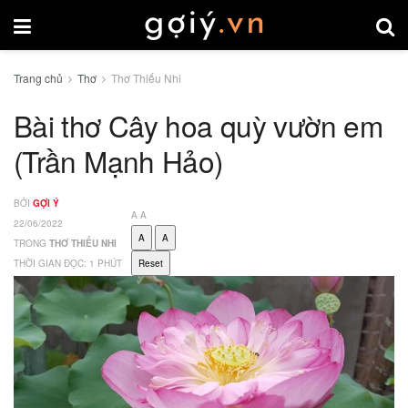
Trang chủ
Thơ
Thơ Thiếu Nhi
Bài thơ Cây hoa quỳ vườn em
(Trần Mạnh Hảo)
BỞI
GỢI Ý
A
A
22/06/2022
A
A
TRONG
THƠ THIẾU NHI
THỜI GIAN ĐỌC: 1 PHÚT
Reset