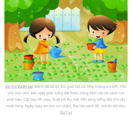
Bài thơ
Vườn cải
: Mảnh đất tơi tơi, Em giao hạt cải, Nhẹ nhàng em tưới, Trên
phủ mùn rơm. Mai ngày giữa luống đất thơm, Hàng trăm cây cải xanh non
phơi màu. Cải mọc lớn mau, Dưới trời thu mát, Sẵn sàng luống đất, Em cấy
mười hàng. Ngày ngày em bón em chăm, Rau lên xanh tốt, nhà ăn dồi dào.
GoiY.vn