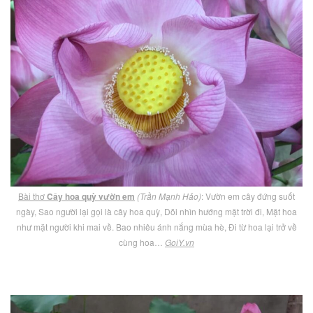
Bài thơ
Cây hoa quỳ vườn em
(Trần Mạnh Hảo)
: Vườn em cây đứng suốt
ngày, Sao người lại gọi là cây hoa quỳ, Dõi nhìn hướng mặt trời đi, Mặt hoa
như mặt người khi mai về. Bao nhiêu ánh nắng mùa hè, Đi từ hoa lại trở về
cùng hoa…
GoiY.vn