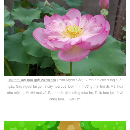
Bài thơ
Cây hoa quỳ vườn em
(Trần Mạnh Hảo)
: Vườn em cây đứng suốt
ngày, Sao người lại gọi là cây hoa quỳ, Dõi nhìn hướng mặt trời đi, Mặt hoa
như mặt người khi mai về. Bao nhiêu ánh nắng mùa hè, Đi từ hoa lại trở về
cùng hoa…
GoiY.vn