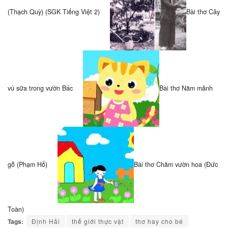
(Thạch Quỳ) (SGK Tiếng Việt 2)
Bài thơ Cây
vú sữa trong vườn Bác
Bài thơ Năm mảnh
gỗ (Phạm Hổ)
Bài thơ Chăm vườn hoa (Đức
Toàn)
Tags:
Định Hải
thế giới thực vật
thơ hay cho bé