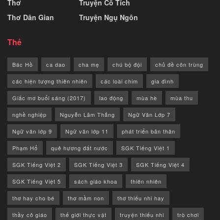
Thơ
Truyện Cổ Tích
Thơ Dân Gian
Truyện Ngụ Ngôn
Thẻ
Bác Hồ
ca dao
cha mẹ
chú bộ đội
chủ đề côn trùng
các hiện tượng thiên nhiên
các loài chim
gia đình
Giấc mơ buổi sáng (2017)
lao động
mùa hè
mùa thu
nghề nghiệp
Nguyễn Lãm Thắng
Ngữ Văn Lớp 7
Ngữ văn lớp 9
Ngữ văn lớp 11
phát triển bản thân
Phạm Hổ
quê hương đất nước
SGK Tiếng Việt 1
SGK Tiếng Việt 2
SGK Tiếng Việt 3
SGK Tiếng Việt 4
SGK Tiếng Việt 5
sách giáo khoa
thiên nhiên
thơ hay cho bé
thơ mầm non
thơ thiếu nhi hay
thầy cô giáo
thế giới thực vật
truyện thiếu nhi
trò chơi