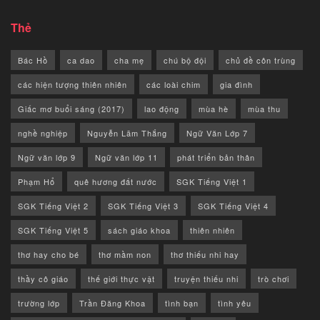
Thẻ
Bác Hồ
ca dao
cha mẹ
chú bộ đội
chủ đề côn trùng
các hiện tượng thiên nhiên
các loài chim
gia đình
Giấc mơ buổi sáng (2017)
lao động
mùa hè
mùa thu
nghề nghiệp
Nguyễn Lãm Thắng
Ngữ Văn Lớp 7
Ngữ văn lớp 9
Ngữ văn lớp 11
phát triển bản thân
Phạm Hổ
quê hương đất nước
SGK Tiếng Việt 1
SGK Tiếng Việt 2
SGK Tiếng Việt 3
SGK Tiếng Việt 4
SGK Tiếng Việt 5
sách giáo khoa
thiên nhiên
thơ hay cho bé
thơ mầm non
thơ thiếu nhi hay
thầy cô giáo
thế giới thực vật
truyện thiếu nhi
trò chơi
trường lớp
Trần Đăng Khoa
tình bạn
tình yêu