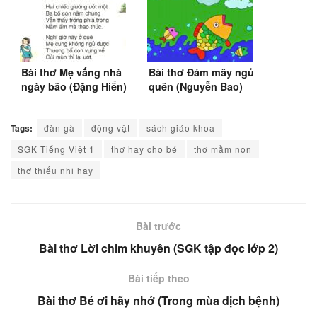
Bài thơ Mẹ vắng nhà
Bài thơ Đám mây ngủ
ngày bão (Đặng Hiển)
quên (Nguyễn Bao)
| SGK Tiếng Việt 3, 4
Tags:
đàn gà
động vật
sách giáo khoa
SGK Tiếng Việt 1
thơ hay cho bé
thơ mầm non
thơ thiếu nhi hay
Bài trước
Bài thơ Lời chim khuyên (SGK tập đọc lớp 2)
Bài tiếp theo
Bài thơ Bé ơi hãy nhớ (Trong mùa dịch bệnh)