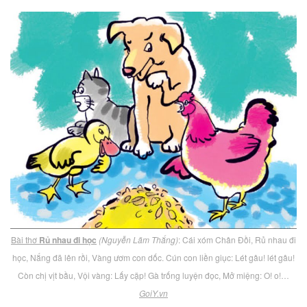
Bài thơ
Rủ nhau đi học
(Nguyễn Lãm Thắng)
: Cái xóm Chân Đồi, Rủ nhau đi
học, Nắng đã lên rồi, Vàng ươm con dốc. Cún con liền giục: Lét gâu! lét gâu!
Còn chị vịt bầu, Vội vàng: Lấy cặp! Gà trống luyện đọc, Mở miệng: O! o!…
GoiY.vn