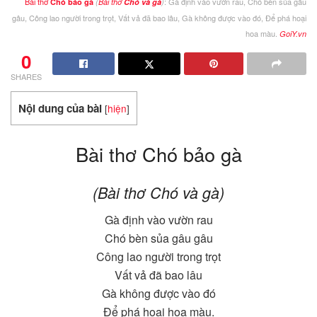
Bài thơ
: Gà định vào vườn rau, Chó bèn sủa gâu
Chó bảo gà
(
Bài thơ
Chó và gà
)
gâu, Công lao người trong trọt, Vất vả đã bao lâu, Gà không được vào đó, Để phá hoại
hoa màu.
GoiY.vn
0
SHARES
Nội dung của bài
[
hiện
]
Bài thơ Chó bảo gà
(Bài thơ Chó và gà)
Gà định vào vườn rau
Chó bèn sủa gâu gâu
Công lao người trong trọt
Vất vả đã bao lâu
Gà không được vào đó
Để phá hoại hoa màu.