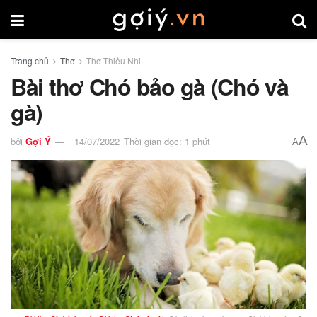
Trang chủ
Thơ
Thơ Thiếu Nhi
Bài thơ Chó bảo gà (Chó và
gà)
A
bởi
Gợi Ý
14/07/2022
Thời gian đọc: 1 phút
A