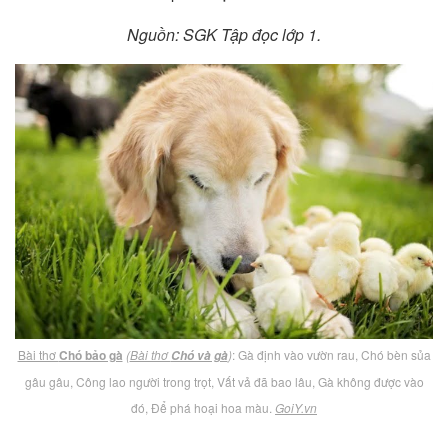
Nguồn: SGK Tập đọc lớp 1.
Bài thơ
Chó bảo gà
(
Bài thơ
)
: Gà định vào vườn rau, Chó bèn sủa
Chó và gà
gâu gâu, Công lao người trong trọt, Vất vả đã bao lâu, Gà không được vào
đó, Để phá hoại hoa màu.
GoiY.vn