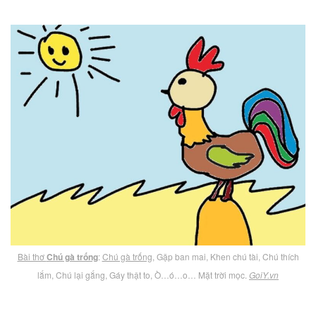
Bài thơ
Chú gà trống
:
Chú gà trống
, Gặp ban mai, Khen chú tài, Chú thích
lắm, Chú lại gắng, Gáy thật to, Ò…ó…o… Mặt trời mọc.
GoiY.vn