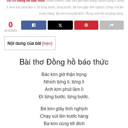
Bài thơ
: Bác kim giờ thận trọng, Nhích từng li, từng
Đồng hồ báo thức
(Hoài Khánh)
li. Anh kim phút lầm lì, Đi từng bước, từng bước. Bé kim giây tinh nghịch, Chạy vút lên
trước hàng. Ba kim cùng tới đích, Rung một hồi chuông vang.
0
SHARES
Nội dung của bài
[
hiện
]
Bài thơ Đồng hồ báo thức
Bác kim giờ thận trọng
Nhích từng li, từng li
Anh kim phút lầm lì
Đi từng bước, từng bước.
Bé kim giây tinh nghịch
Chạy vút lên trước hàng
Ba kim cùng tới đích