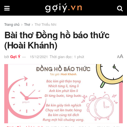
Trang chủ
Thơ
Thơ Thiếu Nhi
Bài thơ Đồng hồ báo thức
(Hoài Khánh)
A
bởi
Gợi Ý
15/12/2021
Thời gian đọc: 1 phút
A