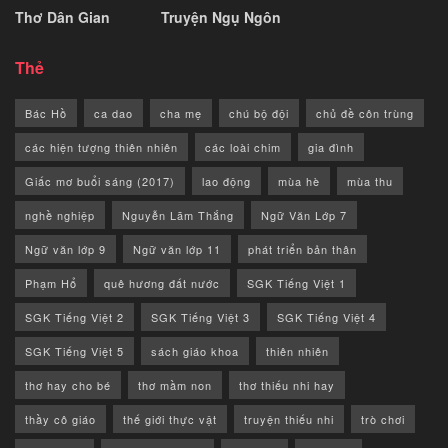
Thơ Dân Gian
Truyện Ngụ Ngôn
Thẻ
Bác Hồ
ca dao
cha mẹ
chú bộ đội
chủ đề côn trùng
các hiện tượng thiên nhiên
các loài chim
gia đình
Giấc mơ buổi sáng (2017)
lao động
mùa hè
mùa thu
nghề nghiệp
Nguyễn Lãm Thắng
Ngữ Văn Lớp 7
Ngữ văn lớp 9
Ngữ văn lớp 11
phát triển bản thân
Phạm Hổ
quê hương đất nước
SGK Tiếng Việt 1
SGK Tiếng Việt 2
SGK Tiếng Việt 3
SGK Tiếng Việt 4
SGK Tiếng Việt 5
sách giáo khoa
thiên nhiên
thơ hay cho bé
thơ mầm non
thơ thiếu nhi hay
thầy cô giáo
thế giới thực vật
truyện thiếu nhi
trò chơi