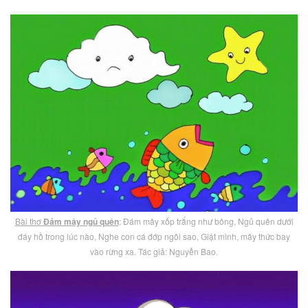
Bài thơ
Đám mây ngủ quên
: Đám mây xốp trắng như bông, Ngủ quên dưới
đáy hồ trong lúc nào, Nghe con cá đớp ngôi sao, Giật mình, mây thức bay
vào rừng xa. Tác giả: Nguyễn Bao.