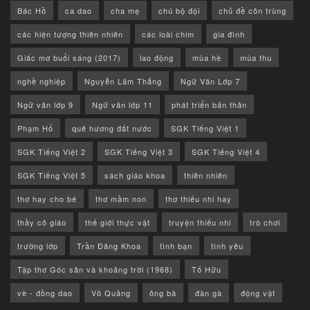
Bác Hồ
ca dao
cha mẹ
chú bộ đội
chủ đề côn trùng
các hiện tượng thiên nhiên
các loài chim
gia đình
Giấc mơ buổi sáng (2017)
lao động
mùa hè
mùa thu
nghề nghiệp
Nguyễn Lãm Thắng
Ngữ Văn Lớp 7
Ngữ văn lớp 9
Ngữ văn lớp 11
phát triển bản thân
Phạm Hổ
quê hương đất nước
SGK Tiếng Việt 1
SGK Tiếng Việt 2
SGK Tiếng Việt 3
SGK Tiếng Việt 4
SGK Tiếng Việt 5
sách giáo khoa
thiên nhiên
thơ hay cho bé
thơ mầm non
thơ thiếu nhi hay
thầy cô giáo
thế giới thực vật
truyện thiếu nhi
trò chơi
trường lớp
Trần Đăng Khoa
tình bạn
tình yêu
Tập thơ Góc sân và khoảng trời (1968)
Tố Hữu
vè - đồng dao
Võ Quảng
ông bà
đàn gà
động vật