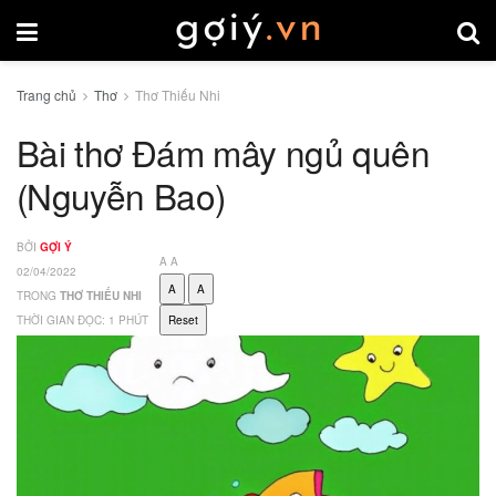
Trang chủ
Thơ
Thơ Thiếu Nhi
Bài thơ Đám mây ngủ quên
(Nguyễn Bao)
BỞI
GỢI Ý
A
A
02/04/2022
A
A
TRONG
THƠ THIẾU NHI
THỜI GIAN ĐỌC: 1 PHÚT
Reset