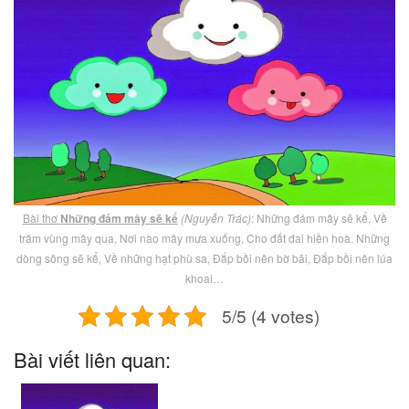
Bài thơ
Những đám mây sẽ kể
(Nguyễn Trác)
: Những đám mây sẽ kể, Về
trăm vùng mây qua, Nơi nào mây mưa xuống, Cho đất đai hiền hoà. Những
dòng sông sẽ kể, Về những hạt phù sa, Đắp bồi nên bờ bãi, Đắp bồi nên lúa
khoai…
5/5 (4 votes)
Bài viết liên quan: