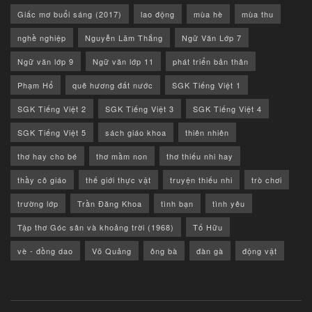
Giấc mơ buổi sáng (2017)
lao động
mùa hè
mùa thu
nghề nghiệp
Nguyễn Lãm Thắng
Ngữ Văn Lớp 7
Ngữ văn lớp 9
Ngữ văn lớp 11
phát triển bản thân
Phạm Hổ
quê hương đất nước
SGK Tiếng Việt 1
SGK Tiếng Việt 2
SGK Tiếng Việt 3
SGK Tiếng Việt 4
SGK Tiếng Việt 5
sách giáo khoa
thiên nhiên
thơ hay cho bé
thơ mầm non
thơ thiếu nhi hay
thầy cô giáo
thế giới thực vật
truyện thiếu nhi
trò chơi
trường lớp
Trần Đăng Khoa
tình bạn
tình yêu
Tập thơ Góc sân và khoảng trời (1968)
Tố Hữu
vè - đồng dao
Võ Quảng
ông bà
đàn gà
động vật