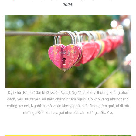
2004.
Dại khờ
,
Bài thơ
Dại khờ
(Xuân Diệu)
: Người ta khổ vì thương không phải
cách, Yêu sai duyên, và mến chẳng nhằm người. Có kho vàng nhưng tặng
chẳng tuỳ nơi, Người ta khổ vì xin không phải chỗ. Đường êm quá, ai đi mà
nhớ ngó!Đến khi hay, gai nhọn đã vào xương…
GoiY.vn