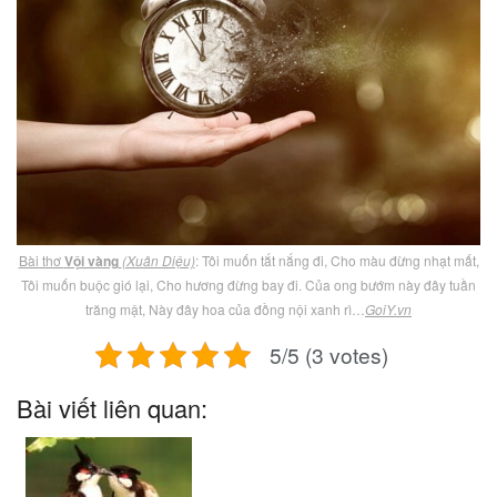
Bài thơ
Vội vàng
(Xuân Diệu)
: Tôi muốn tắt nắng đi, Cho màu đừng nhạt mất,
Tôi muốn buộc gió lại, Cho hương đừng bay đi. Của ong bướm này đây tuần
trăng mật, Này đây hoa của đồng nội xanh rì…
GoiY.vn
5/5 (3 votes)
Bài viết liên quan: