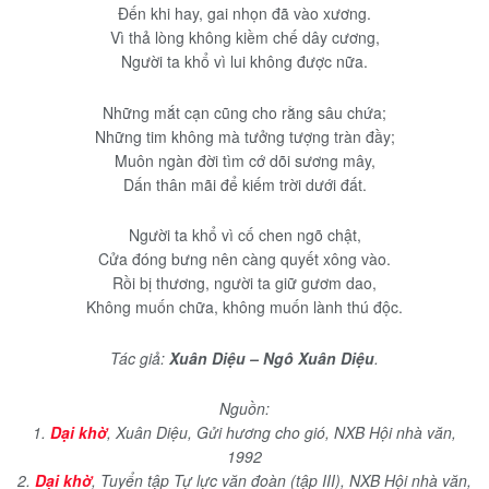
Đến khi hay, gai nhọn đã vào xương.
Vì thả lòng không kiềm chế dây cương,
Người ta khổ vì lui không được nữa.
Những mắt cạn cũng cho rằng sâu chứa;
Những tim không mà tưởng tượng tràn đầy;
Muôn ngàn đời tìm cớ dõi sương mây,
Dấn thân mãi để kiếm trời dưới đất.
Người ta khổ vì cố chen ngõ chật,
Cửa đóng bưng nên càng quyết xông vào.
Rồi bị thương, người ta giữ gươm dao,
Không muốn chữa, không muốn lành thú độc.
Tác giả:
Xuân Diệu – Ngô Xuân Diệu
.
Nguồn:
1.
Dại khờ
, Xuân Diệu, Gửi hương cho gió, NXB Hội nhà văn,
1992
2.
Dại khờ
, Tuyển tập Tự lực văn đoàn (tập III), NXB Hội nhà văn,