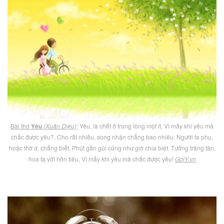
Bài thơ
Yêu
(Xuân Diệu)
: Yêu, là chết ở trong lòng một ít, Vì mấy khi yêu mà
chắc được yêu?, Cho rất nhiều, song nhận chẳng bao nhiêu: Người ta phụ,
hoặc thờ ơ, chẳng biết. Phút gần gũi cũng như giờ chia biệt. Tưởng trăng tàn,
hoa tạ với hồn tiêu, Vì mấy khi yêu mà chắc được yêu!
GoiY.vn