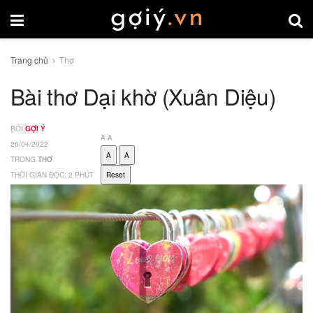
Trang chủ
Thơ
Bài thơ Dại khờ (Xuân Diệu)
BỞI
GỢI Ý
A
A
26/04/2022
A
A
TRONG
THƠ
THỜI GIAN ĐỌC: 2 PHÚT
Reset