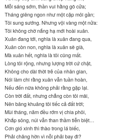
Mỗi sáng sớm, thần vui hằng gõ cửa;
Tháng giêng ngon như một cặp môi gần;
Tôi sung sướng. Nhưng vội vàng một nửa:
Tôi không chờ nắng hạ mới hoài xuân.
Xuân đang tới, nghĩa là xuân đang qua,
Xuân còn non, nghĩa là xuân sẽ già,
Mà xuân hết, nghĩa là tôi cũng mất.
Lòng tôi rộng, nhưng lượng trời cứ chật,
Không cho dài thời trẻ của nhân gian,
Nói làm chi rằng xuân vẫn tuần hoàn,
Nếu đến nữa không phải rằng gặp lại.
Còn trời đất, nhưng chẳng còn tôi mãi,
Nên bâng khuâng tôi tiếc cả đất trời;
Mùi tháng, năm đều rớm vị chia phôi,
Khắp sông, núi vẫn than thầm tiễn biệt…
Cơn gió xinh thì thào trong lá biếc,
Phải chăng hờn vì nỗi phải bay đi?