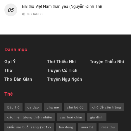
Bài thơ Việt Nam thân yêu (Nguyễn Đình Thi)
0 SHARES
Danh mục
Gợi Ý
Thơ Thiếu Nhi
Truyện Thiếu Nhi
Thơ
Truyện Cổ Tích
Thơ Dân Gian
Truyện Ngụ Ngôn
Thẻ
Bác Hồ
ca dao
cha mẹ
chú bộ đội
chủ đề côn trùng
các hiện tượng thiên nhiên
các loài chim
gia đình
Giấc mơ buổi sáng (2017)
lao động
mùa hè
mùa thu