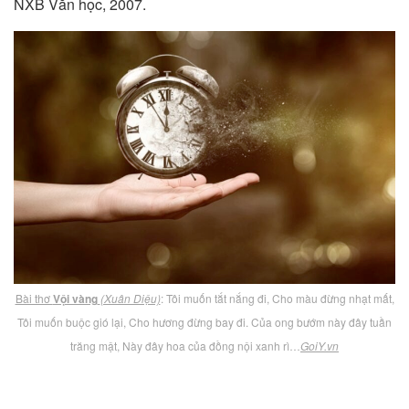
NXB Văn học, 2007.
Bài thơ
Vội vàng
(Xuân Diệu)
: Tôi muốn tắt nắng đi, Cho màu đừng nhạt mất,
Tôi muốn buộc gió lại, Cho hương đừng bay đi. Của ong bướm này đây tuần
trăng mật, Này đây hoa của đồng nội xanh rì…
GoiY.vn