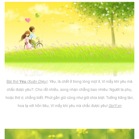
Bài thơ
Yêu
(Xuân Diệu)
: Yêu, là chết ở trong lòng một ít, Vì mấy khi yêu mà
chắc được yêu?, Cho rất nhiều, song nhận chẳng bao nhiêu: Người ta phụ,
hoặc thờ ơ, chẳng biết. Phút gần gũi cũng như giờ chia biệt. Tưởng trăng tàn,
hoa tạ với hồn tiêu, Vì mấy khi yêu mà chắc được yêu!
GoiY.vn