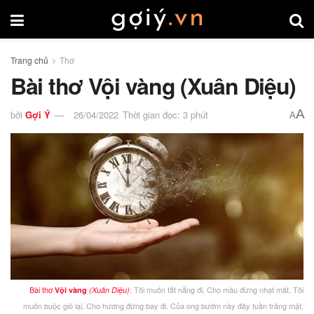
Trang chủ
Thơ
Bài thơ Vội vàng (Xuân Diệu)
A
bởi
Gợi Ý
26/04/2022
Thời gian đọc: 3 phút
A
Bài thơ
: Tôi muốn tắt nắng đi, Cho màu đừng nhạt mất, Tôi
Vội vàng
(Xuân Diệu)
muốn buộc gió lại, Cho hương đừng bay đi. Của ong bướm này đây tuần trăng mật,