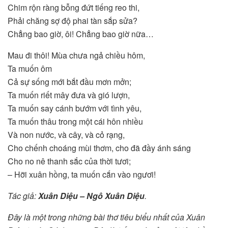
Chim rộn ràng bỗng đứt tiếng reo thi,
Phải chăng sợ độ phai tàn sắp sửa?
Chẳng bao giờ, ôi! Chẳng bao giờ nữa…
Mau đi thôi! Mùa chưa ngả chiều hôm,
Ta muốn ôm
Cả sự sống mới bắt đầu mơn mởn;
Ta muốn riết mây đưa và gió lượn,
Ta muốn say cánh bướm với tình yêu,
Ta muốn thâu trong một cái hôn nhiều
Và non nước, và cây, và cỏ rạng,
Cho chếnh choáng mùi thơm, cho đã đầy ánh sáng
Cho no nê thanh sắc của thời tươi;
– Hỡi xuân hồng, ta muốn cắn vào ngươi!
Tác giả:
Xuân Diệu – Ngô Xuân Diệu
.
Đây là một trong những bài thơ tiêu biểu nhất của Xuân