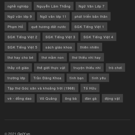
nghề nghiệp
Nguyễn Lãm Thắng
Ngữ Văn Lớp 7
Ngữ văn lớp 9
Ngữ văn lớp 11
phát triển bản thân
Phạm Hổ
quê hương đất nước
SGK Tiếng Việt 1
SGK Tiếng Việt 2
SGK Tiếng Việt 3
SGK Tiếng Việt 4
SGK Tiếng Việt 5
sách giáo khoa
thiên nhiên
thơ hay cho bé
thơ mầm non
thơ thiếu nhi hay
thầy cô giáo
thế giới thực vật
truyện thiếu nhi
trò chơi
trường lớp
Trần Đăng Khoa
tình bạn
tình yêu
Tập thơ Góc sân và khoảng trời (1968)
Tố Hữu
vè - đồng dao
Võ Quảng
ông bà
đàn gà
động vật
© 2021
GoiY.vn
.