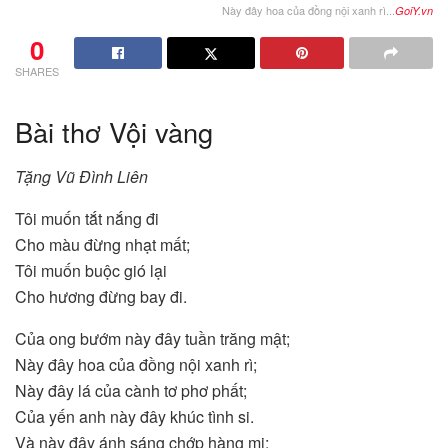
Này đây hoa của đồng nội xanh rì...
GoiY.vn
0
SHARES
Bài thơ Vội vàng
Tặng Vũ Đình Liên
Tôi muốn tắt nắng đi
Cho màu đừng nhạt mất;
Tôi muốn buộc gió lại
Cho hương đừng bay đi.
Của ong bướm này đây tuần trăng mật;
Này đây hoa của đồng nội xanh rì;
Này đây lá của cành tơ phơ phất;
Của yến anh này đây khúc tình si.
Và này đây ánh sáng chớp hàng mi;