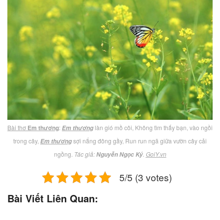
Bài thơ
Em thương
:
làn gió mồ côi, Không tìm thấy bạn, vào ngồi
Em thương
trong cây,
sợi nắng đông gầy, Run run ngã giữa vườn cây cải
Em thương
ngồng.
Tác giả:
.
GoiY.vn
Nguyễn Ngọc Ký
5/5 (3 votes)
Bài Viết Liên Quan: