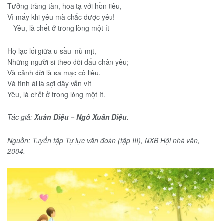
Tưởng trăng tàn, hoa tạ với hồn tiêu,
Vì mấy khi yêu mà chắc được yêu!
– Yêu, là chết ở trong lòng một ít.
Họ lạc lối giữa u sầu mù mịt,
Những người si theo dõi dấu chân yêu;
Và cảnh đời là sa mạc cô liêu.
Và tình ái là sợi dây vấn vít
Yêu, là chết ở trong lòng một ít.
Tác giả:
Xuân Diệu – Ngô Xuân Diệu
.
Nguồn: Tuyển tập Tự lực văn đoàn (tập III), NXB Hội nhà văn,
2004.