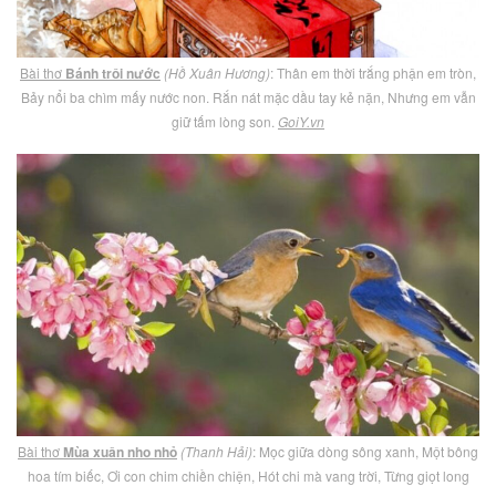
Bài thơ
Bánh trôi nước
(Hồ Xuân Hương)
: Thân em thời trắng phận em tròn,
Bảy nổi ba chìm mấy nước non. Rắn nát mặc dầu tay kẻ nặn, Nhưng em vẫn
giữ tấm lòng son.
GoiY.vn
Bài thơ
Mùa xuân nho nhỏ
(Thanh Hải)
: Mọc giữa dòng sông xanh, Một bông
hoa tím biếc, Ơi con chim chiền chiện, Hót chi mà vang trời, Từng giọt long