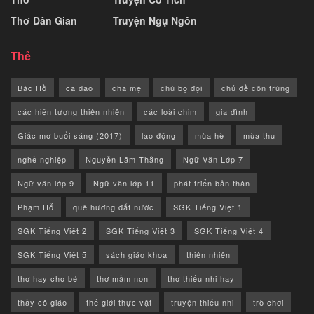
Thơ Dân Gian
Truyện Ngụ Ngôn
Thẻ
Bác Hồ
ca dao
cha mẹ
chú bộ đội
chủ đề côn trùng
các hiện tượng thiên nhiên
các loài chim
gia đình
Giấc mơ buổi sáng (2017)
lao động
mùa hè
mùa thu
nghề nghiệp
Nguyễn Lãm Thắng
Ngữ Văn Lớp 7
Ngữ văn lớp 9
Ngữ văn lớp 11
phát triển bản thân
Phạm Hổ
quê hương đất nước
SGK Tiếng Việt 1
SGK Tiếng Việt 2
SGK Tiếng Việt 3
SGK Tiếng Việt 4
SGK Tiếng Việt 5
sách giáo khoa
thiên nhiên
thơ hay cho bé
thơ mầm non
thơ thiếu nhi hay
thầy cô giáo
thế giới thực vật
truyện thiếu nhi
trò chơi