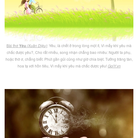
Bài thơ
Yêu
(Xuân Diệu)
: Yêu, là chết ở trong lòng một ít, Vì mấy khi yêu mà
chắc được yêu?, Cho rất nhiều, song nhận chẳng bao nhiêu: Người ta phụ,
hoặc thờ ơ, chẳng biết. Phút gần gũi cũng như giờ chia biệt. Tưởng trăng tàn,
hoa tạ với hồn tiêu, Vì mấy khi yêu mà chắc được yêu!
GoiY.vn