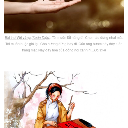
Bài thơ
Vội vàng
(Xuân Diệu)
: Tôi muốn tắt nắng đi, Cho màu đừng nhạt mất,
Tôi muốn buộc gió lại, Cho hương đừng bay đi. Của ong bướm này đây tuần
trăng mật, Này đây hoa của đồng nội xanh rì…
GoiY.vn