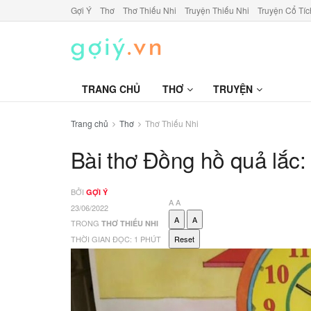
Gợi Ý
Thơ
Thơ Thiếu Nhi
Truyện Thiếu Nhi
Truyện Cổ Tíc
TRANG CHỦ
THƠ
TRUYỆN
Trang chủ
Thơ
Thơ Thiếu Nhi
Bài thơ Đồng hồ quả lắc: 
BỞI
GỢI Ý
A
A
23/06/2022
A
A
TRONG
THƠ THIẾU NHI
THỜI GIAN ĐỌC: 1 PHÚT
Reset