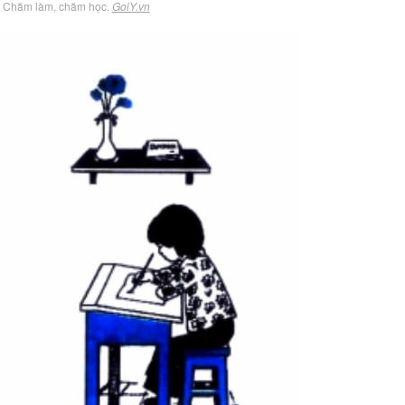
, Chăm làm, chăm học.
GoiY.vn