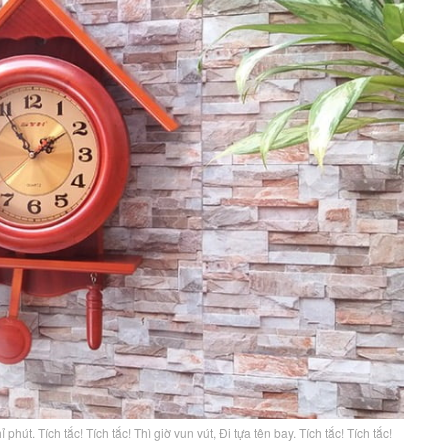
 phút. Tích tắc! Tích tắc! Thì giờ vun vút, Đi tựa tên bay. Tích tắc! Tích tắc!