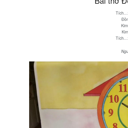
Bài thơ Đ
Tích…
Đồn
Kim
Kim
Tích…
Ngu