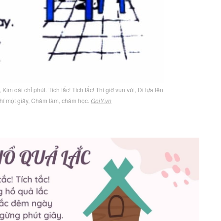
, Kim dài chỉ phút. Tích tắc! Tích tắc! Thì giờ vun vút, Đi tựa tên
 phí một giây, Chăm làm, chăm học.
GoiY.vn