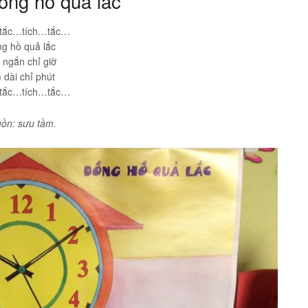
ồng hồ quả lắc
tắc…tích…tắc…
g hồ quả lắc
 ngắn chỉ giờ
 dài chỉ phút
tắc…tích…tắc…
ồn: sưu tầm.