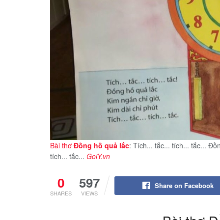
Bài thơ
Đồng hồ quả lắc
: Tích... tắc... tích... tắc... 
tích... tắc...
GoiY.vn
0
597
Share on Facebook
SHARES
VIEWS