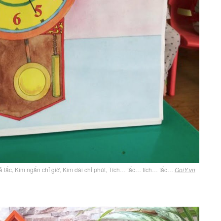
lắc, Kim ngắn chỉ giờ, Kim dài chỉ phút, Tích… tắc… tích… tắc…
GoiY.vn