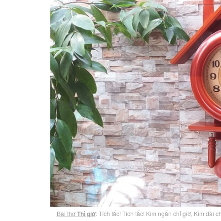
Bài thơ
Thì giờ
: Tích tắc! Tích tắc! Kim ngắn chỉ giờ, Kim dài chỉ