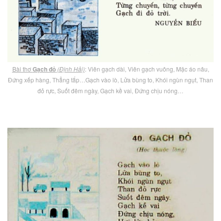
Bài thơ
Gạch đỏ
(Định Hải)
: Viên gạch dài, Viên gạch vuông, Mặc áo nâu,
Đứng xếp hàng, Thẳng tắp…Gạch vào lò, Lửa bùng to, Khói ngùn ngụt, Than
đỏ rực, Suốt đêm ngày, Gạch kề vai, Đứng chịu nóng…