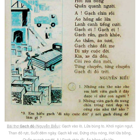
Bài thơ
Gạch đỏ
(Nguyễn Biểu)
: Gạch vào lò, Lửa bùng to, Khói ngùn ngụt,
Than đỏ rực, Suốt đêm ngày. Gạch kề vai, Đứng chịu nóng, Hơi lửa bỏng,
Quấn quanh người. A ! Gạch chín rồi, Áo hồng sắc lửa…