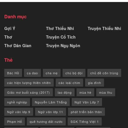
Danh mục
Gợi Ý
Thơ Thiếu Nhi
Truyện Thiếu Nhi
Thơ
Truyện Cổ Tích
Thơ Dân Gian
Truyện Ngụ Ngôn
Thẻ
Bác Hồ
ca dao
cha mẹ
chú bộ đội
chủ đề côn trùng
các hiện tượng thiên nhiên
các loài chim
gia đình
Giấc mơ buổi sáng (2017)
lao động
mùa hè
mùa thu
nghề nghiệp
Nguyễn Lãm Thắng
Ngữ Văn Lớp 7
Ngữ văn lớp 9
Ngữ văn lớp 11
phát triển bản thân
Phạm Hổ
quê hương đất nước
SGK Tiếng Việt 1