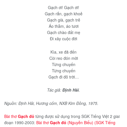
Gạch ơi! Gạch ơi!
Gạch rắn, gạch khoẻ
Gạch già, gạch trẻ
Áo thẫm, áo tươi
Gạch chào đất mẹ
Đi xây cuộc đời
Kìa, xe đã đến
Còi reo đón mời
Từng chuyến
Từng chuyến
Gạch đi đỏ trời…
Tác giả:
Định Hải
.
Nguồn: Định Hải, Hương cốm, NXB Kim Đồng, 1975.
Bài thơ
Gạch đỏ
từng được sử dụng trong SGK Tiếng Việt 2 giai
đoạn 1990-2003:
Bài thơ
Gạch đỏ
(Nguyễn Biểu) (SGK Tiếng