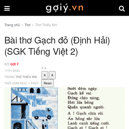
Trang chủ
Thơ
Thơ Thiếu Nhi
Bài thơ Gạch đỏ (Định Hải)
(SGK Tiếng Việt 2)
BỞI
GỢI Ý
A
A
17/01/2022
A
A
TRONG
THƠ THIẾU NHI
THỜI GIAN ĐỌC: 1 PHÚT
Reset