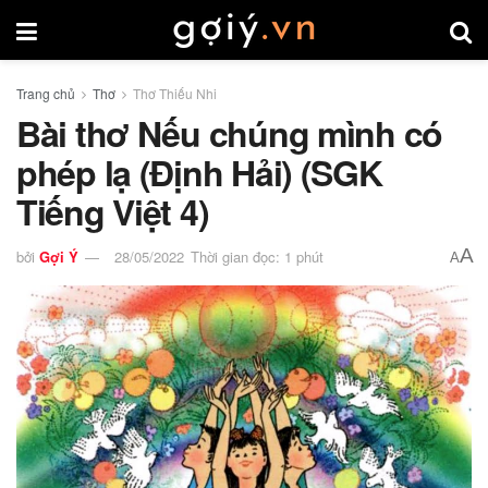
Trang chủ
Thơ
Thơ Thiếu Nhi
Bài thơ Nếu chúng mình có
phép lạ (Định Hải) (SGK
Tiếng Việt 4)
A
bởi
Gợi Ý
28/05/2022
Thời gian đọc: 1 phút
A