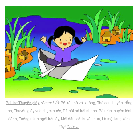
Bài thơ
Thuyền giấy
(Phạm Hổ)
: Bé trên bờ với xuống, Thả con thuyền trắng
tinh, Thuyền giấy vừa chạm nước, Đã hối hả trôi nhanh. Bé nhìn thuyền lênh
đênh, Tưởng mình ngồi trên ấy, Mỗi đám cỏ thuyền qua, Là một làng xóm
đấy!
GoiY.vn