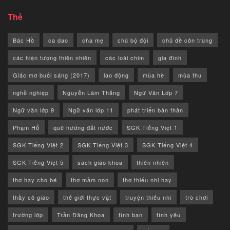
Thẻ
Bác Hồ
ca dao
cha mẹ
chú bộ đội
chủ đề côn trùng
các hiện tượng thiên nhiên
các loài chim
gia đình
Giấc mơ buổi sáng (2017)
lao động
mùa hè
mùa thu
nghề nghiệp
Nguyễn Lãm Thắng
Ngữ Văn Lớp 7
Ngữ văn lớp 9
Ngữ văn lớp 11
phát triển bản thân
Phạm Hổ
quê hương đất nước
SGK Tiếng Việt 1
SGK Tiếng Việt 2
SGK Tiếng Việt 3
SGK Tiếng Việt 4
SGK Tiếng Việt 5
sách giáo khoa
thiên nhiên
thơ hay cho bé
thơ mầm non
thơ thiếu nhi hay
thầy cô giáo
thế giới thực vật
truyện thiếu nhi
trò chơi
trường lớp
Trần Đăng Khoa
tình bạn
tình yêu