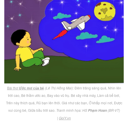
Bài thơ
Ước mơ của bé
(Lê Thị Hồng Mai)
: Đêm trăng sáng quá, Nhìn lên
trời cao, Bé thầm ước ao, Bay vào vũ trụ. Bé xây nhà máy, Làm cả bể bơi,
Trên này thích quá, Rủ bạn lên thôi. Giá như các bạn, Ở khắp mọi nơi, Được
vui cùng bé, Giữa bầu trời sao.
Tranh minh họa: HS
(BR-VT)
Phạm Hoan
|
GoiY.vn