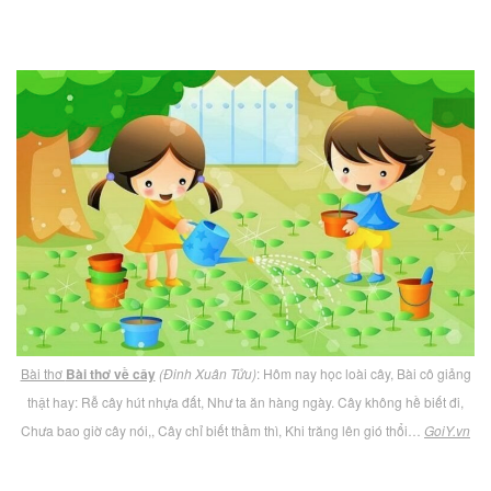
Bài thơ
Bài thơ về cây
(Đinh Xuân Tửu)
: Hôm nay học loài cây, Bài cô giảng
thật hay: Rễ cây hút nhựa đất, Như ta ăn hàng ngày. Cây không hề biết đi,
Chưa bao giờ cây nói,, Cây chỉ biết thầm thì, Khi trăng lên gió thổi…
GoiY.vn