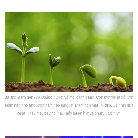
Bài thơ
Mầm non
(Võ Quảng)
: Dưới vỏ một cành bàng, Còn một vài lá đỏ, Một
mầm non nho nhỏ, Còn nằm nép lặng im. Mầm non mắt lim dim, Cố nhìn qua
kẽ lá, Thấy mây bay hối hả, Thấy lất phất mưa phùn…
GoiY.vn