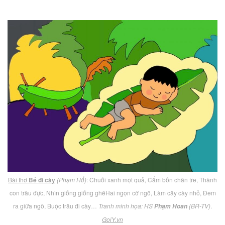
Bài thơ
Bé đi cày
(Phạm Hổ)
: Chuối xanh một quả, Cắm bốn chân tre, Thành
con trâu đực, Nhìn giống giống ghêHai ngọn cờ ngô, Làm cây cày nhỏ, Đem
ra giữa ngõ, Buộc trâu đi cày…
Tranh minh họa: HS
(BR-TV)
.
Phạm Hoan
GoiY.vn