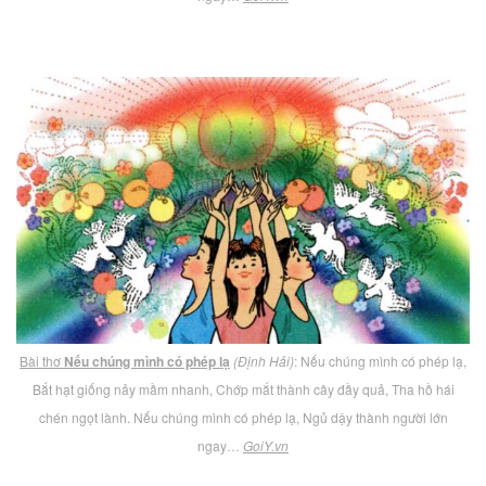
Bài thơ
Nếu chúng mình có phép lạ
(Định Hải)
: Nếu chúng mình có phép lạ,
Bắt hạt giống nảy mầm nhanh, Chớp mắt thành cây đầy quả, Tha hồ hái
chén ngọt lành. Nếu chúng mình có phép lạ, Ngủ dậy thành người lớn
ngay…
GoiY.vn